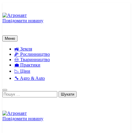
Перейти
до
вмісту
Повідомити новину
Агронавт
Новини українського агробізнесу
Меню
🚜 Земля
🌽 Рослинництво
🐽 Тваринництво
💼 Практики
📉 Ціни
🔧 Agro & Auto
Пошук:
Повідомити новину
Агронавт
Новини українського агробізнесу