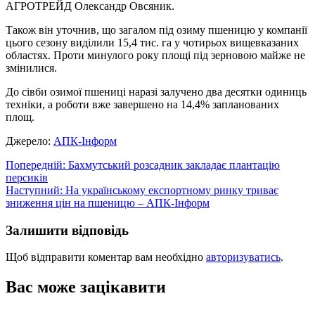
АГРОТРЕЙД Олександр Овсяник.
Також він уточнив, що загалом під озиму пшеницю у компанії
цього сезону виділили 15,4 тис. га у чотирьох вищевказаних
областях. Проти минулого року площі під зерновою майже не
змінилися.
До сівби озимої пшениці наразі залучено два десятки одиниць
техніки, а роботи вже завершено на 14,4% запланованих
площ.
Джерело:
АПК-Інформ
Навігація
Попередній:
Бахмутський розсадник закладає плантацію
персиків
записів
Наступний:
На українському експортному ринку триває
зниження цін на пшеницю – АПК-Інформ
Залишити відповідь
Щоб відправити коментар вам необхідно
авторизуватись
.
Вас може зацікавити