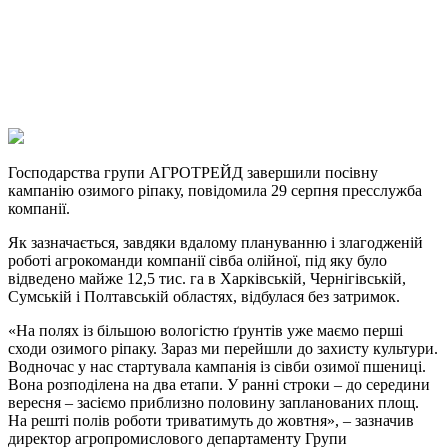
Viber
X
Copy
Link
Print
Господарства групи АГРОТРЕЙД завершили посівну
кампанію озимого ріпаку, повідомила 29
серпня пресслужба
компанії.
Як зазначається, завдяки вдалому плануванню і злагодженій
роботі агрокоманди компанії сівба олійної, під яку було
відведено майже 12,5 тис. га в Харківській, Чернігівській,
Сумській і Полтавській областях, відбулася без затримок.
«На полях із більшою вологістю ґрунтів уже маємо перші
сходи озимого ріпаку. Зараз ми перейшли до захисту культури.
Водночас у нас стартувала кампанія із сівби озимої пшениці.
Вона розподілена на два етапи. У ранні строки – до середини
вересня – засіємо приблизно половину запланованих площ.
На решті полів роботи триватимуть до жовтня», – зазначив
директор агропромислового департаменту Групи