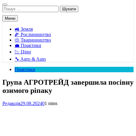
Пошук:
Меню
🚜 Земля
🌽 Рослинництво
🐽 Тваринництво
💼 Практики
📉 Ціни
🔧 Agro & Auto
Практики
Група АГРОТРЕЙД завершила посівну
озимого ріпаку
Редакція
29.08.2024
0
1 mins
Facebook
Telegram