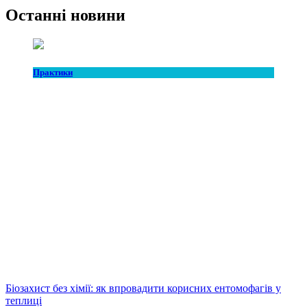
Останні новини
Практики
Біозахист без хімії: як впровадити корисних ентомофагів у
теплиці