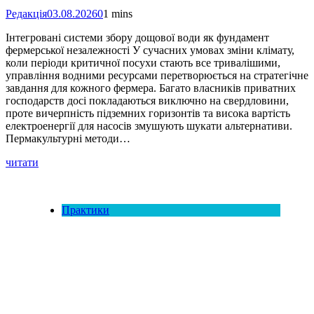
Редакція
03.08.2026
0
1 mins
Інтегровані системи збору дощової води як фундамент
фермерської незалежності У сучасних умовах зміни клімату,
коли періоди критичної посухи стають все тривалішими,
управління водними ресурсами перетворюється на стратегічне
завдання для кожного фермера. Багато власників приватних
господарств досі покладаються виключно на свердловини,
проте вичерпність підземних горизонтів та висока вартість
електроенергії для насосів змушують шукати альтернативи.
Пермакультурні методи…
читати
Практики