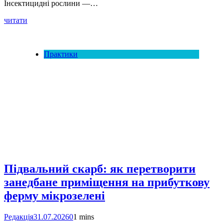
Інсектицидні рослини —…
читати
Практики
Підвальний скарб: як перетворити
занедбане приміщення на прибуткову
ферму мікрозелені
Редакція
31.07.2026
0
1 mins