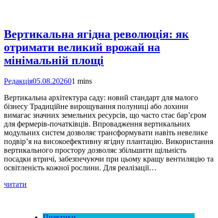
Вертикальна ягідна революція: як
отримати великий врожай на
мінімальній площі
Редакція
05.08.2026
0
1 mins
Вертикальна архітектура саду: новий стандарт для малого
бізнесу Традиційне вирощування полуниці або лохини
вимагає значних земельних ресурсів, що часто стає бар’єром
для фермерів-початківців. Впровадження вертикальних
модульних систем дозволяє трансформувати навіть невелике
подвір’я на високоефективну ягідну плантацію. Використання
вертикального простору дозволяє збільшити щільність
посадки втричі, забезпечуючи при цьому кращу вентиляцію та
освітленість кожної рослини. Для реалізації…
читати
Практики