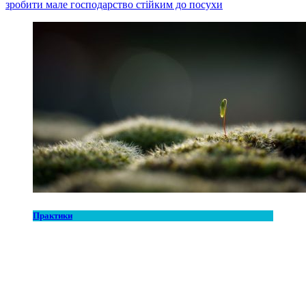
зробити мале господарство стійким до посухи
Практики