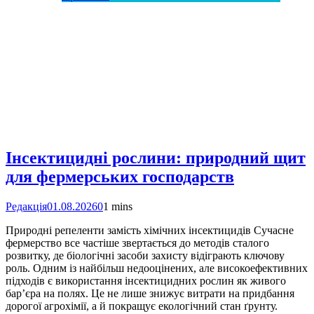
Інсектицидні рослини: природний щит
для фермерських господарств
Редакція
01.08.2026
0
1 mins
Природні репеленти замість хімічних інсектицидів Сучасне
фермерство все частіше звертається до методів сталого
розвитку, де біологічні засоби захисту відіграють ключову
роль. Одним із найбільш недооцінених, але високоефективних
підходів є використання інсектицидних рослин як живого
бар’єра на полях. Це не лише знижує витрати на придбання
дорогої агрохімії, а й покращує екологічний стан ґрунту.