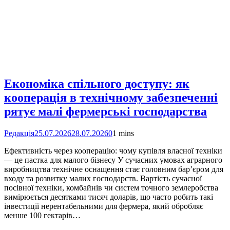
Економіка спільного доступу: як
кооперація в технічному забезпеченні
рятує малі фермерські господарства
Редакція
25.07.2026
28.07.2026
0
1 mins
Ефективність через кооперацію: чому купівля власної техніки
— це пастка для малого бізнесу У сучасних умовах аграрного
виробництва технічне оснащення стає головним бар’єром для
входу та розвитку малих господарств. Вартість сучасної
посівної техніки, комбайнів чи систем точного землеробства
вимірюється десятками тисяч доларів, що часто робить такі
інвестиції нерентабельними для фермера, який обробляє
менше 100 гектарів…