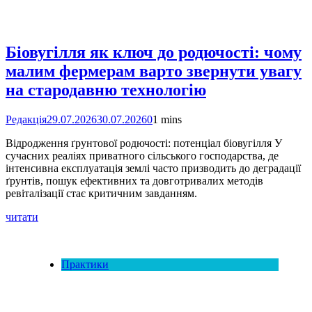
Біовугілля як ключ до родючості: чому
малим фермерам варто звернути увагу
на стародавню технологію
Редакція
29.07.2026
30.07.2026
0
1 mins
Відродження ґрунтової родючості: потенціал біовугілля У
сучасних реаліях приватного сільського господарства, де
інтенсивна експлуатація землі часто призводить до деградації
ґрунтів, пошук ефективних та довготривалих методів
ревіталізації стає критичним завданням.
читати
Практики