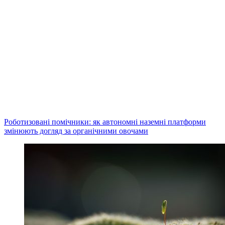
Роботизовані помічники: як автономні наземні платформи
змінюють догляд за органічними овочами