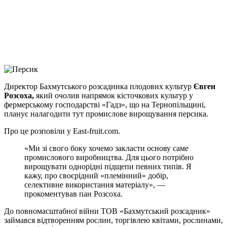
Viber
X
Copy
Link
Print
Директор Бахмутського розсадника плодових культур
Євген
Розсоха,
який очолив напрямок
кісточкових культур у
фермерському господарстві «Гадз», що на Тернопільщині,
планує налагодити тут промислове вирощування персика.
Про це розповіли у East-fruit.com.
«Ми зі свого боку хочемо закласти основу саме
промислового виробництва. Для цього потрібно
вирощувати однорідні підщепи певних типів. Я
кажу, про своєрідний «племінний» добір,
селективне використання матеріалу», —
прокоментував пан Розсоха.
До повномасштабної війни ТОВ «Бахмутський розсадник»
займався відтворенням рослин, торгівлею квітами, рослинами,