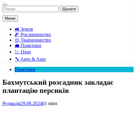
Пошук:
Меню
🚜 Земля
🌽 Рослинництво
🐽 Тваринництво
💼 Практики
📉 Ціни
🔧 Agro & Auto
Практики
Бахмутський розсадник закладає
плантацію персиків
Редакція
29.08.2024
0
1 mins
Facebook
Telegram