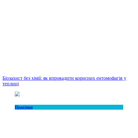
Біозахист без хімії: як впровадити корисних ентомофагів у
теплиці
Практики