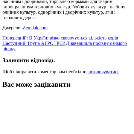
насінням і добривами, торгівлею кормами для тварин,
вирощуванням зернових культур, бобових культур і насіння
олійних культур, однорічних і дворічних культур, ягід і
плодових дерев.
Джерело:
Zemliak.com
Навігація
Попередній:
В Україні різко скорочується кількість корів
Наступний:
Група АГРОТРЕЙД завершила посівну озимого
записів
ріпаку
Залишити відповідь
Щоб відправити коментар вам необхідно
авторизуватись
.
Вас може зацікавити