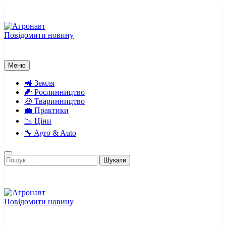
Перейти
до
вмісту
Повідомити новину
Агронавт
Новини українського агробізнесу
Меню
🚜 Земля
🌽 Рослинництво
🐽 Тваринництво
💼 Практики
📉 Ціни
🔧 Agro & Auto
Пошук:
Повідомити новину
Агронавт
Новини українського агробізнесу