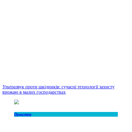
Ультразвук проти шкідників: сучасні технології захисту
врожаю в малих господарствах
Практики