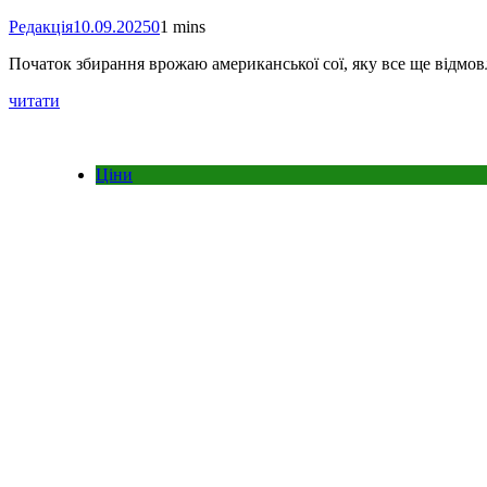
Редакція
10.09.2025
0
1 mins
Початок збирання врожаю американської сої, яку все ще відмо
читати
Ціни