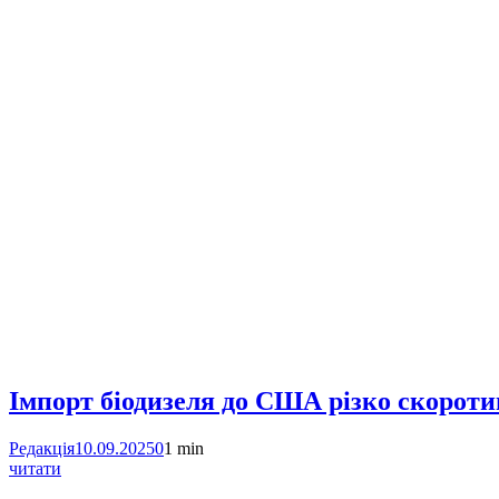
Імпорт біодизеля до США різко скоротив
Редакція
10.09.2025
0
1 min
читати