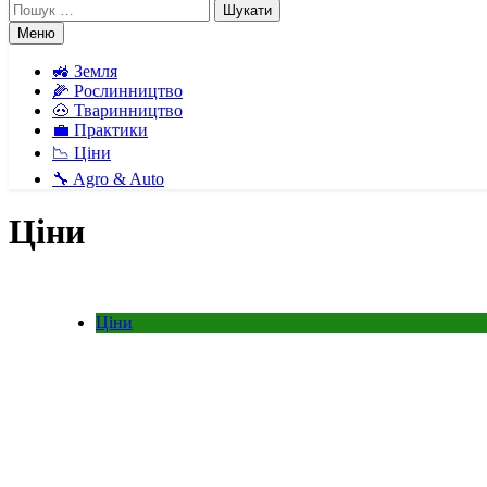
Пошук:
Меню
🚜 Земля
🌽 Рослинництво
🐽 Тваринництво
💼 Практики
📉 Ціни
🔧 Agro & Auto
Ціни
Ціни