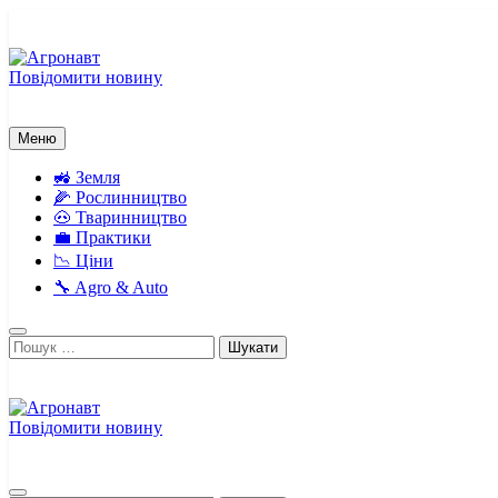
Перейти
до
вмісту
Повідомити новину
Агронавт
Новини українського агробізнесу
Меню
🚜 Земля
🌽 Рослинництво
🐽 Тваринництво
💼 Практики
📉 Ціни
🔧 Agro & Auto
Пошук:
Повідомити новину
Агронавт
Новини українського агробізнесу