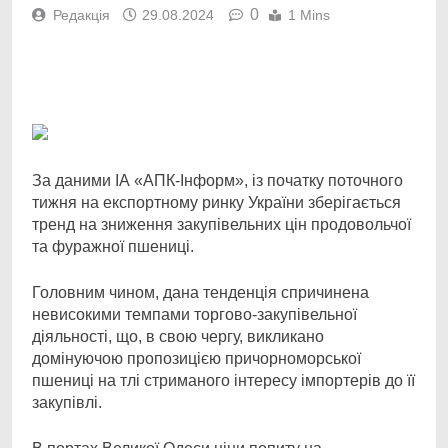
0
Редакція
29.08.2024
1 Mins
Facebook
Telegram
Viber
X
Copy
Print
Link
За даними ІА «АПК-Інформ», із початку поточного
тижня на експортному ринку України
зберігається
тренд на зниження закупівельних цін продовольчої
та фуражної пшениці.
Головним чином, дана тенденція спричинена
невисокими темпами торгово-закупівельної
діяльності, що, в свою чергу, викликано
домінуючою пропозицією причорноморської
пшениці на тлі стриманого інтересу імпортерів до її
закупівлі.