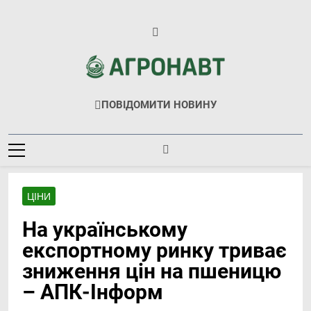
Перейти
до
вмісту
Агронавт
Новини Українського Агробізнесу
ПОВІДОМИТИ НОВИНУ
ЦІНИ
На українському
експортному ринку триває
зниження цін на пшеницю
– АПК-Інформ