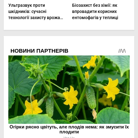
Ультразвук проти
Біозахист без хімії: як
шкідників: сучасні
впровадити корисних
технології захисту врожаю
ентомофагів у теплиці
в малих господарствах