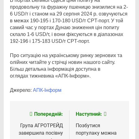
В портах Великої Одеси ціни попиту на
продовольчу та фуражну пшеницю знизилися на 2-
6 USD/т і станом на 29 серпня 2024 р. озвучуються
в межах 190-195 і 170-180 USD/т CPT-порт. У той
самий час у портах Дунаю зниження цін попиту
склало 1-6 USD/т, і вони фіксуються в діапазонах
192-196 і 175-183 USD/т CPT-порт.
Про ситуацію на українському ринку зернових та
олійних читайте у стрічці новин нашого сайту.
Більш детальна інформація доступна в
оглядах тижневика «АПК-Інформ».
Джерело:
АПК-Інформ
Попередній:
Наступний:
Навігація
записів
Група АГРОТРЕЙД
Позбутися
завершила посівну
портулаку можна