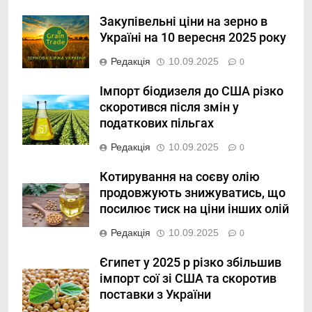
Закупівельні ціни на зерно в
Україні на 10 вересня 2025 року
Редакція
10.09.2025
0
Імпорт біодизеля до США різко
скоротився після змін у
податкових пільгах
Редакція
10.09.2025
0
Котирування на соєву олію
продовжують знижуватись, що
посилює тиск на ціни інших олій
Редакція
10.09.2025
0
Єгипет у 2025 р різко збільшив
імпорт сої зі США та скоротив
поставки з України