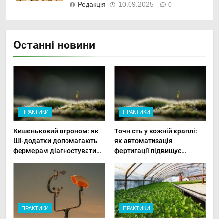
Редакція
10.09.2025
0
Останні новини
ПРАКТИКИ
ПРАКТИКИ
Кишеньковий агроном: як
Точність у кожній краплі:
ШІ-додатки допомагають
як автоматизація
фермерам діагностувати
фертигації підвищує
хвороби рослин миттєво
прибутки малого фермера
ПРАКТИКИ
ПРАКТИКИ