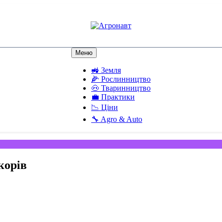
Агронавт
Новини українського агробізнесу
Меню
🚜 Земля
🌽 Рослинництво
🐽 Тваринництво
💼 Практики
📉 Ціни
🔧 Agro & Auto
корів