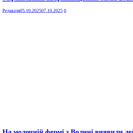
Редакція
05.10.2025
07.10.2025
0
На молочній фермі з Волині виявили ле