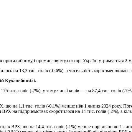
у в присадибному і промисловому
секторі Україні утримується 2 м
ось на 13,3 тис. голів (-0,6%), а чисельність корів зменшилась на
ій Кухалейшвілі.
175 тис. голів (-7%), у тому числі корів — на 87,4 тис. голів (-
, що на 1,1 тис. голів (-0,1%) менше ніж 1 липня 2024 року. Пого
’я ВРХ на підприємствах скоротилося на 14 тис. голів (-2%), а кіл
голів ВРХ, що на 14,4 тис. голів (-1%) менше порівняно до 1 липн
лів (-0,5%) менше ніж місяць тому. За останній рік кількість ВРХ 