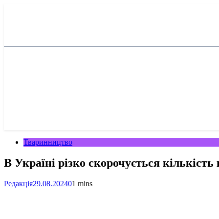
Перейти
до
вмісту
Тваринництво
В Україні різко скорочується кількість 
Редакція
29.08.2024
0
1 mins