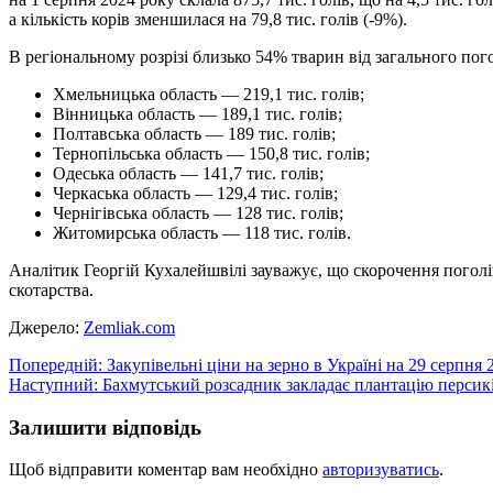
а кількість корів зменшилася на 79,8 тис. голів (-9%).
В регіональному розрізі близько 54% тварин від загального пог
Хмельницька область — 219,1 тис. голів;
Вінницька область — 189,1 тис. голів;
Полтавська область — 189 тис. голів;
Тернопільська область — 150,8 тис. голів;
Одеська область — 141,7 тис. голів;
Черкаська область — 129,4 тис. голів;
Чернігівська область — 128 тис. голів;
Житомирська область — 118 тис. голів.
Аналітик Георгій Кухалейшвілі зауважує, що скорочення поголі
скотарства.
Джерело:
Zemliak.com
Навігація
Попередній:
Закупівельні ціни на зерно в Україні на 29 серпня 
Наступний:
Бахмутський розсадник закладає плантацію персик
записів
Залишити відповідь
Щоб відправити коментар вам необхідно
авторизуватись
.