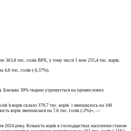
лн 363,8 тис. голів ВРХ, у тому числі 1 млн 255,4 тис. корів.
 4,6 тис. голів (-0,37%).
7%). Близько 39% тварин утримується на промислових
лів’я корів склало 379,7 тис. корів і зменшилось на 100
ькість корів зменшилася на 7,6 тис. голів (-2%)», —
я 2024 року. Кількість корів в господарствах населення станом
в господарствах населення скоротилася на 161 тис. голів (-11%),