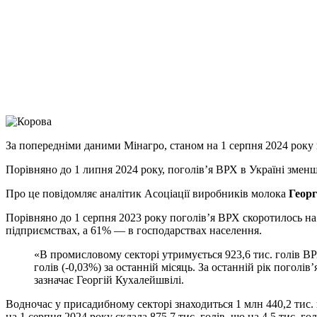
Facebook
Telegram
Viber
X
Copy
Link
Print
За попередніми даними Мінагро, станом на 1 серпня 2024 рок
Порівняно до 1 липня 2024 року, поголів’я ВРХ в Україні зменшил
Про це повідомляє аналітик Асоціації виробників молока
Георг
Порівняно до 1 серпня 2023 року поголів’я ВРХ скоротилось на 
підприємствах, а 61% — в господарствах населення.
«В промисловому секторі утримується 923,6 тис. голів ВРХ
голів (-0,03%) за останній місяць. За останній рік поголів
зазначає Георгій Кухалейшвілі.
Водночас у присадибному секторі знаходиться 1 млн 440,2 тис. 
на 1 серпня 2024 року склала 875,7 тис. голів, що на 4,5 тис. го