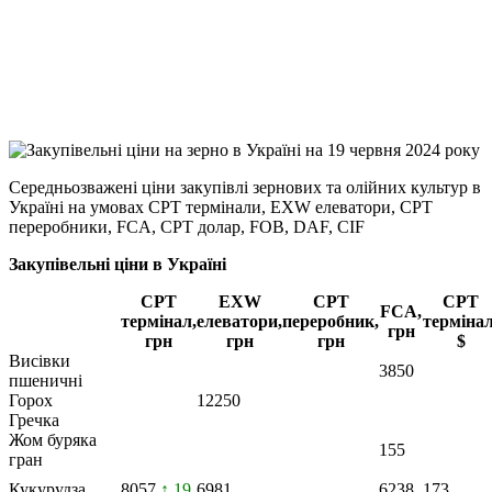
Viber
X
Copy
Link
Print
Середньозважені ціни закупівлі зернових та олійних культур в
Україні на умовах CPT
термінали, EXW елеватори, CPT
переробники, FCA, CPT долар, FOB, DAF, CIF
Закупівельні ціни в Україні
CPT
EXW
CPT
CPT
FCA,
термінал,
елеватори,
переробник,
термінал
грн
грн
грн
грн
$
Висівки
3850
пшеничні
Горох
12250
Гречка
Жом буряка
155
гран
Кукурудза
8057
↑ 19
6981
6238
173