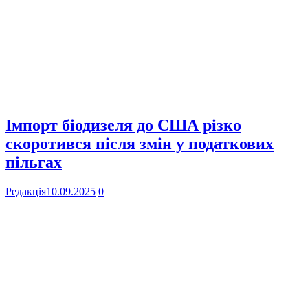
Імпорт біодизеля до США різко
скоротився після змін у податкових
пільгах
Редакція
10.09.2025
0