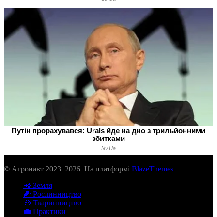
© Агронавт 2023–2026. На платформі
BlazeThemes
.
🚜 Земля
🌽 Рослинництво
🐽 Тваринництво
💼 Практики