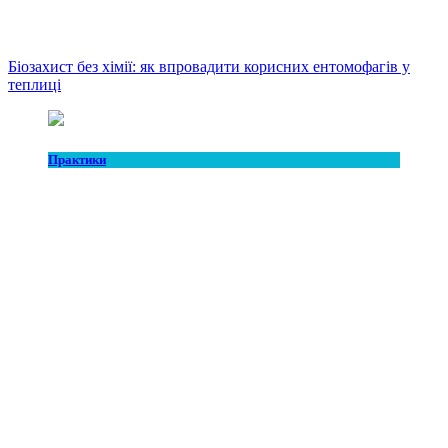
Біозахист без хімії: як впровадити корисних ентомофагів у
теплиці
Практики