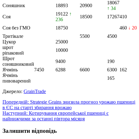
18067
Соняшник
18893
20900
↑ 34
19122
↑
Соя
18500
17267
410
236
Соя без ГМО
18750
460
↓ 20
Тритікале
5500
4500
Цукор
25000
шрот
10000
ріпаковий
Шрот
9400
190
соняшниковий
Ячмінь
7450
6288
6600
6300
162
Ячмінь
165
пивоварений
Джерело:
GrainTrade
Навігація
Попередній:
Strategie Grains знизила прогноз урожаю пшениці
в ЄС на старті збирання врожаю
записів
Наступний:
Котирування європейської пшениці є
найнижчими за останні півтора місяця
Залишити відповідь