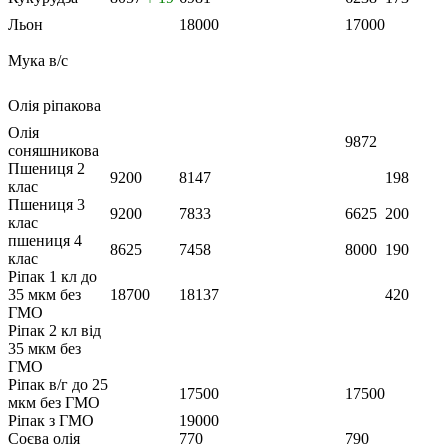
Льон
18000
17000
Мука в/с
Олія ріпакова
Олія
9872
соняшникова
Пшениця 2
9200
8147
198
клас
Пшениця 3
9200
7833
6625
200
клас
пшениця 4
8625
7458
8000
190
клас
Ріпак 1 кл до
35 мкм без
18700
18137
420
ГМО
Ріпак 2 кл від
35 мкм без
ГМО
Ріпак в/г до 25
17500
17500
мкм без ГМО
Ріпак з ГМО
19000
Соєва олія
770
790