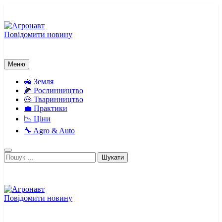
Перейти
до
вмісту
Повідомити новину
Агронавт
Новини українського агробізнесу
Меню
🚜 Земля
🌽 Рослинництво
🐽 Тваринництво
💼 Практики
📉 Ціни
🔧 Agro & Auto
Пошук:
Повідомити новину
Агронавт
Новини українського агробізнесу