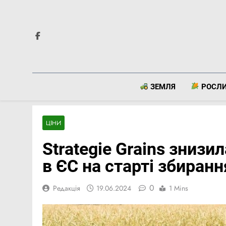
Перейти
до
вмісту
ЗЕМЛЯ
РОСЛ
ЦІНИ
Strategie Grains зниз
в ЄС на старті збиран
0
Редакція
19.06.2024
1 Mins