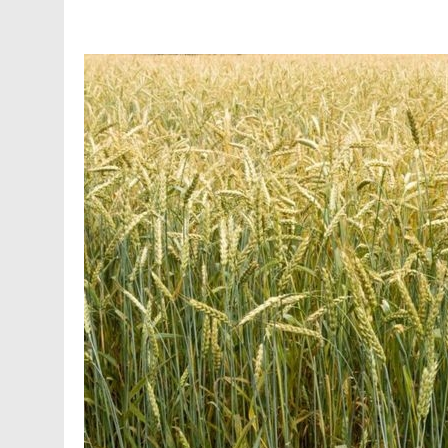
Facebook
Telegram
Viber
X
Copy
Print
Link