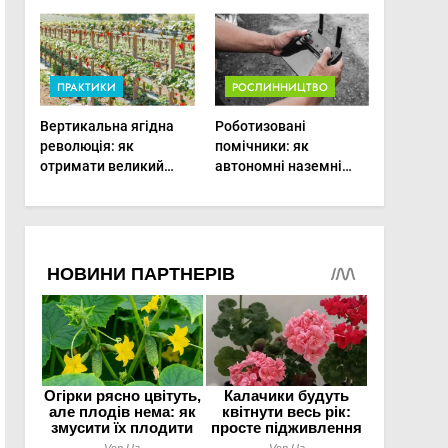
врожаю в малих
господарствах
ПРАКТИКИ
РОСЛИННИЦТВО
Вертикальна ягідна
Роботизовані
революція: як
помічники: як
отримати великий
автономні наземні
врожай на
платформи змінюють
мінімальній площі
догляд за органічними
овочами