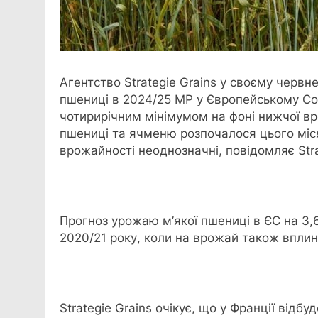
Агентство Strategie Grains у своєму черв
пшениці в
2024/25 МР у Європейському Союз
чотирирічним мінімумом на фоні нижчої в
пшениці та ячменю розпочалося цього міся
врожайності неоднозначні, повідомляє Stra
Прогноз урожаю м’якої пшениці в ЄС на 3,
2020/21 року, коли на врожай також вплину
Strategie Grains очікує, що у Франції від