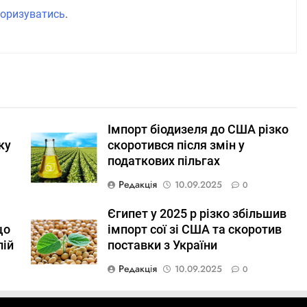
оризуватись
.
Імпорт біодизеля до США різко
ку
скоротився після змін у
податкових пільгах
Редакція
10.09.2025
0
Єгипет у 2025 р різко збільшив
що
імпорт сої зі США та скоротив
лій
поставки з України
Редакція
10.09.2025
0