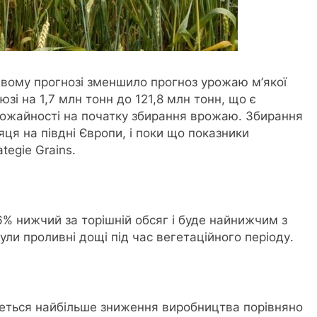
невому прогнозі зменшило прогноз урожаю м’якої
і на 1,7 млн тонн до 121,8 млн тонн, що є
рожайності на початку збирання врожаю. Збирання
ця на півдні Європи, і поки що показники
tegie Grains.
6% нижчий за торішній обсяг і буде найнижчим з
ли проливні дощі під час вегетаційного періоду.
будеться найбільше зниження виробництва порівняно