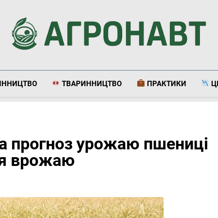
Агронавт
Новини Українського Агробізнесу
ИННИЦТВО
ТВАРИННИЦТВО
ПРАКТИКИ
Ц
ила прогноз урожаю пшениці
ня врожаю