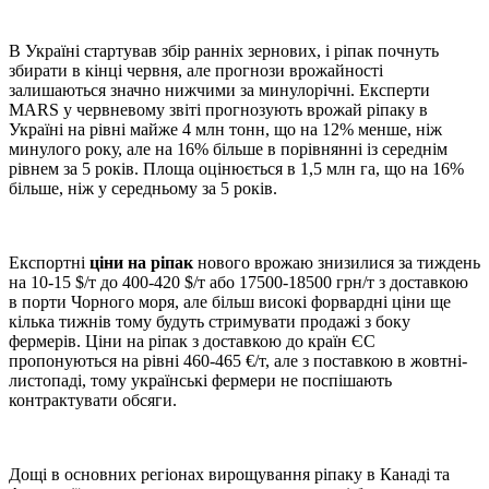
В Україні стартував збір ранніх зернових, і ріпак почнуть
збирати в кінці червня, але прогнози врожайності
залишаються значно нижчими за минулорічні. Експерти
MARS у червневому звіті прогнозують врожай ріпаку в
Україні на рівні майже 4 млн тонн, що на 12% менше, ніж
минулого року, але на 16% більше в порівнянні із середнім
рівнем за 5 років. Площа оцінюється в 1,5 млн га, що на 16%
більше, ніж у середньому за 5 років.
Експортні
ціни на ріпак
нового врожаю знизилися за тиждень
на 10-15 $/т до 400-420 $/т або 17500-18500 грн/т з доставкою
в порти Чорного моря, але більш високі форвардні ціни ще
кілька тижнів тому будуть стримувати продажі з боку
фермерів. Ціни на ріпак з доставкою до країн ЄС
пропонуються на рівні 460-465 €/т, але з поставкою в жовтні-
листопаді, тому українські фермери не поспішають
контрактувати обсяги.
Дощі в основних регіонах вирощування ріпаку в Канаді та