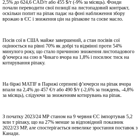
2,5% до 624,6 CAD/т або 455 $/т (-9% за місяць). Фонди
почали переводити свої позиції на листопадовий контракт,
оскільки попит на ріпак падає на фоні наближення збору
врожаю в ЄС і зниження цін на ріпакове та соєве масло.
Посів сої в США майже завершений, а стан посівів сої
оцінюється на рівні 70% як добрі та відмінні проти 54%
минулого року, що стало причиною зниження листопадового
ф’ючерса на сою в Чикаго вчора на 1,8% і посилює тиск на
котирування ріпаку.
На біржі MATIF в Парижі серпневі ф’ючерси на ріпак вчора
впали на 2,4% до 457 €/т або 490 $/т (-2,6% за тиждень, -4,8%
за місяць), слідуючи за зниженням котирувань на ріпак.
З початку 2023/24 МР станом на 9 червня ЄС імпортував 5,2
млн т ріпаку, що на 27% менше за відповідний показник
2022/23 МР, але спостерігається невелике зростання поставок з
Канади.