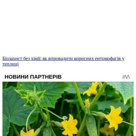
Біозахист без хімії: як впровадити корисних ентомофагів у
теплиці