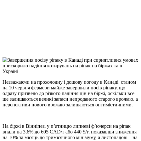
Facebook
Telegram
Viber
X
Copy
Link
Print
Незважаючи на прохолодну і дощову погоду в Канаді, станом
на 10 червня фермери майже
завершили посів ріпаку, що
одразу призвело до різкого падіння цін на біржі, оскільки все
ще залишаються великі запаси непроданого старого врожаю, а
перспективи нового врожаю залишаються оптимістичними.
На біржі в Вінніпезі у п’ятницю липневі ф’ючерси на ріпак
впали на 3,6% до 605 CAD/т або 440 $/т, показавши зниження
на 10% за місяць до тримісячного мінімуму, а листопадові – на