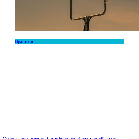
Практики
Ультразвук проти шкідників: сучасні технології захисту