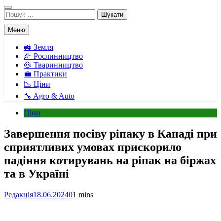
Пошук:
Меню
🚜 Земля
🌽 Рослинництво
🐽 Тваринництво
💼 Практики
📉 Ціни
🔧 Agro & Auto
Ціни
Завершення посіву ріпаку в Канаді при
сприятливих умовах прискорило
падіння котирувань на ріпак на біржах
та в Україні
Редакція
18.06.2024
0
1 mins