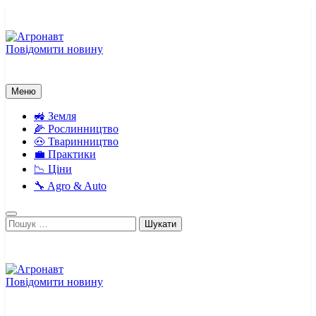
Перейти
до
вмісту
Повідомити новину
Агронавт
Новини українського агробізнесу
Меню
🚜 Земля
🌽 Рослинництво
🐽 Тваринництво
💼 Практики
📉 Ціни
🔧 Agro & Auto
Пошук:
Повідомити новину
Агронавт
Новини українського агробізнесу