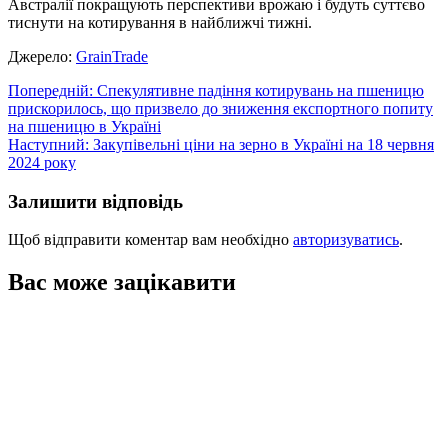
Австралії покращують перспективи врожаю і будуть суттєво
тиснути на котирування в найближчі тижні.
Джерело:
GrainTrade
Навігація
Попередній:
Спекулятивне падіння котирувань на пшеницю
прискорилось, що призвело до зниження експортного попиту
записів
на пшеницю в Україні
Наступний:
Закупівельні ціни на зерно в Україні на 18 червня
2024 року
Залишити відповідь
Щоб відправити коментар вам необхідно
авторизуватись
.
Вас може зацікавити