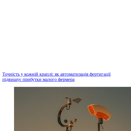
Точність у кожній краплі: як автоматизація фертигації
підвищує прибутки малого фермера