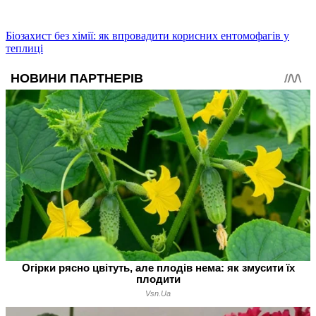
Біозахист без хімії: як впровадити корисних ентомофагів у
теплиці