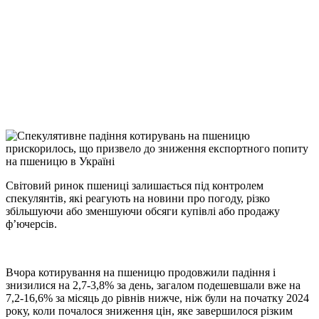
Facebook
Telegram
Viber
X
Copy
Link
Print
Світовий ринок пшениці залишається під контролем
спекулянтів, які реагують на новини про
погоду, різко
збільшуючи або зменшуючи обсяги купівлі або продажу
ф’ючерсів.
Вчора котирування на пшеницю продовжили падіння і
знизилися на 2,7-3,8% за день, загалом подешевшали вже на
7,2-16,6% за місяць до рівнів нижче, ніж були на початку 2024
року, коли почалося зниження цін, яке завершилося різким