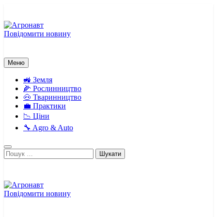
Перейти
до
вмісту
Повідомити новину
Агронавт
Новини українського агробізнесу
Меню
🚜 Земля
🌽 Рослинництво
🐽 Тваринництво
💼 Практики
📉 Ціни
🔧 Agro & Auto
Пошук:
Повідомити новину
Агронавт
Новини українського агробізнесу