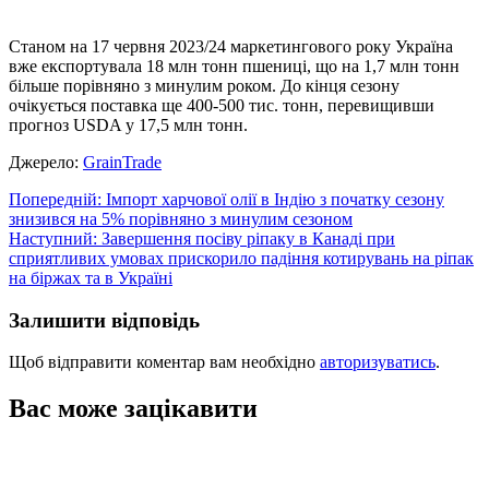
Станом на 17 червня 2023/24 маркетингового року Україна
вже експортувала 18 млн тонн пшениці, що на 1,7 млн тонн
більше порівняно з минулим роком. До кінця сезону
очікується поставка ще 400-500 тис. тонн, перевищивши
прогноз USDA у 17,5 млн тонн.
Джерело:
GrainTrade
Навігація
Попередній:
Імпорт харчової олії в Індію з початку сезону
знизився на 5% порівняно з минулим сезоном
записів
Наступний:
Завершення посіву ріпаку в Канаді при
сприятливих умовах прискорило падіння котирувань на ріпак
на біржах та в Україні
Залишити відповідь
Щоб відправити коментар вам необхідно
авторизуватись
.
Вас може зацікавити