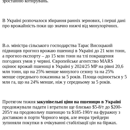
зростанню котирувань.
В Україні розпочалося збирання ранніх зернових, і перші дані
про врожайність поки що значно нижчі від минулорічних.
В.о. міністра сільського господарства Тарас Висоцький
підвищив прогноз врожаю пшениці в Україні до 21 млн тонн,
а прогноз експорту – до 15 млн тонн на тлі покращення
погодних умов у червні. Європейське агентство MARS
оцінює врожай пшениці в Україні у 2024/25 МР на рівні 20,6
млн тонн, що на 25% менше минулого сезону та на 25%
менше середнього показника за 5 років. Площа оцінюється у 5
млн га, що на 24% менше, ніж у середньому за 5 років.
Протягом тижня
закупівельні ціни на пшеницю в Україні
продовжували падати і втратили ще близько $5-8/т до $200-
205/т на продовольчу пшеницю та $185-190/т на фуражну з
доставкою в порти Чорного моря, але вчора трейдери
зупиняли покупки в очікуванні стабілізації цін на біржах.