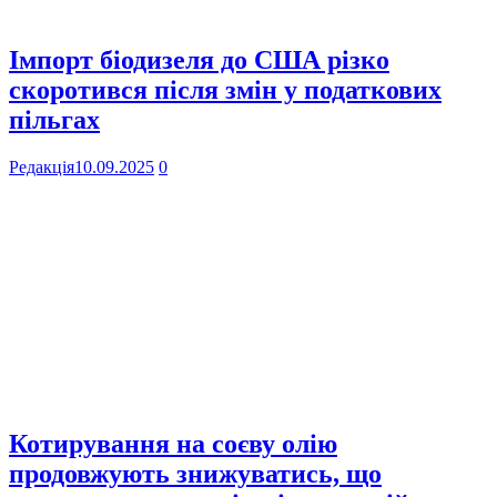
Імпорт біодизеля до США різко
скоротився після змін у податкових
пільгах
Редакція
10.09.2025
0
Котирування на соєву олію
продовжують знижуватись, що