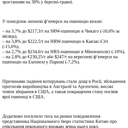
зростанням на 30% у березні-травні.
У понеділок липневі ф’ючерси на пшеницю впали:
– на 3,7% до $217,3/т на SRW-пшеницю в Чикаго (-16,6% за
місяць),
– на 3,8% до $222,5/т на HRW-пшеницю в Канзас-Сіті
(-15,6%),
– на 2,7% до $234,6/т на HRS-пшеницю в Міннеаполісі (-16%),
– на 2,8% до €230,25/т або $247/т на вересневі ф’ючерси на
пшеницю на Euronext у Парижі (-7,2%).
Причинами падіння котирувань стали дощі в Росії, збільшення
прогнозів виробництва в Австралії та Аргентині, високі
темпи збирання в США, а також покращення стану посівів
ярої пшениці в США.
Додатково посилило тиск на ринки повідомлення
представника Національного бюро статистики Китаю про
очікування рекордного врожаю зерна цього року.