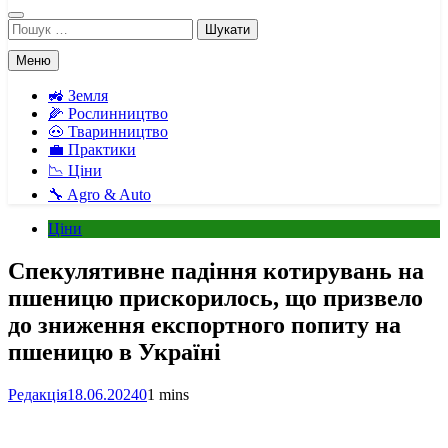
Пошук:
Меню
🚜 Земля
🌽 Рослинництво
🐽 Тваринництво
💼 Практики
📉 Ціни
🔧 Agro & Auto
Ціни
Спекулятивне падіння котирувань на
пшеницю прискорилось, що призвело
до зниження експортного попиту на
пшеницю в Україні
Редакція
18.06.2024
0
1 mins