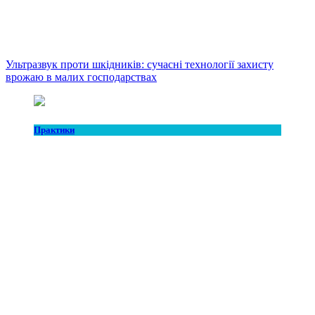
Ультразвук проти шкідників: сучасні технології захисту
врожаю в малих господарствах
Практики