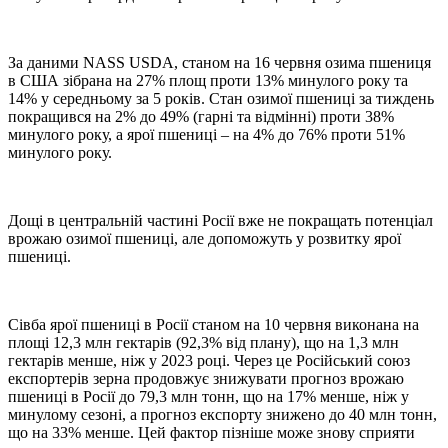
За даними NASS USDA, станом на 16 червня озима пшениця
в США зібрана на 27% площ проти 13% минулого року та
14% у середньому за 5 років. Стан озимої пшениці за тиждень
покращився на 2% до 49% (гарні та відмінні) проти 38%
минулого року, а ярої пшениці – на 4% до 76% проти 51%
минулого року.
Дощі в центральній частині Росії вже не покращать потенціал
врожаю озимої пшениці, але допоможуть у розвитку ярої
пшениці.
Сівба ярої пшениці в Росії станом на 10 червня виконана на
площі 12,3 млн гектарів (92,3% від плану), що на 1,3 млн
гектарів менше, ніж у 2023 році. Через це Російський союз
експортерів зерна продовжує знижувати прогноз врожаю
пшениці в Росії до 79,3 млн тонн, що на 17% менше, ніж у
минулому сезоні, а прогноз експорту знижено до 40 млн тонн,
що на 33% менше. Цей фактор пізніше може знову сприяти