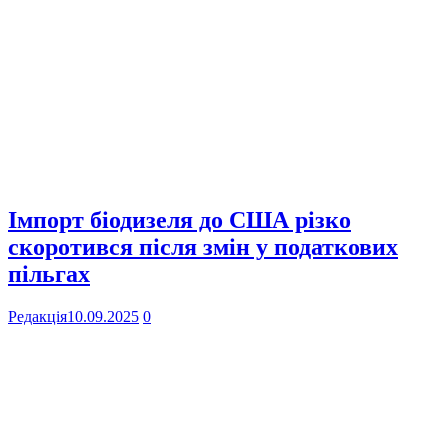
Імпорт біодизеля до США різко
скоротився після змін у податкових
пільгах
Редакція
10.09.2025
0