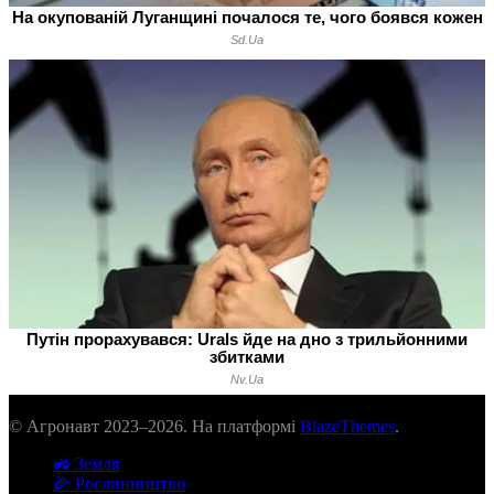
© Агронавт 2023–2026. На платформі
BlazeThemes
.
🚜 Земля
🌽 Рослинництво