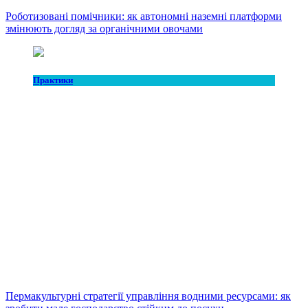
Роботизовані помічники: як автономні наземні платформи
змінюють догляд за органічними овочами
Практики
Пермакультурні стратегії управління водними ресурсами: як