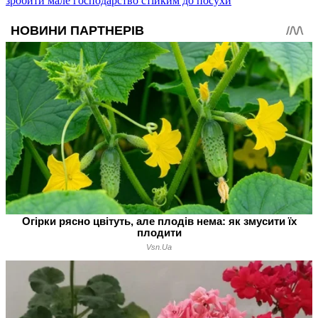
зробити мале господарство стійким до посухи