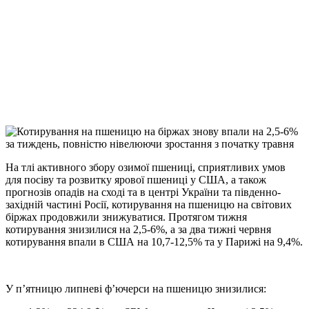
Facebook
Telegram
Viber
X
Copy
Link
Print
На тлі активного збору озимої пшениці, сприятливих умов
для посіву та розвитку ярової
пшениці у США, а також
прогнозів опадів на сході та в центрі України та південно-
західній частині Росії, котирування на пшеницю на світових
біржах продовжили знижуватися. Протягом тижня
котирування знизилися на 2,5-6%, а за два тижні червня
котирування впали в США на 10,7-12,5% та у Парижі на 9,4%.
У п’ятницю липневі ф’ючерси на пшеницю знизилися: