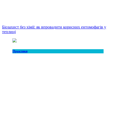
Біозахист без хімії: як впровадити корисних ентомофагів у
теплиці
Практики