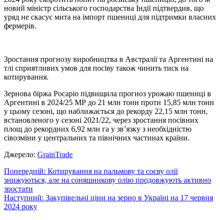
новий міністр сільського господарства Індії підтвердив, що
уряд не скасує мита на імпорт пшениці для підтримки власних
фермерів.
Зростання прогнозу виробництва в Австралії та Аргентині на
тлі сприятливих умов для посіву також чинить тиск на
котирування.
Зернова біржа Росаріо підвищила прогноз урожаю пшениці в
Аргентині в 2024/25 МР до 21 млн тонн проти 15,85 млн тонн
у цьому сезоні, що наближається до рекорду 22,15 млн тонн,
встановленого у сезоні 2021/22, через зростання посівних
площ до рекордних 6,92 млн га у зв’язку з необхідністю
сівозміни у центральних та північних частинах країни.
Джерело:
GrainTrade
Навігація
Попередній:
Котирування на пальмову та соєву олії
знижуються, але на соняшникову олію продовжують активно
записів
зростати
Наступний:
Закупівельні ціни на зерно в Україні на 17 червня
2024 року