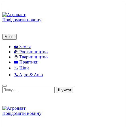
Перейти
до
вмісту
Повідомити новину
Агронавт
Новини українського агробізнесу
Меню
🚜 Земля
🌽 Рослинництво
🐽 Тваринництво
💼 Практики
📉 Ціни
🔧 Agro & Auto
Пошук:
Повідомити новину
Агронавт
Новини українського агробізнесу