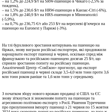
– на 1,2% до 224,9 $/т на SRW-пшеницю в Чикаго (-2,5% за
тиждень),
– на 1,5% до 230,6 $/т на HRW-пшеницю в Канзас-Сіті (-6%),
– на 1,8% до 240,9 $/т на HRS-пшеницю в Міннеаполісі
(-5,9%),
– на 0,7% до 236,75 €/т або 253 $/т на вересневі ф’ючерси на
пшеницю на Euronext у Парижі (-3%).
На тлі бурхливого зростання котирувань на пшеницю на
біржах, знову виграли російські експортери, які продовжили
нарощувати експорт пшениці в червні, оскільки спред між
французькою та російською пшеницею досягав 25 $/т, що
сприяло зростанню попиту на російську пшеницю.
Аналітичний Центр «СовЕкон» прогнозує, що експорт
російської пшениці в червні складе 3,5-4,0 млн тонн проти 3,6
млн тонн роком раніше та 1,6 млн тонн у середньому.
З початком збору нового врожаю продавці зі США та ЄС
знову зіткнуться зі зниженням попиту на пшеницю та
агресивною політикою експорту з Росії. Рішення Туреччини
про призупинення імпорту пшениці з 21 червня по 15 жовтня
2024 року скоротить попит на російську пшеницю, до того ж