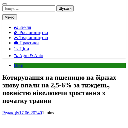
Пошук:
Меню
🚜 Земля
🌽 Рослинництво
🐽 Тваринництво
💼 Практики
📉 Ціни
🔧 Agro & Auto
Ціни
Котирування на пшеницю на біржах
знову впали на 2,5-6% за тиждень,
повністю нівелюючи зростання з
початку травня
Редакція
17.06.2024
0
1 mins