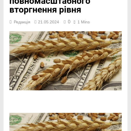
повномасштабного
вторгнення рівня
0
Редакція
21.05.2024
1 Mins
Facebook
Telegram
Viber
X
Copy
Print
Link