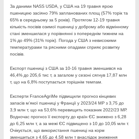
За даними NASS USDA, у США на 19 травня ярою
пшеницею засіяно 79% запланованих площ (57% торік та
65% в середньому за 5 років). Протягом 12-19 травня
кількість посівів озимої пшениці у доброму або відмінному
стані зменшилася у порівнянні з попереднім тижнем на
1% до 49% (31% торік). Погода у США з невисокими
температурами та рясними опадами сприяє розвитку
посівів.
Експорт пшениці з США за 10-16 травня зменшився на
46,4% до 205,6 тис т, а загалом у сезоні сягнув 17,87 млн
т, що на 6,8% поступається торішнім темпам.
Експерти FranceAgriMe підвищили прогноз кінцевих
запасів м’якої пшениці у Франції у 2023/24 МР з 3,75 до
3,9 млн т, що на 53,6% перевищить показник 2022/23 МР.
Водночас прогноз її експорту до країн ЄС знижено з 6,28
до 6,25 млн т, а за межі ЄС підвищено з 10 до 10,05 млн т.
Очікується, що використання пшениці на корм
зменшиться з 4,65 до 4,58 млн т внаслідок зниження