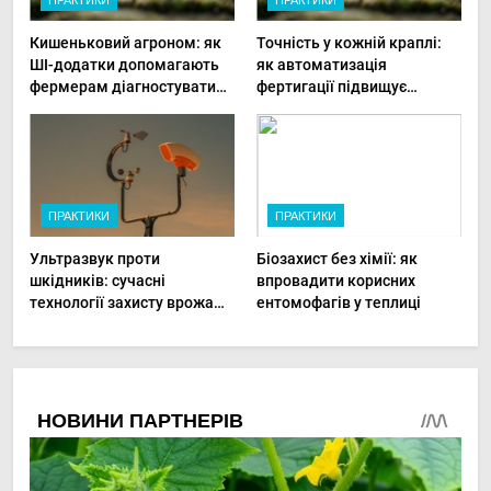
ПРАКТИКИ
ПРАКТИКИ
Кишеньковий агроном: як
Точність у кожній краплі:
ШІ-додатки допомагають
як автоматизація
фермерам діагностувати
фертигації підвищує
хвороби рослин миттєво
прибутки малого фермера
ПРАКТИКИ
ПРАКТИКИ
Ультразвук проти
Біозахист без хімії: як
шкідників: сучасні
впровадити корисних
технології захисту врожаю
ентомофагів у теплиці
в малих господарствах