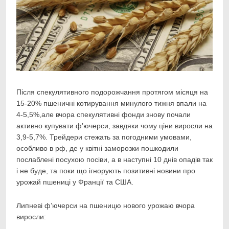
Після спекулятивного подорожчання протягом місяця на
15-20% пшеничні котирування минулого
тижня впали на
4-5,5%,але вчора спекулятивні фонди знову почали
активно купувати ф’ючерси, завдяки чому ціни виросли на
3,9-5,7%. Трейдери стежать за погодними умовами,
особливо в рф, де у квітні заморозки пошкодили
послаблені посухою посіви, а в наступні 10 днів опадів так
і не буде, та поки що ігнорують позитивні новини про
урожай пшениці у Франції та США.
Липневі ф’ючерси на пшеницю нового урожаю вчора
виросли: