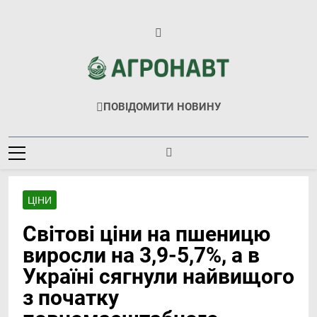
Перейти
до
вмісту
Агронавт
Новини Українського Агробізнесу
ПОВІДОМИТИ НОВИНУ
ЦІНИ
Світові ціни на пшеницю
виросли на 3,9-5,7%, а в
Україні сягнули найвищого
з початку