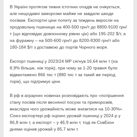
В Україні протягом тижня істотних опадів не очікується,
але нещодавні заморозки майже не завдали шкоди
посівам. Експортні ціни попиту за тиждень виросли на
продовольчу пшеницю на 400-500 грн/т до 8800-9100 грн/
т (що відповідає довоєнному рівню цін) або 195-202 $/т, а
на фуражну – на 500-600 грн/т до 8200-8300 грн/т або
180-184 $/т з доставкою до портів Чорного моря.
Експорт пшениці у 2023/24 МР сягнув 16,64 млн т (на
8,9% більше, ніж торік), при чому за 1-20 травня було
відвантажено 866 тис т (880 тис т за такий же період
торік), що підтримує ціни.
В рф в аграрних новинах розповідають про «погіршення
стану посівів після весняної посухи та приморозків,
внаслідок чого урожайність може знизитися на 10-30%».
Союз експортері рф оцінює урожай пшениці у 2024 р у
86,8 млн т, а експорт – у 46,9 млн т, тоді як СовЕкон
днями оцінив урожай у 85,7 млн т.