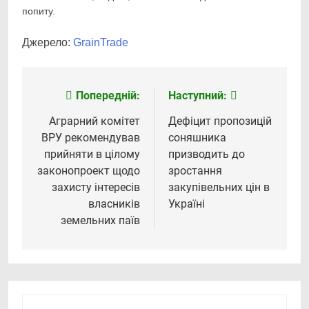
попиту.
Джерело:
GrainTrade
Попередній:
Наступний:
Навігація
записів
Аграрний комітет
Дефіцит пропозицій
ВРУ рекомендував
соняшника
прийняти в цілому
призводить до
законопроект щодо
зростання
захисту інтересів
закупівельних цін в
власників
Україні
земельних паїв