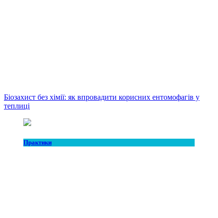
Біозахист без хімії: як впровадити корисних ентомофагів у
теплиці
Практики