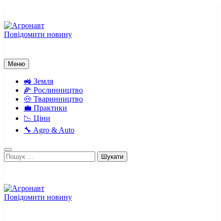
Перейти
до
вмісту
Повідомити новину
Агронавт
Новини українського агробізнесу
Меню
🚜 Земля
🌽 Рослинництво
🐽 Тваринництво
💼 Практики
📉 Ціни
🔧 Agro & Auto
Пошук:
Повідомити новину
Агронавт
Новини українського агробізнесу