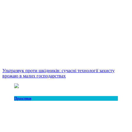
Ультразвук проти шкідників: сучасні технології захисту
врожаю в малих господарствах
Практики