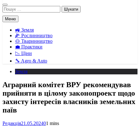
Пошук:
Меню
🚜 Земля
🌽 Рослинництво
🐽 Тваринництво
💼 Практики
📉 Ціни
🔧 Agro & Auto
Земля
Аграрний комітет ВРУ рекомендував
прийняти в цілому законопроект щодо
захисту інтересів власників земельних
паїв
Редакція
21.05.2024
0
1 mins