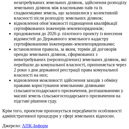
незатребуваних земельних ділянок, здійснення розподілу
земельних ділянок між власниками паїв та їх
спадкоємцями земель, що залишилися у колективній
власності після розподілу земельних ділянок;
відновлення обов’язковості підвищення кваліфікації
сертифікованих інженерів-землевпорядників;
продовження до 2026 р. пілотного проекту із внесення
відомостей до Державного земельного кадастру
сертифікованими інженерами-землевпорядниками;
встановлення правила, за яким, термін дії договорів
оренди земельних ділянок, сформованих з
невитребуваних (нерозподілених) земельних ділянок, які
перейшли до комунальної власності, припиняється через
2 роки з дня державної реєстрації права комунальної
власності на них;
відновлення можливості здійснення заходів з обміну
правами користування земельними ділянками
сільськогосподарського призначення, розташованими у
масиві земель сільськогосподарського призначення на
підставі рішення суду.
Крім того, проектом пропонується передбачити особливості
адміністративної процедури у сфері земельних відносин.
Джерело:
АПК-Інформ