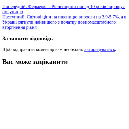
Навігація
Попередній:
Фермерка з Рівненщини понад 10 років вирощує
полуницю
записів
Наступний:
Світові ціни на пшеницю виросли на 3,9-5,7%, а в
Україні сягнули найвищого з початку повномасштабного
вторгнення рівня
Залишити відповідь
Щоб відправити коментар вам необхідно
авторизуватись
.
Вас може зацікавити