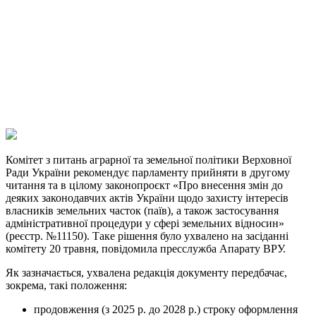
Facebook
Telegram
Viber
X
Copy
Link
Print
Комітет з питань аграрної та земельної політики Верховної
Ради України рекомендує
парламенту прийняти в другому
читання та в цілому законопроєкт «Про внесення змін до
деяких законодавчих актів України щодо захисту інтересів
власників земельних часток (паїв), а також застосування
адміністративної процедури у сфері земельних відносин»
(реєстр. №11150). Таке рішення було ухвалено на засіданні
комітету 20 травня, повідомила пресслужба Апарату ВРУ.
Як зазначається, ухвалена редакція документу передбачає,
зокрема, такі положення:
продовження (з 2025 р. до 2028 р.) строку оформлення