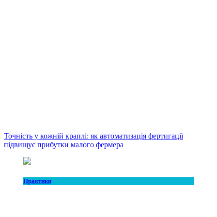
Точність у кожній краплі: як автоматизація фертигації
підвищує прибутки малого фермера
Практики