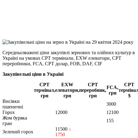
Viber
X
Copy
Link
Print
Середньозважені ціни закупівлі зернових та олійних культур в
Україні на умовах CPT
термінали, EXW елеватори, CPT
переробники, FCA, CPT долар, FOB, DAF, CIF
Закупівельні ціни в Україні
CPT
EXW
CPT
CPT
FCA,
термінал,
елеватори,
переробник,
термінал
грн
грн
грн
грн
$
Висівки
3000
пшеничні
Горох
12000
12100
Жом буряка
155
гран
11500
↓
Зелений горох
1750