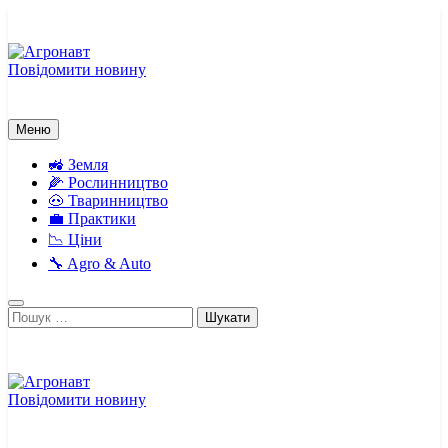
Перейти
до
вмісту
Повідомити новину
Агронавт
Новини українського агробізнесу
Меню
🚜 Земля
🌽 Рослинництво
🐽 Тваринництво
💼 Практики
📉 Ціни
🔧 Agro & Auto
Пошук:
Повідомити новину
Агронавт
Новини українського агробізнесу