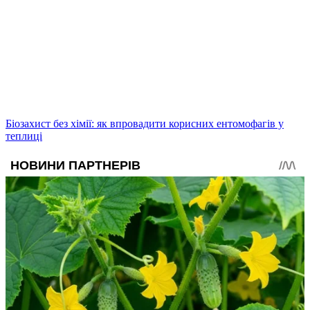
Біозахист без хімії: як впровадити корисних ентомофагів у
теплиці