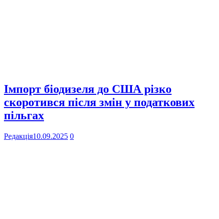
Імпорт біодизеля до США різко
скоротився після змін у податкових
пільгах
Редакція
10.09.2025
0