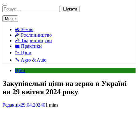
Пошук:
Меню
🚜 Земля
🌽 Рослинництво
🐽 Тваринництво
💼 Практики
📉 Ціни
🔧 Agro & Auto
Ціни
Закупівельні ціни на зерно в Україні
на 29 квітня 2024 року
Редакція
29.04.2024
0
1 mins
Facebook
Telegram