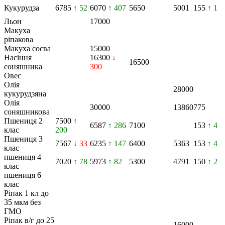
Кукурудза
6785
↑ 52
6070
↑ 407
5650
5001
155
↑ 1
Льон
17000
Макуха
ріпакова
Макуха соєва
15000
Насіння
16300
↓
16500
соняшника
300
Овес
Олія
28000
кукурудзяна
Олія
30000
13860
775
соняшникова
Пшениця 2
7500
↑
6587
↑ 286
7100
153
↑ 4
клас
200
Пшениця 3
7567
↓ 33
6235
↑ 147
6400
5363
153
↑ 4
клас
пшениця 4
7020
↑ 78
5973
↑ 82
5300
4791
150
↑ 2
клас
пшениця 6
клас
Ріпак 1 кл до
35 мкм без
ГМО
Ріпак в/г до 25
16000