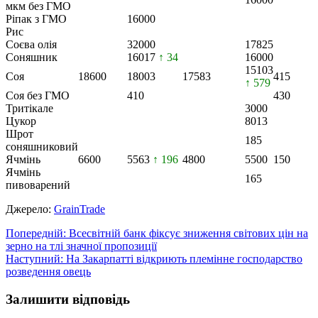
мкм без ГМО
Ріпак з ГМО
16000
Рис
Соєва олія
32000
17825
Соняшник
16017
↑ 34
16000
15103
Соя
18600
18003
17583
415
↑ 579
Соя без ГМО
410
430
Тритікале
3000
Цукор
8013
Шрот
185
соняшниковий
Ячмінь
6600
5563
↑ 196
4800
5500
150
Ячмінь
165
пивоварений
Джерело:
GrainTrade
Навігація
Попередній:
Всесвітній банк фіксує зниження світових цін на
зерно на тлі значної пропозиції
записів
Наступний:
На Закарпатті відкриють племінне господарство
розведення овець
Залишити відповідь