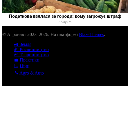
© Агронавт 2023–2026. На платформі
BlazeThemes
.
🚜 Земля
🌽 Рослинництво
🐽 Тваринництво
💼 Практики
📉 Ціни
🔧 Agro & Auto