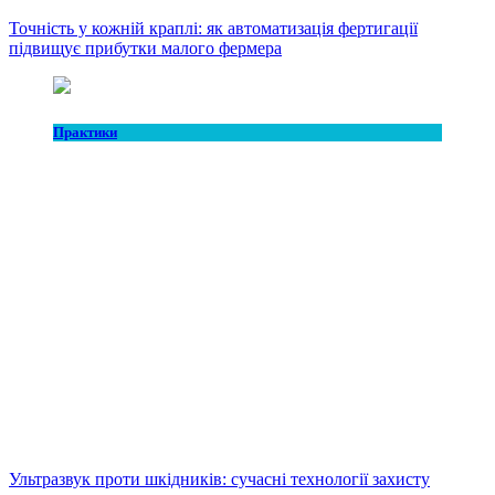
Точність у кожній краплі: як автоматизація фертигації
підвищує прибутки малого фермера
Практики
Ультразвук проти шкідників: сучасні технології захисту