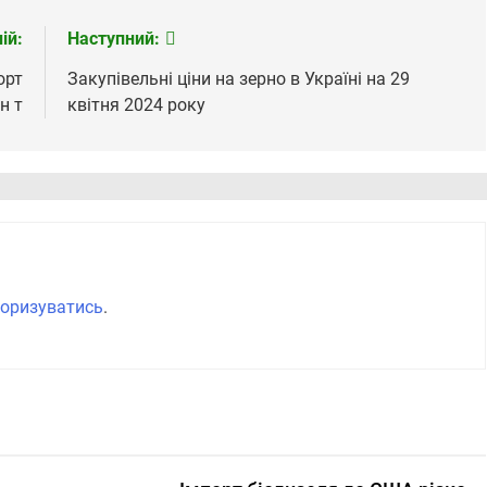
ій:
Наступний:
орт
Закупівельні ціни на зерно в Україні на 29
н т
квітня 2024 року
оризуватись
.