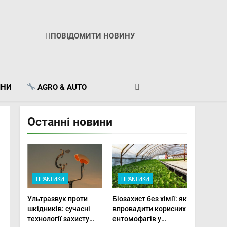
ПОВІДОМИТИ НОВИНУ
ІНИ
AGRO & AUTO
Останні новини
ПРАКТИКИ
ПРАКТИКИ
Ультразвук проти
Біозахист без хімії: як
шкідників: сучасні
впровадити корисних
технології захисту
ентомофагів у