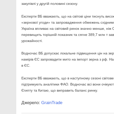
закупівлі у другій половині сезону.
Експерти ВБ вважають, що на світові ціни тиснуть висо
«зернової угоди» та запровадження обмежень східними
Україна впливає на світовий ринок значно менше, ніж 
перевищить торішній показник та сягне 389,7 млн т з
урожайності.
Водночас ВБ допускає локальне підвищення цін на зерн
намірів ЄС запровадити мито на імпорт зерна з рф. Н
в ЄС.
Експерти ВБ вважають, що в наступному сезоні світове
підтримують аналітики ФАО. Водночас всі вони очікуют
Єгипту та Китаю, що виправить баланс ринку.
Джерело:
GrainTrade