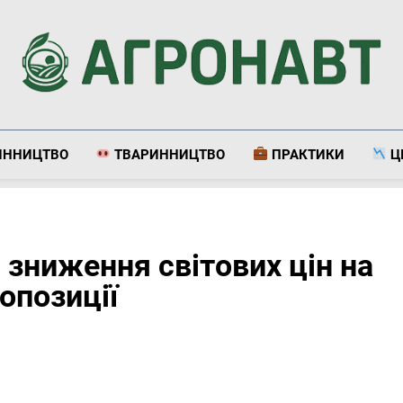
Агронавт
Новини Українського Агробізнесу
ИННИЦТВО
ТВАРИННИЦТВО
ПРАКТИКИ
Ц
є зниження світових цін на
ропозиції