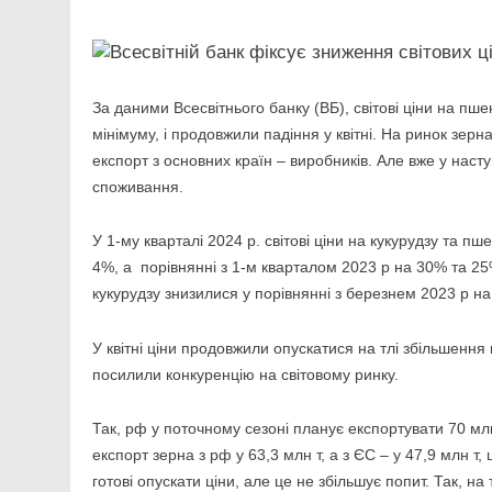
Link
За даними Всесвітнього банку (ВБ), світові ціни на пше
мінімуму, і продовжили падіння у квітні. На ринок зерн
експорт з основних країн – виробників. Але вже у на
споживання.
У 1-му кварталі 2024 р. світові ціни на кукурудзу та 
4%, а порівнянні з 1-м кварталом 2023 р на 30% та 25
кукурудзу знизилися у порівнянні з березнем 2023 р на
У квітні ціни продовжили опускатися на тлі збільшення
посилили конкуренцію на світовому ринку.
Так, рф у поточному сезоні планує експортувати 70 мл
експорт зерна з рф у 63,3 млн т, а з ЄС – у 47,9 млн т
готові опускати ціни, але це не збільшує попит. Так, на