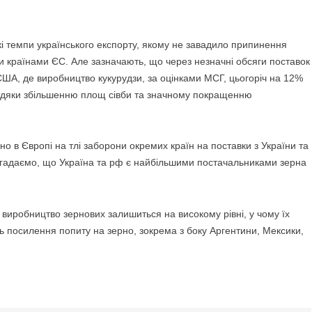
кі темпи українського експорту, якому не завадило припинення
 країнами ЄС. Але зазначають, що через незначні обсяги поставок
США, де виробництво кукурудзи, за оцінками МСГ, цьогоріч на 12%
авдяки збільшенню площ сівби та значному покращенню
о в Європі на тлі заборони окремих країн на поставки з України та
агадаємо, що Україна та рф є найбільшими постачальниками зерна
 виробництво зернових залишиться на високому рівні, у чому їх
ь посилення попиту на зерно, зокрема з боку Аргентини, Мексики,