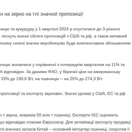
ницю та кукурудзу у 1 кварталі 2024 р
опустилися до 3-річного
а тиснуть значні обсяги пропозицій з США та рф, а також активний
ступному сезоні значне виробництво буде компенсоване збільшенням
пшеницю знизилися у порівнянні з попереднім кварталом на 11% та
% відповідно. За даними ФАО, у березні ціни на американську
 33% до 190,6 $/т, на пшеницю – на 25% до 274,3 $/т.
 пропозиції та експорту зернових. Значні урожаї у США, ЄС та рф
н т зерна, зокрема 50 млн т пшениці. Експерти IGC оцінюють
, що відповідає планам Євросоюзу. Для активізації експорту продавці
 тлі значних запасів Китай – основний імпортер пшениці, скоротив її