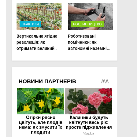
врожаю в малих
теплиці
господарствах
ПРАКТИКИ
РОСЛИННИЦТВО
Вертикальна ягідна
Роботизовані
революція: як
помічники: як
отримати великий
автономні наземні
врожай на
платформи змінюють
мінімальній площі
догляд за
органічними овочами