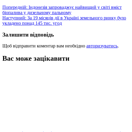
Навігація
Попередній:
Індонезія запроваджує найвищий у світі вміст
біопалива у дизельному пальному
записів
Наступний:
За 19 місяців дії в Україні земельного ринку було
укладено понад 145 тис. угод
Залишити відповідь
Щоб відправити коментар вам необхідно
авторизуватись
.
Вас може зацікавити