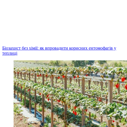
Біозахист без хімії: як впровадити корисних ентомофагів у
теплиці