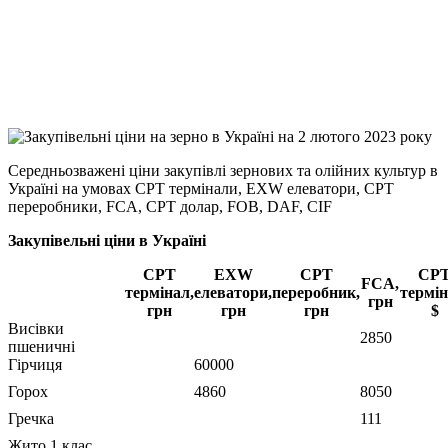
Viber
X
Copy
Link
Print
Середньозважені ціни закупівлі зернових та олійних культур в
Україні на умовах CPT
термінали, EXW елеватори, CPT
переробники, FCA, CPT долар, FOB, DAF, CIF
Закупівельні ціни в Україні
CPT
EXW
CPT
CP
FCA,
термінал,
елеватори,
переробник,
термін
грн
грн
грн
грн
$
Висівки
2850
пшеничні
Гірчиця
60000
Горох
4860
8050
Гречка
111
Жито 1 клас