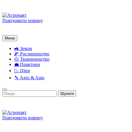
Перейти
до
вмісту
Повідомити новину
Агронавт
Новини українського агробізнесу
Меню
🚜 Земля
🌽 Рослинництво
🐽 Тваринництво
💼 Практики
📉 Ціни
🔧 Agro & Auto
Пошук:
Повідомити новину
Агронавт
Новини українського агробізнесу