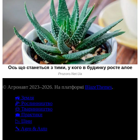
© Агронавт 2023–2026. На платформі
BlazeThemes
.
🚜 Земля
🌽 Рослинництво
🐽 Тваринництво
💼 Практики
📉 Ціни
🔧 Agro & Auto