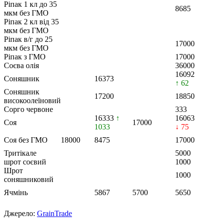
Ріпак 1 кл до 35
8685
мкм без ГМО
Ріпак 2 кл від 35
мкм без ГМО
Ріпак в/г до 25
17000
мкм без ГМО
Ріпак з ГМО
17000
Соєва олія
36000
16092
Соняшник
16373
↑ 62
Соняшник
17200
18850
високоолеїновий
Сорго червоне
333
16333
↑
16063
Соя
17000
1033
↓ 75
Соя без ГМО
18000
8475
17000
Тритікале
5000
шрот соєвий
1000
Шрот
1000
соняшниковий
Ячмінь
5867
5700
5650
Джерело:
GrainTrade