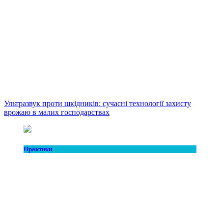
Ультразвук проти шкідників: сучасні технології захисту
врожаю в малих господарствах
Практики