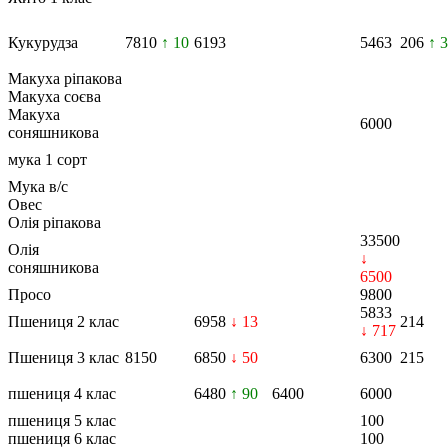
Кукурудза
7810
↑ 10
6193
5463
206
↑ 3
Макуха ріпакова
Макуха соєва
Макуха
6000
соняшникова
мука 1 сорт
Мука в/с
Овес
Олія ріпакова
33500
Олія
↓
соняшникова
6500
Просо
9800
5833
Пшениця 2 клас
6958
↓ 13
214
↓ 717
Пшениця 3 клас
8150
6850
↓ 50
6300
215
пшениця 4 клас
6480
↑ 90
6400
6000
пшениця 5 клас
100
пшениця 6 клас
100