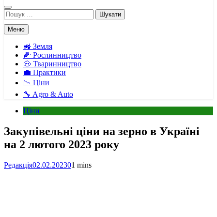
Пошук:
Меню
🚜 Земля
🌽 Рослинництво
🐽 Тваринництво
💼 Практики
📉 Ціни
🔧 Agro & Auto
Ціни
Закупівельні ціни на зерно в Україні
на 2 лютого 2023 року
Редакція
02.02.2023
0
1 mins
Facebook
Telegram