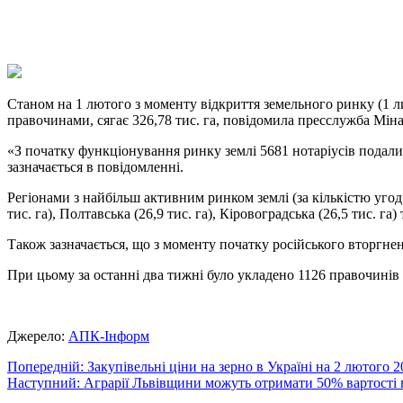
X
Copy
Link
Print
Станом на 1 лютого з моменту відкриття земельного ринку (1 ли
правочинами, сягає 326,78 тис. га, повідомила пресслужба Мін
«З початку функціонування ринку землі 5681 нотаріусів подали
зазначається в повідомленні.
Регіонами з найбільш активним ринком землі (за кількістю угод 
тис. га), Полтавська (26,9 тис. га), Кіровоградська (26,5 тис. га)
Також зазначається, що з моменту початку російського вторгнен
При цьому за останні два тижні було укладено 1126 правочинів у
Джерело:
АПК-Інформ
Навігація
Попередній:
Закупівельні ціни на зерно в Україні на 2 лютого 
Наступний:
Аграрії Львівщини можуть отримати 50% вартості н
записів