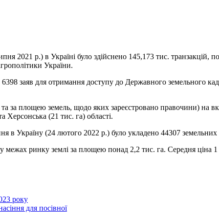
пня 2021 р.) в Україні було
здійснено 145,173 тис. транзакцій, п
агрополітики України.
 6398 заяв для отримання доступу до Державного земельного кадас
та за площею земель, щодо яких зареєстровано правочини) на вказ
 та Херсонська (21 тис. га) області.
ня в Україну (24 лютого 2022 р.) було укладено 44307 земельних 
 межах ринку землі за площею понад 2,2 тис. га. Середня ціна 1 га
2023 року
асіння для посівної