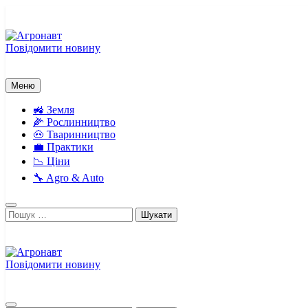
Перейти
до
вмісту
Повідомити новину
Агронавт
Новини українського агробізнесу
Меню
🚜 Земля
🌽 Рослинництво
🐽 Тваринництво
💼 Практики
📉 Ціни
🔧 Agro & Auto
Пошук:
Повідомити новину
Агронавт
Новини українського агробізнесу