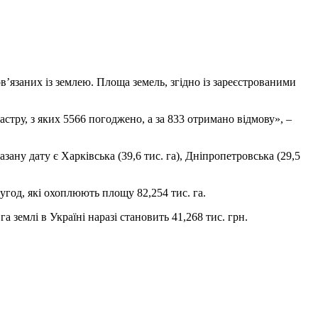
ов’язаних із землею. Площа земель, згідно із зареєстрованими
тру, з яких 5566 погоджено, а за 833 отримано відмову», –
ану дату є Харківська (39,6 тис. га), Дніпропетровська (29,5
угод, які охоплюють площу 82,254 тис. га.
 землі в Україні наразі становить 41,268 тис. грн.