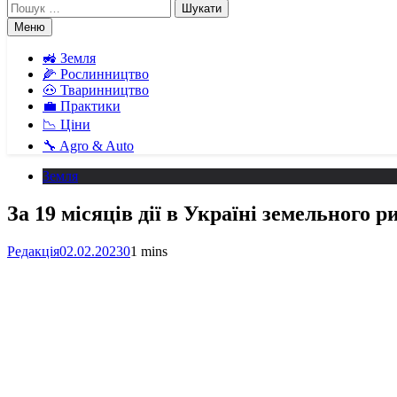
Пошук:
Меню
🚜 Земля
🌽 Рослинництво
🐽 Тваринництво
💼 Практики
📉 Ціни
🔧 Agro & Auto
Земля
За 19 місяців дії в Україні земельного р
Редакція
02.02.2023
0
1 mins
Facebook
Telegram
Viber