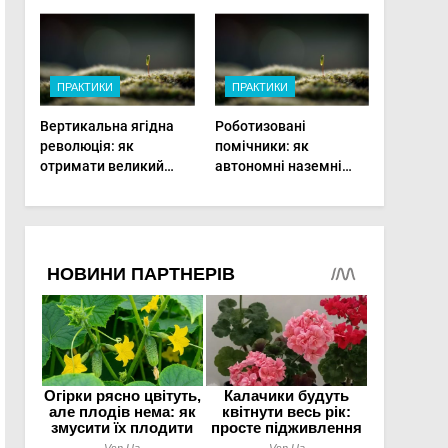
врожаю в малих
господарствах
ПРАКТИКИ
ПРАКТИКИ
Вертикальна ягідна
Роботизовані
революція: як
помічники: як
отримати великий
автономні наземні
врожай на
платформи змінюють
мінімальній площі
догляд за органічними
овочами