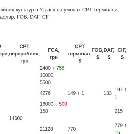
лійних культур в Україні на умовах CPT
термінали,
долар, FOB, DAF, CIF
W
CPT
CPT
FCA,
FOB,
DAF,
CIF,
ори,
переробник,
термінал,
грн
$
$
$
грн
$
2400
↑ 758
10000
5500
197
↑
4276
149
↑ 1
133
1
16000
↓ 500
158
215
14600
779
↑
21128
770
15