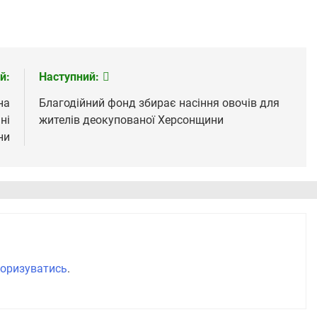
й:
Наступний:
на
Благодійний фонд збирає насіння овочів для
ні
жителів деокупованої Херсонщини
ни
оризуватись
.