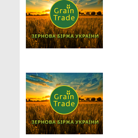
Facebook
Telegram
Viber
X
Copy
Print
Link