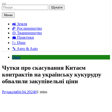
Пошук:
Меню
🚜 Земля
🌽 Рослинництво
🐽 Тваринництво
💼 Практики
📉 Ціни
🔧 Agro & Auto
Ціни
Чутки про скасування Китаєм
контрактів на українську кукурудзу
обвалили закупівельні ціни
Редакція
04.04.2024
0
1 mins
Facebook