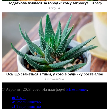
© Агронавт 2023–2026. На платформі
BlazeThemes
.
🚜 Земля
🌽 Рослинництво
🐽 Тваринництво