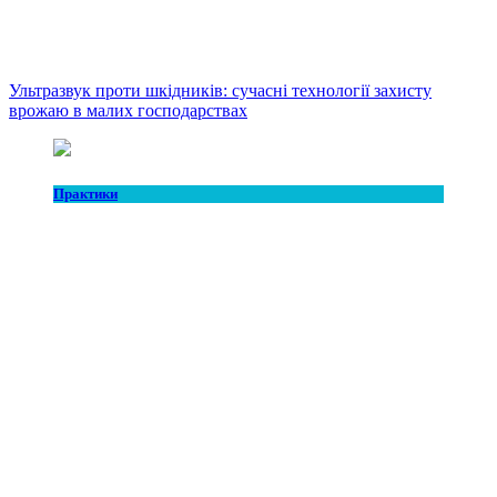
Ультразвук проти шкідників: сучасні технології захисту
врожаю в малих господарствах
Практики