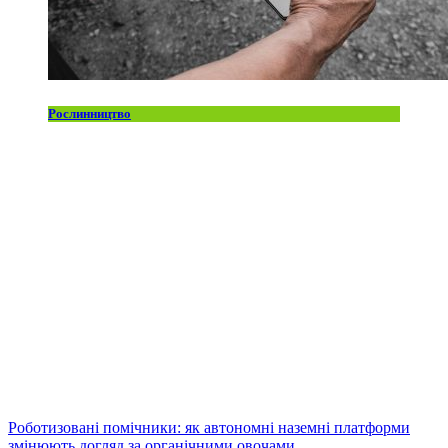
Рослинництво
Роботизовані помічники: як автономні наземні платформи
змінюють догляд за органічними овочами