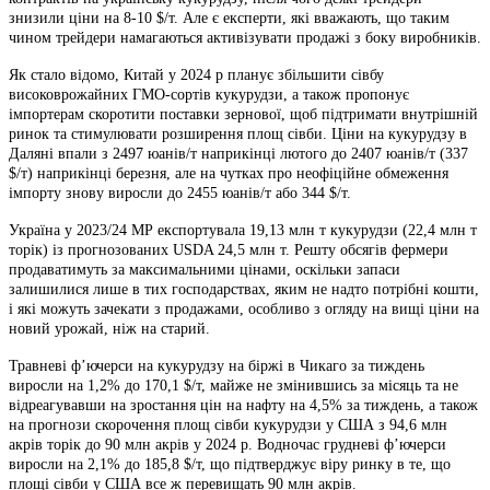
знизили ціни на 8-10 $/т. Але є експерти, які вважають, що таким
чином трейдери намагаються активізувати продажі з боку виробників.
Як стало відомо, Китай у 2024 р планує збільшити сівбу
високоврожайних ГМО-сортів кукурудзи, а також пропонує
імпортерам скоротити поставки зернової, щоб підтримати внутрішній
ринок та стимулювати розширення площ сівби. Ціни на кукурудзу в
Даляні впали з 2497 юанів/т наприкінці лютого до 2407 юанів/т (337
$/т) наприкінці березня, але на чутках про неофіційне обмеження
імпорту знову виросли до 2455 юанів/т або 344 $/т.
Україна у 2023/24 МР експортувала 19,13 млн т кукурудзи (22,4 млн т
торік) із прогнозованих USDA 24,5 млн т. Решту обсягів фермери
продаватимуть за максимальними цінами, оскільки запаси
залишилися лише в тих господарствах, яким не надто потрібні кошти,
і які можуть зачекати з продажами, особливо з огляду на вищі ціни на
новий урожай, ніж на старий.
Травневі ф’ючерси на кукурудзу на біржі в Чикаго за тиждень
виросли на 1,2% до 170,1 $/т, майже не змінившись за місяць та не
відреагувавши на зростання цін на нафту на 4,5% за тиждень, а також
на прогнози скорочення площ сівби кукурудзи у США з 94,6 млн
акрів торік до 90 млн акрів у 2024 р. Водночас грудневі ф’ючерси
виросли на 2,1% до 185,8 $/т, що підтверджує віру ринку в те, що
площі сівби у США все ж перевищать 90 млн акрів.