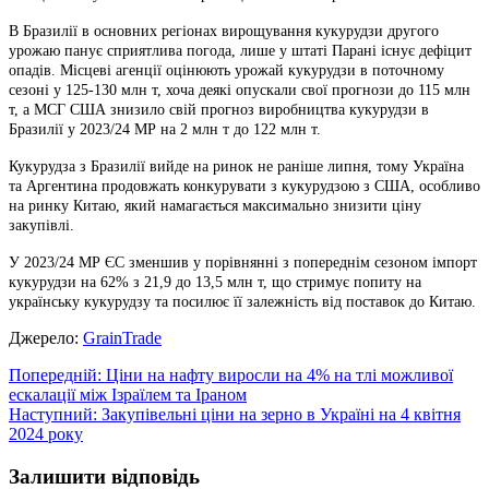
В Бразилії в основних регіонах вирощування кукурудзи другого
урожаю панує сприятлива погода, лише у штаті Парані існує дефіцит
опадів. Місцеві агенції оцінюють урожай кукурудзи в поточному
сезоні у 125-130 млн т, хоча деякі опускали свої прогнози до 115 млн
т, а МСГ США знизило свій прогноз виробництва кукурудзи в
Бразилії у 2023/24 МР на 2 млн т до 122 млн т.
Кукурудза з Бразилії вийде на ринок не раніше липня, тому Україна
та Аргентина продовжать конкурувати з кукурудзою з США, особливо
на ринку Китаю, який намагається максимально знизити ціну
закупівлі.
У 2023/24 МР ЄС зменшив у порівнянні з попереднім сезоном імпорт
кукурудзи на 62% з 21,9 до 13,5 млн т, що стримує попиту на
українську кукурудзу та посилює її залежність від поставок до Китаю.
Джерело:
GrainTrade
Навігація
Попередній:
Ціни на нафту виросли на 4% на тлі можливої
ескалації між Ізраїлем та Іраном
записів
Наступний:
Закупівельні ціни на зерно в Україні на 4 квітня
2024 року
Залишити відповідь