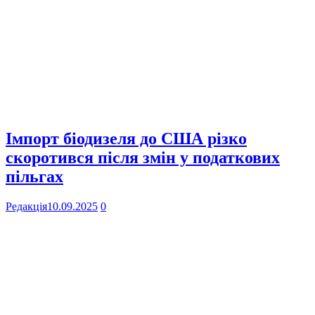
Імпорт біодизеля до США різко
скоротився після змін у податкових
пільгах
Редакція
10.09.2025
0