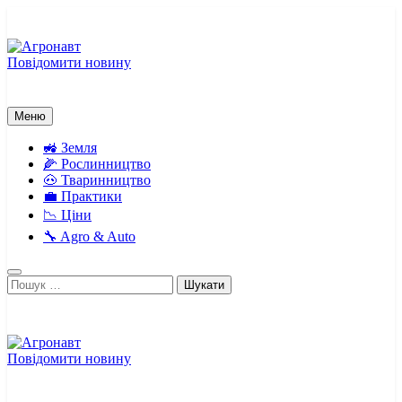
Перейти
до
вмісту
Повідомити новину
Агронавт
Новини українського агробізнесу
Меню
🚜 Земля
🌽 Рослинництво
🐽 Тваринництво
💼 Практики
📉 Ціни
🔧 Agro & Auto
Пошук:
Повідомити новину
Агронавт
Новини українського агробізнесу