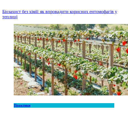
Біозахист без хімії: як впровадити корисних ентомофагів у
теплиці
Практики