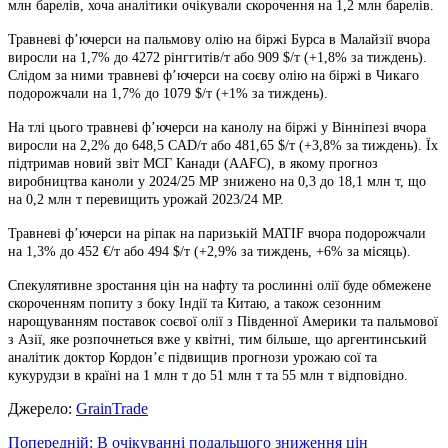
млн барелів, хоча аналітики очікували скорочення на 1,2 млн барелів.
Травневі ф’ючерси на пальмову олію на біржі Бурса в Малайзії вчора
виросли на 1,7% до 4272 рінггитів/т або 909 $/т (+1,8% за тиждень).
Слідом за ними травневі ф’ючерси на соєву олію на біржі в Чикаго
подорожчали на 1,7% до 1079 $/т (+1% за тиждень).
На тлі цього травневі ф’ючерси на канолу на біржі у Вінніпезі вчора
виросли на 2,2% до 648,5 CAD/т або 481,65 $/т (+3,8% за тиждень). Їх
підтримав новий звіт МСГ Канади (AAFC), в якому прогноз
виробництва каноли у 2024/25 МР знижено на 0,3 до 18,1 млн т, що
на 0,2 млн т перевищить урожай 2023/24 МР.
Травневі ф’ючерси на ріпак на паризькій MATIF вчора подорожчали
на 1,3% до 452 €/т або 494 $/т (+2,9% за тиждень, +6% за місяць).
Спекулятивне зростання цін на нафту та рослинні олії буде обмежене
скороченням попиту з боку Індії та Китаю, а також сезонним
нарощуванням поставок соєвої олії з Південної Америки та пальмової
з Азії, яке розпочнеться вже у квітні, тим більше, що аргентинський
аналітик доктор Кордон’є підвищив прогнози урожаю сої та
кукурудзи в країні на 1 млн т до 51 млн т та 55 млн т відповідно.
Джерело:
GrainTrade
Навігація
Попередній:
В очікуванні подальшого зниження цін