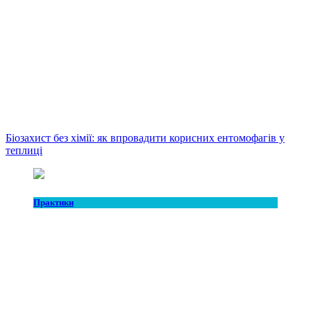
Біозахист без хімії: як впровадити корисних ентомофагів у
теплиці
Практики