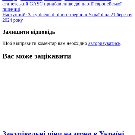
єгипетський GASC придбав лише дві партії європейської
записів
пшениці
Наступний:
Закупівельні ціни на зерно в Україні на 21 березня
2024 року
Залишити відповідь
Щоб відправити коментар вам необхідно
авторизуватись
.
Вас може зацікавити
Закупівельні ціни на зерно в Україні