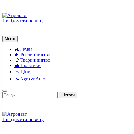
Перейти
до
вмісту
Повідомити новину
Агронавт
Новини українського агробізнесу
Меню
🚜 Земля
🌽 Рослинництво
🐽 Тваринництво
💼 Практики
📉 Ціни
🔧 Agro & Auto
Пошук:
Повідомити новину
Агронавт
Новини українського агробізнесу