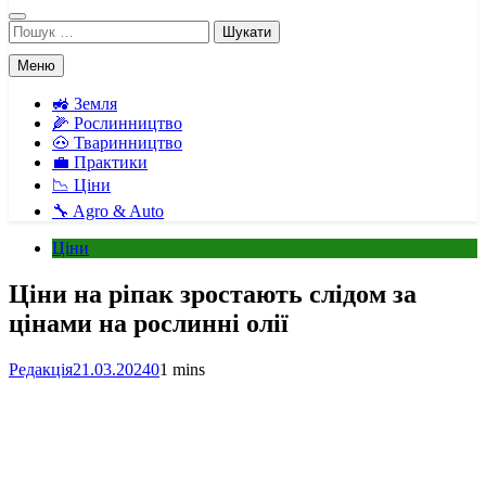
Пошук:
Меню
🚜 Земля
🌽 Рослинництво
🐽 Тваринництво
💼 Практики
📉 Ціни
🔧 Agro & Auto
Ціни
Ціни на ріпак зростають слідом за
цінами на рослинні олії
Редакція
21.03.2024
0
1 mins
Facebook
Telegram