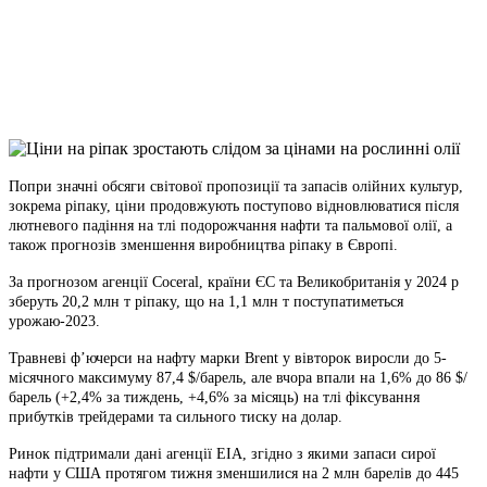
Viber
X
Copy
Link
Print
Попри значні обсяги світової пропозиції та запасів олійних культур,
зокрема ріпаку, ціни
продовжують поступово відновлюватися після
лютневого падіння на тлі подорожчання нафти та пальмової олії, а
також прогнозів зменшення виробництва ріпаку в Європі.
За прогнозом агенції Coceral, країни ЄС та Великобританія у 2024 р
зберуть 20,2 млн т ріпаку, що на 1,1 млн т поступатиметься
урожаю-2023.
Травневі ф’ючерси на нафту марки Brent у вівторок виросли до 5-
місячного максимуму 87,4 $/барель, але вчора впали на 1,6% до 86 $/
барель (+2,4% за тиждень, +4,6% за місяць) на тлі фіксування
прибутків трейдерами та сильного тиску на долар.
Ринок підтримали дані агенції ЕІА, згідно з якими запаси сирої
нафти у США протягом тижня зменшилися на 2 млн барелів до 445