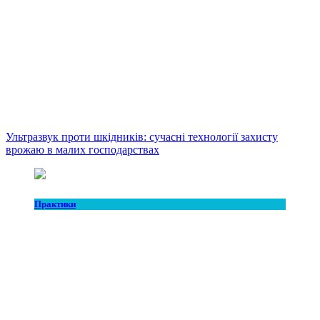
Ультразвук проти шкідників: сучасні технології захисту
врожаю в малих господарствах
Практики