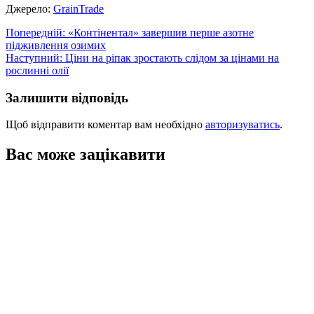
Джерело:
GrainTrade
Навігація
Попередній:
«Контінентал» завершив перше азотне
підживлення озимих
записів
Наступний:
Ціни на ріпак зростають слідом за цінами на
рослинні олії
Залишити відповідь
Щоб відправити коментар вам необхідно
авторизуватись
.
Вас може зацікавити