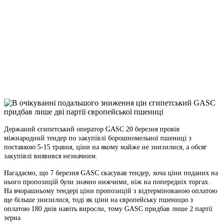
Facebook
Telegram
Viber
X
Copy
Link
Print
Держаний єгипетський оператор GASC 20 березня провів
міжнародний тендер по закупівлі
борошномельної пшениці з
поставкою 5-15 травня, ціни на якому майже не знизилися, а обсяг
закупівлі виявився незначним.
Нагадаємо, що 7 березня GASC скасував тендер, хоча ціни поданих на
нього пропозицій були значно нижчими, ніж на попередніх торгах.
На вчорашньому тендері ціни пропозицій з відтермінованою оплатою
ще більше знизилися, тоді як ціни на європейську пшеницю з
оплатою 180 днів навіть виросли, тому GASC придбав лише 2 партії
зерна.