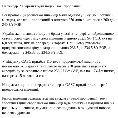
На тендер 20 березня були подані такі пропозиції:
Всі пропозиції російської пшениці мали однакову ціну (як і останні 6
місяців), але ціни пропозицій з оплатою 270 днів знизилися з 260 до
240 $/т FOB.
Українська пшениця знову не брала участі в тендері, а найдешевшою
стала пропозиція румунської пшениці з ціною 232,5 $/т FOB, яка на
6,8 $/т вища, ніж на попередніх торгах. При цьому румунські
продавці знизили ціну з запропонованих 236,5 до 234,5 $/т FOB, а
болгарські – з 245,37 до 234,5 $/т FOB.
У підсумку GASC придбав 110 тис т продовольчої пшениці з
поставкою 5-15 травня та оплатою через 270 днів після відкриття
акредитиву за середньою ціною 253,27 $/т C&F, яка на 1,74 $/т нижча,
на торгах 15 лютого, а саме:
Нагадаємо, що на попередніх тендерах GASC придбав такі партії
продовольчої пшениці:
Ринок пшениці залишається під тиском значної пропозиції, тому
зростання ціни європейської пшениці буде обмежене падінням цін на
російську пшеницю, яку активно розпродують в очікуванні нового
великого урожаю.