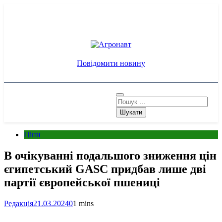
Перейти
до
вмісту
Агронавт
Новини українського агробізнесу
Повідомити новину
Пошук:
Ціни
В очікуванні подальшого зниження цін
єгипетський GASC придбав лише дві
партії європейської пшениці
Редакція
21.03.2024
0
1 mins