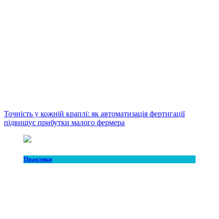
Точність у кожній краплі: як автоматизація фертигації
підвищує прибутки малого фермера
Практики