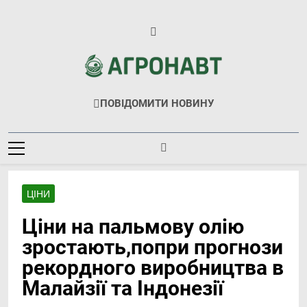
Перейти
до
вмісту
Агронавт
Новини Українського Агробізнесу
ПОВІДОМИТИ НОВИНУ
ЦІНИ
Ціни на пальмову олію
зростають,попри прогнози
рекордного виробництва в
Малайзії та Індонезії