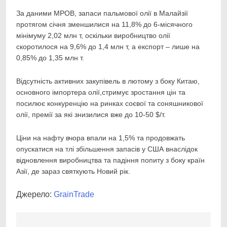
За даними МРОВ, запаси пальмової олії в Малайзії
протягом січня зменшилися на 11,8% до 6-місячного
мінімуму 2,02 млн т, оскільки виробництво олії
скоротилося на 9,6% до 1,4 млн т, а експорт – лише на
0,85% до 1,35 млн т.
Відсутність активних закупівель в лютому з боку Китаю,
основного імпортера олії,стримує зростання цін та
посилює конкуренцію на ринках соєвої та соняшникової
олії, премії за які знизилися вже до 10-50 $/т.
Ціни на нафту вчора впали на 1,5% та продовжать
опускатися на тлі збільшення запасів у США внаслідок
відновлення виробництва та падіння попиту з боку країн
Азії, де зараз святкують Новий рік.
Джерело:
GrainTrade