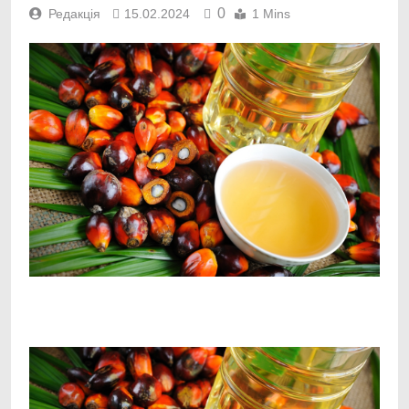
0
Редакція
15.02.2024
1 Mins
Facebook
Telegram
Viber
X
Copy
Print
Link