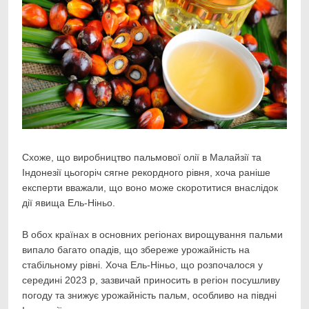
Схоже, що виробництво пальмової олії в Малайзії та
Індонезії цьогоріч сягне рекордного
рівня, хоча раніше
експерти вважали, що воно може скоротитися внаслідок
дії явища Ель-Ніньо.
В обох країнах в основних регіонах вирощування пальми
випало багато опадів, що збереже урожайність на
стабільному рівні. Хоча Ель-Ніньо, що розпочалося у
середині 2023 р, зазвичай приносить в регіон посушливу
погоду та знижує урожайність пальм, особливо на півдні