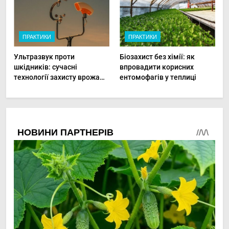
ПРАКТИКИ
ПРАКТИКИ
Ультразвук проти
Біозахист без хімії: як
шкідників: сучасні
впровадити корисних
технології захисту врожаю
ентомофагів у теплиці
в малих господарствах