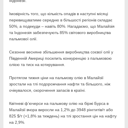
Індонезії.
Імовірність того, що кількість опадів в наступні місяці
перевищуватиме середню в більшості регіонів складає
50%, а подекуди – навіть 80%. Нагадаємо, що Малайзія
та Індонезія забезпечують 85% світового виробництва
пальмової олії.
Сезонне весняне збільшення виробництва соєвої олії у
Південній Америці посилить конкуренцію з пальмовою
олією та тиск на котирування.
Протягом тижня ціни на пальмову олію в Малайзії
зростали на тлі подорожчання нафти та більшого, ніж
очікувалося, скорочення запасів в країні.
Квітневі ф’ючерси на пальмову олію на біржі Бурса в
Малайзії вчора виросли на 1,2% до 3948 рінггитів/т або
825 $/т (+1,8% за тиждень) на тлі зростання цін на нафту
на 2,9%.