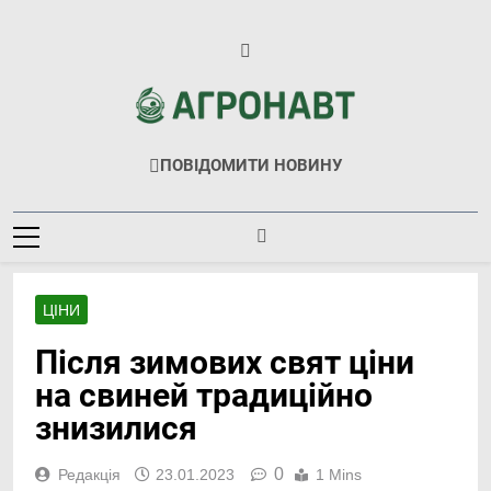
Перейти
до
вмісту
Агронавт
Новини Українського Агробізнесу
ПОВІДОМИТИ НОВИНУ
ЦІНИ
Після зимових свят ціни
на свиней традиційно
знизилися
0
Редакція
23.01.2023
1 Mins