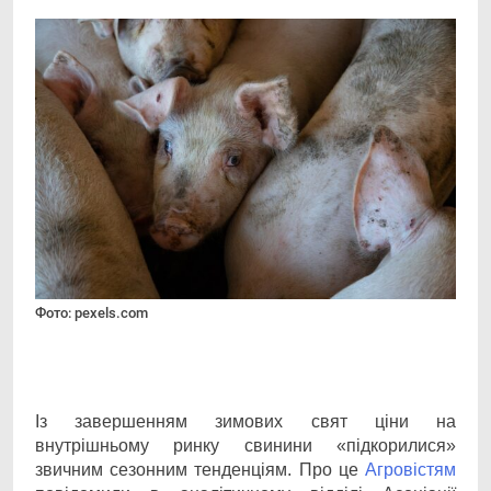
Фото: pexels.com
Facebook
Telegram
Viber
X
Copy
Print
Link
Із завершенням зимових свят ціни на
внутрішньому ринку свинини «підкорилися»
звичним сезонним тенденціям. Про це
Агровістям