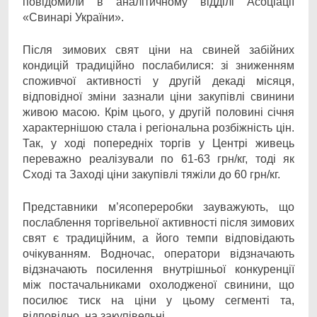
повідомили в аналітичному відділі Асоціації
«Свинарі України».
Після зимових свят ціни на свиней забійних
кондицій традиційно послабилися: зі зниженням
споживчої активності у другій декаді місяця,
відповідної зміни зазнали ціни закупівлі свинини
живою масою. Крім цього, у другій половині січня
характернішою стала і регіональна розбіжність цін.
Так, у ході попередніх торгів у Центрі живець
переважно реалізували по 61-63 грн/кг, тоді як
Сході та Заході ціни закупівлі тяжіли до 60 грн/кг.
Представники м’ясопереробки зауважують, що
послаблення торгівельної активності після зимових
свят є традиційним, а його темпи відповідають
очікуванням. Водночас, оператори відзначають
відзначають посилення внутрішньої конкуренції
між постачальниками охолодженої свинини, що
посилює тиск на ціни у цьому сегменті та,
відповідно, на закупівельні.