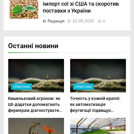
імпорт сої зі США та скоротив
поставки з України
Редакція
10.09.2025
0
Останні новини
ПРАКТИКИ
ПРАКТИКИ
Кишеньковий агроном: як
Точність у кожній краплі:
ШІ-додатки допомагають
як автоматизація
фермерам діагностувати
фертигації підвищує
хвороби рослин миттєво
прибутки малого фермера