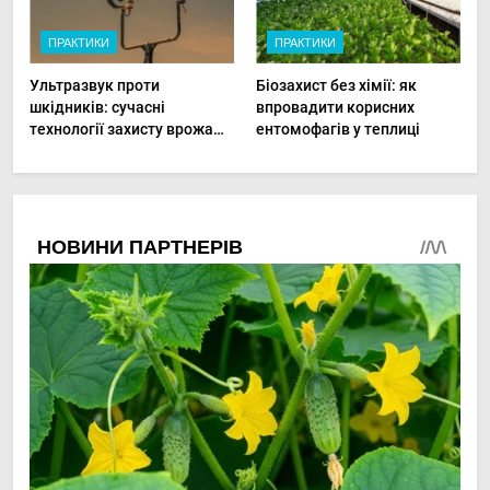
ПРАКТИКИ
ПРАКТИКИ
Ультразвук проти
Біозахист без хімії: як
шкідників: сучасні
впровадити корисних
технології захисту врожаю
ентомофагів у теплиці
в малих господарствах