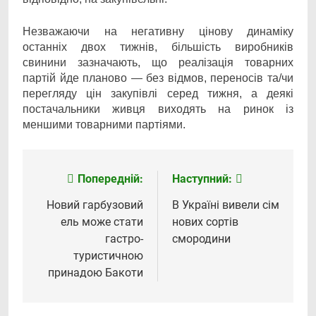
Незважаючи на негативну цінову динаміку
останніх двох тижнів, більшість виробників
свинини зазначають, що реалізація товарних
партій йде планово — без відмов, переносів та/чи
перегляду цін закупівлі серед тижня, а деякі
постачальники живця виходять на ринок із
меншими товарними партіями.
Попередній:
Наступний:
Навігація
записів
Новий гарбузовий
В Україні вивели сім
ель може стати
нових сортів
гастро-
смородини
туристичною
принадою Бакоти