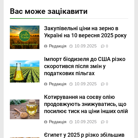
Вас може зацікавити
Закупівельні ціни на зерно в
Україні на 10 вересня 2025 року
Редакція
10.09.2025
0
Імпорт біодизеля до США різко
скоротився після змін у
податкових пільгах
Редакція
10.09.2025
0
Котирування на соєву олію
продовжують знижуватись, що
посилює тиск на ціни інших олій
Редакція
10.09.2025
0
Єгипет у 2025 р різко збільшив