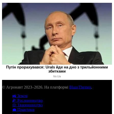
© Агронавт 2023–2026. На платформі
BlazeThemes
.
🚜 Земля
🌽 Рослинництво
🐽 Тваринництво
💼 Практики