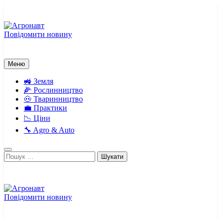
Перейти
до
вмісту
Повідомити новину
Агронавт
Новини українського агробізнесу
Меню
🚜 Земля
🌽 Рослинництво
🐽 Тваринництво
💼 Практики
📉 Ціни
🔧 Agro & Auto
Пошук:
Повідомити новину
Агронавт
Новини українського агробізнесу