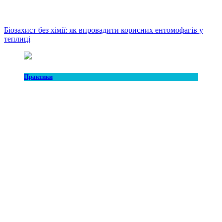
Біозахист без хімії: як впровадити корисних ентомофагів у
теплиці
Практики