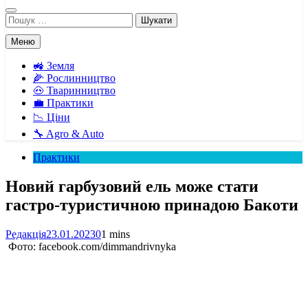
Пошук:
Меню
🚜 Земля
🌽 Рослинництво
🐽 Тваринництво
💼 Практики
📉 Ціни
🔧 Agro & Auto
Практики
Новий гарбузовий ель може стати
гастро-туристичною принадою Бакоти
Редакція
23.01.2023
0
1 mins
Фото: facebook.com/dimmandrivnyka
Facebook
Telegram