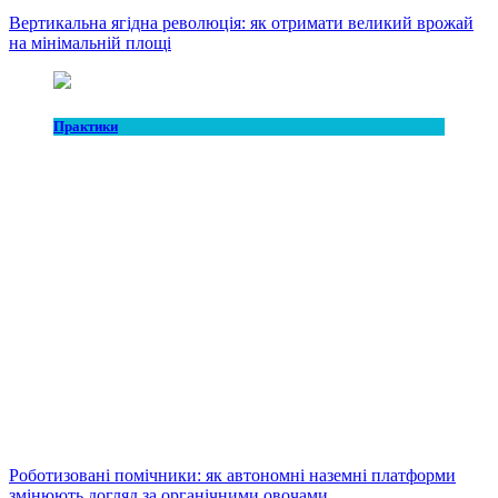
Вертикальна ягідна революція: як отримати великий врожай
на мінімальній площі
Практики
Роботизовані помічники: як автономні наземні платформи
змінюють догляд за органічними овочами