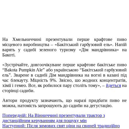
Viber
X
Copy
Link
Print
На Хмельниччині презентували перше крафтове пиво
місцевого виробництва – «Бакітський гарбузовий ель». Напій
варять у садибі зеленого туризму «Дім мандрівника» на
Бакоті.
«Зустрічайте, довгоочікуване перше крафтове бакітське пиво
“Bakota Pumpkin Ale” або українською “Бакітський гарбузовий
ель”. Зварене в садибі Дім мандрівника на вогні в казані під
час блекауту. Міцність 9%. Звісно, шо жодних концентратів,
хімії і гемео. Все, як робилося пару століть тому», –
йдеться
на
сторінці садиби.
Автори продукту зазначають, що наразі придбати пиво не
можна, натомість запрошують до садиби на дегустацію.
Навігація
Попередній:
На Вінниччині презентували трактор з
дистанційним керуванням для пошуку мін
записів
Наступний:
Після зимових свят ціни на свиней традиційно