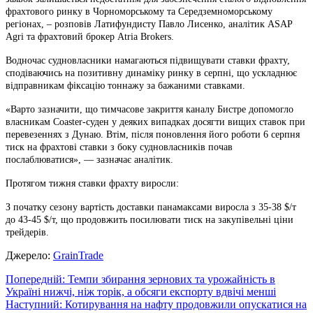
фрахтового ринку в Чорноморському та Середземноморському
регіонах, – розповів Латифундисту Павло Лисенко, аналітик ASAP
Agri та фрахтовий брокер Atria Brokers.
Водночас судновласники намагаються підвищувати ставки фрахту,
сподіваючись на позитивну динаміку ринку в серпні, що ускладнює
відправникам фіксацію тоннажу за бажаними ставками.
«Варто зазначити, що тимчасове закриття каналу Бистре допомогло
власникам Coaster-суден у деяких випадках досягти вищих ставок при
перевезеннях з Дунаю. Втім, після поновлення його роботи 6 серпня
тиск на фрахтові ставки з боку судновласників почав
послаблюватися», — зазначає аналітик.
Протягом тижня ставки фрахту виросли:
З початку сезону вартість доставки панамаксами виросла з 35-38 $/т
до 43-45 $/т, що продовжить посилювати тиск на закупівельні ціни
трейдерів.
Джерело:
GrainTrade
Навігація
Попередній:
Темпи збирання зернових та урожайність в
Україні нижчі, ніж торік, а обсяги експорту вдвічі менші
записів
Наступний:
Котирування на нафту продовжили опускатися на