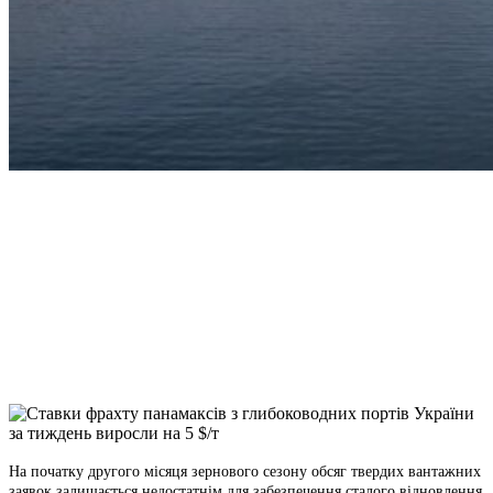
Facebook
Telegram
Viber
X
Copy
Link
Print
На початку другого місяця зернового сезону обсяг твердих вантажних
заявок залишається
недостатнім для забезпечення сталого відновлення