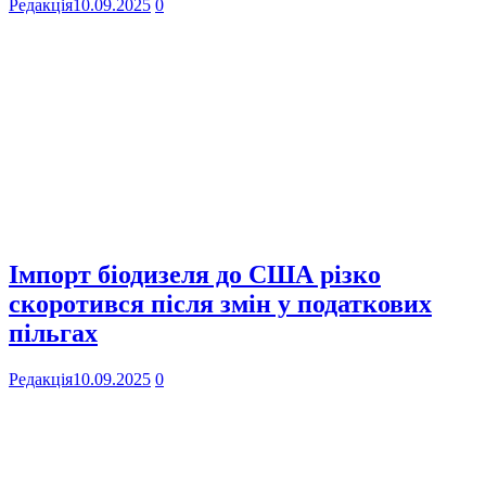
Редакція
10.09.2025
0
Імпорт біодизеля до США різко
скоротився після змін у податкових
пільгах
Редакція
10.09.2025
0