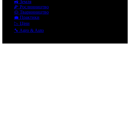
🚜 Земля
🌽 Рослинництво
🐽 Тваринництво
💼 Практики
📉 Ціни
🔧 Agro & Auto