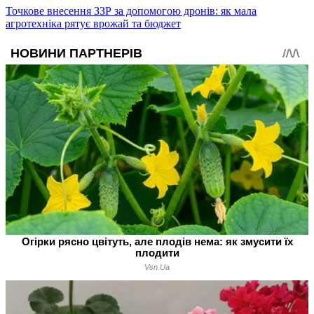
Точкове внесення ЗЗР за допомогою дронів: як мала
агротехніка рятує врожай та бюджет