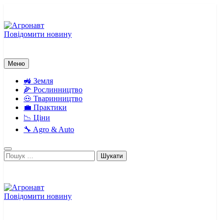
Перейти
до
вмісту
Повідомити новину
Агронавт
Новини українського агробізнесу
Меню
🚜 Земля
🌽 Рослинництво
🐽 Тваринництво
💼 Практики
📉 Ціни
🔧 Agro & Auto
Пошук:
Повідомити новину
Агронавт
Новини українського агробізнесу