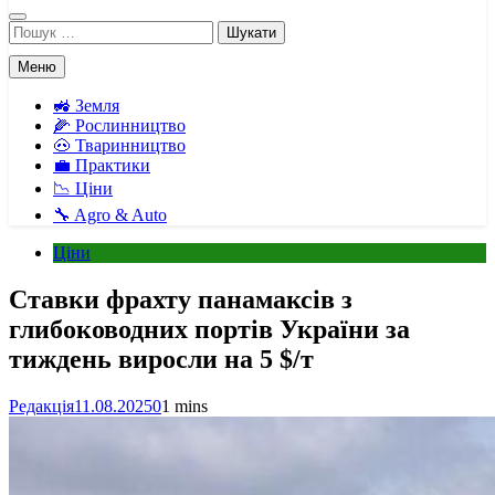
Пошук:
Меню
🚜 Земля
🌽 Рослинництво
🐽 Тваринництво
💼 Практики
📉 Ціни
🔧 Agro & Auto
Ціни
Ставки фрахту панамаксів з
глибоководних портів України за
тиждень виросли на 5 $/т
Редакція
11.08.2025
0
1 mins