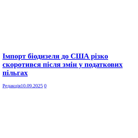
Імпорт біодизеля до США різко
скоротився після змін у податкових
пільгах
Редакція
10.09.2025
0