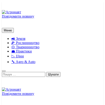
Перейти
до
вмісту
Повідомити новину
Агронавт
Новини українського агробізнесу
Меню
🚜 Земля
🌽 Рослинництво
🐽 Тваринництво
💼 Практики
📉 Ціни
🔧 Agro & Auto
Пошук:
Повідомити новину
Агронавт
Новини українського агробізнесу