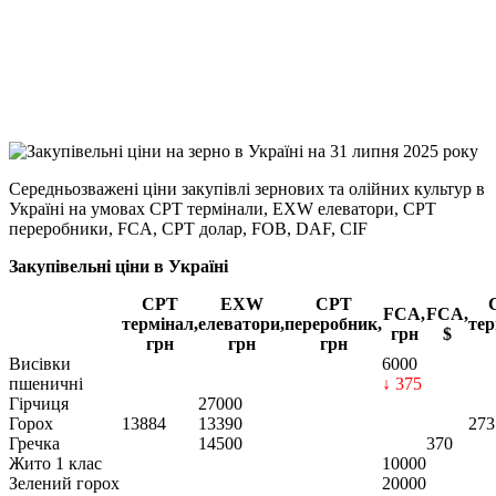
Viber
X
Copy
Link
Print
Середньозважені ціни закупівлі зернових та олійних культур в
Україні на умовах CPT
термінали, EXW елеватори, CPT
переробники, FCA, CPT долар, FOB, DAF, CIF
Закупівельні ціни в Україні
CPT
EXW
CPT
FCA,
FCA,
термінал,
елеватори,
переробник,
тер
грн
$
грн
грн
грн
Висівки
6000
пшеничні
↓ 375
Гірчиця
27000
Горох
13884
13390
273
Гречка
14500
370
Жито 1 клас
10000
Зелений горох
20000