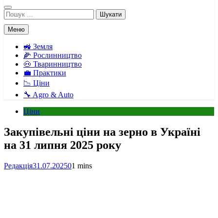
Пошук:
Меню
🚜 Земля
🌽 Рослинництво
🐽 Тваринництво
💼 Практики
📉 Ціни
🔧 Agro & Auto
Ціни
Закупівельні ціни на зерно в Україні
на 31 липня 2025 року
Редакція
31.07.2025
0
1 mins
Facebook
Telegram