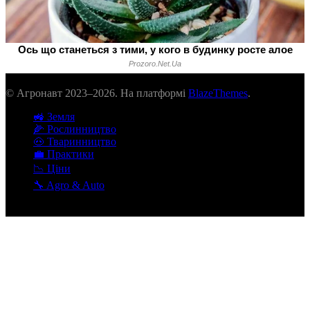
© Агронавт 2023–2026. На платформі
BlazeThemes
.
🚜 Земля
🌽 Рослинництво
🐽 Тваринництво
💼 Практики
📉 Ціни
🔧 Agro & Auto