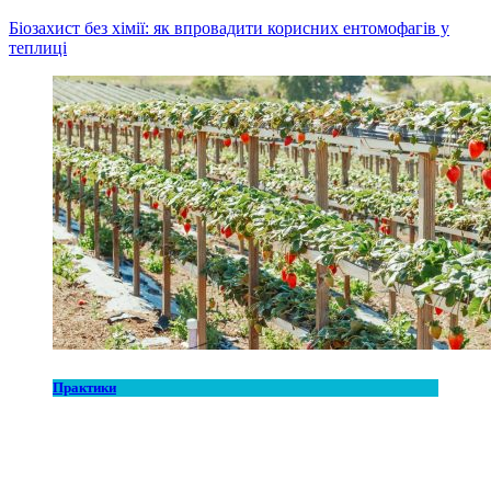
Біозахист без хімії: як впровадити корисних ентомофагів у
теплиці
Практики