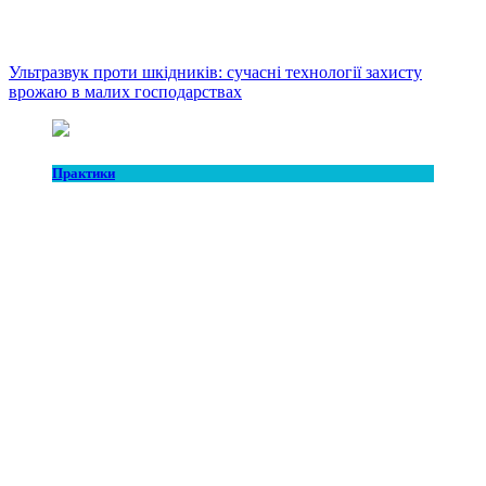
Ультразвук проти шкідників: сучасні технології захисту
врожаю в малих господарствах
Практики