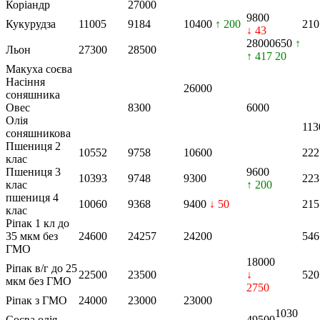
Коріандр
27000
9800
Кукурудза
11005
9184
10400
↑ 200
210
↓ 43
28000
650
↑
Льон
27300
28500
↑ 417
20
Макуха соєва
Насіння
26000
соняшника
Овес
8300
6000
Олія
113
соняшникова
Пшениця 2
10552
9758
10600
222
клас
Пшениця 3
9600
10393
9748
9300
223
клас
↑ 200
пшениця 4
10060
9368
9400
↓ 50
215
клас
Ріпак 1 кл до
35 мкм без
24600
24257
24200
546
ГМО
18000
Ріпак в/г до 25
22500
23500
↓
520
мкм без ГМО
2750
Ріпак з ГМО
24000
23000
23000
1030
Соєва олія
49500