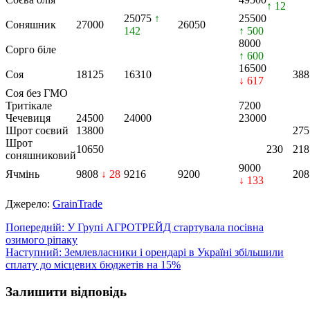
↑ 12
25075
↑
25500
Соняшник
27000
26050
142
↑ 500
8000
Сорго біле
↑ 600
16500
Соя
18125
16310
388
↓ 617
Соя без ГМО
Тритікале
7200
Чечевиця
24500
24000
23000
Шрот соєвий
13800
275
Шрот
10650
230
218
соняшниковий
9000
Ячмінь
9808
↓ 28
9216
9200
208
↓ 133
Джерело:
GrainTrade
Навігація
Попередній:
У Групі АГРОТРЕЙД стартувала посівна
озимого ріпаку
записів
Наступний:
Землевласники і орендарі в Україні збільшили
сплату до місцевих бюджетів на 15%
Залишити відповідь