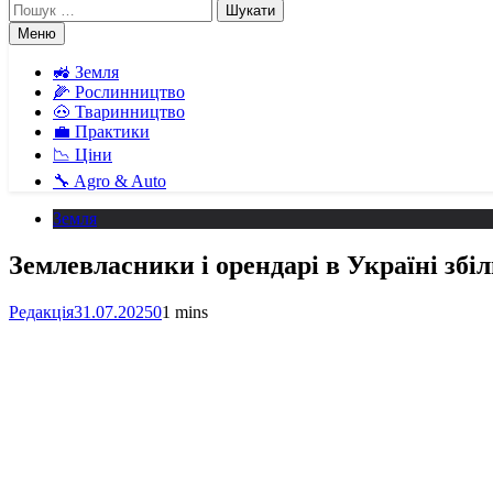
Пошук:
Меню
🚜 Земля
🌽 Рослинництво
🐽 Тваринництво
💼 Практики
📉 Ціни
🔧 Agro & Auto
Земля
Землевласники і орендарі в Україні зб
Редакція
31.07.2025
0
1 mins
Facebook
Telegram
Viber