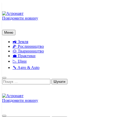
Перейти
до
вмісту
Повідомити новину
Агронавт
Новини українського агробізнесу
Меню
🚜 Земля
🌽 Рослинництво
🐽 Тваринництво
💼 Практики
📉 Ціни
🔧 Agro & Auto
Пошук:
Повідомити новину
Агронавт
Новини українського агробізнесу