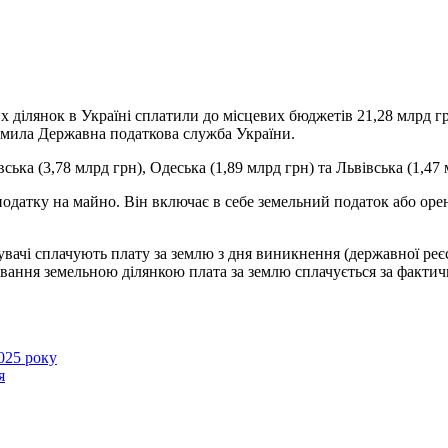
х ділянок в Україні сплатили до
місцевих бюджетів 21,28 млрд гр
домила Державна податкова служба України.
ська (3,78 млрд грн), Одеська (1,89 млрд грн) та Львівська (1,47 м
податку на майно. Він включає в себе земельний податок або орен
увачі сплачують плату за землю з дня виникнення (державної реє
вання земельною ділянкою плата за землю сплачується за фактичн
2025 року
я