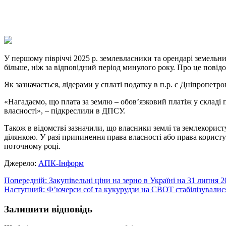
X
Copy
Link
Print
У першому півріччі 2025 р. землевласники та орендарі земельни
більше, ніж за відповідний період минулого року. Про це пові
Як зазначається, лідерами у сплаті податку в п.р. є Дніпропетров
«Нагадаємо, що плата за землю – обов’язковий платіж у складі 
власності», – підкреслили в ДПСУ.
Також в відомстві зазначили, що власники землі та землекорист
ділянкою. У разі припинення права власності або права користу
поточному році.
Джерело:
АПК-Інформ
Навігація
Попередній:
Закупівельні ціни на зерно в Україні на 31 липня 
Наступний:
Ф’ючерси сої та кукурудзи на СВОТ стабілізувалис
записів
Залишити відповідь