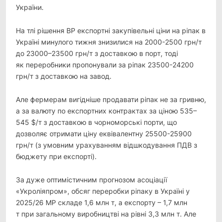
України.
На тлі рішення ВР експортні закупівельні ціни на ріпак в
Україні минулого тижня знизилися на 2000-2500 грн/т
до 23000–23500 грн/т з доставкою в порт, тоді
як переробники пропонували за ріпак 23500-24200
грн/т з доставкою на завод.
Але фермерам вигідніше продавати ріпак не за гривню,
а за валюту по експортних контрактах за ціною 535–
545 $/т з доставкою в чорноморські порти, що
дозволяє отримати ціну еквівалентну 25500-25900
грн/т (з умовним урахуванням відшкодування ПДВ з
бюджету при експорті).
За дуже оптимістичним прогнозом асоціації
«Укроліяпром», обсяг переробки ріпаку в Україні у
2025/26 МР складе 1,6 млн т, а експорту – 1,7 млн
т при загальному виробництві на рівні 3,3 млн т. Але