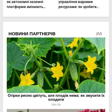
як автономні наземні
управління водними
платформи змінюють
ресурсами: як зробити
догляд за органічними
мале господарство стійким
овочами
до посухи