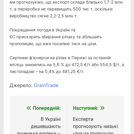
ми прогнозуємо, що експорт складе близько 1,7-2 млн
т, а переробка не перевищить 500 тис т, оскільки
виробництво сягне 2,2-2,5 млн т.
Покращення погоди в Україні та
ЄС прискорить збирання ріпаку та збільшить
пропозицію, що вже посилює тиск на ціни.
Серпневі ф’ючерси на ріпак в Парижі за останній
місяць знизились на 5,6 % до 472,5 €/т або 554,5 $/т, а
листопадові – на 5,4% до 481,25 €/т.
Джерело:
GrainTrade
Попередній:
Наступний:
Навігація
записів
В Україні
Експерти
дешевшають
прогнозують низькі
пшеничні висівки –
ціни на продукцію