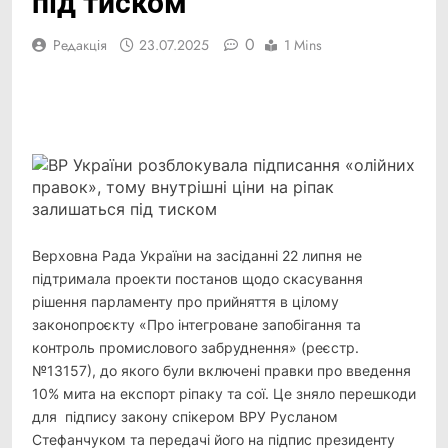
під тиском
0
Редакція
23.07.2025
1 Mins
Facebook
Telegram
Viber
X
Copy
Print
Link
Верховна Рада України на засіданні 22 липня не
підтримала проекти постанов щодо скасування
рішення парламенту про прийняття в цілому
законопроєкту «Про інтегроване запобігання та
контроль промислового забруднення» (реєстр.
№13157), до якого були включені правки про введення
10% мита на експорт ріпаку та сої. Це зняло перешкоди
для підпису закону спікером ВРУ Русланом
Стефанчуком та передачі його на підпис президенту