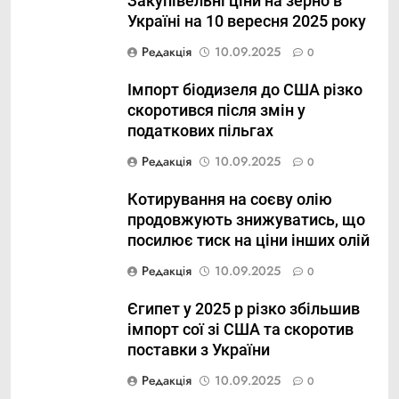
Закупівельні ціни на зерно в
Україні на 10 вересня 2025 року
Редакція
10.09.2025
0
Імпорт біодизеля до США різко
скоротився після змін у
податкових пільгах
Редакція
10.09.2025
0
Котирування на соєву олію
продовжують знижуватись, що
посилює тиск на ціни інших олій
Редакція
10.09.2025
0
Єгипет у 2025 р різко збільшив
імпорт сої зі США та скоротив
поставки з України
Редакція
10.09.2025
0