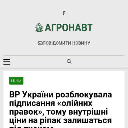
Перейти
до
вмісту
Агронавт
Новини Українського Агробізнесу
ПОВІДОМИТИ НОВИНУ
ЦІНИ
ВР України розблокувала
підписання «олійних
правок», тому внутрішні
ціни на ріпак залишаться