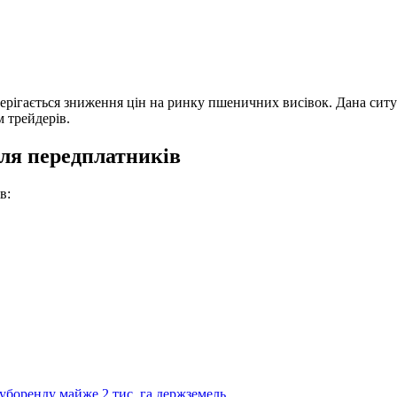
ерігається зниження цін на
ринку пшеничних висівок. Дана ситу
 трейдерів.
для передплатників
в:
уборенду майже 2 тис. га держземель