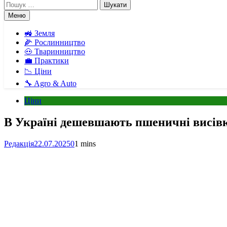
Пошук:
Меню
🚜 Земля
🌽 Рослинництво
🐽 Тваринництво
💼 Практики
📉 Ціни
🔧 Agro & Auto
Ціни
В Україні дешевшають пшеничні висів
Редакція
22.07.2025
0
1 mins
Facebook
Telegram
Viber