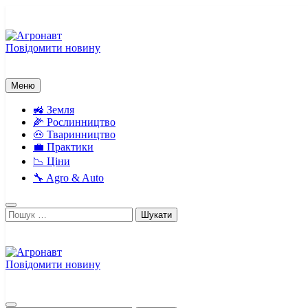
Перейти
до
вмісту
Повідомити новину
Агронавт
Новини українського агробізнесу
Меню
🚜 Земля
🌽 Рослинництво
🐽 Тваринництво
💼 Практики
📉 Ціни
🔧 Agro & Auto
Пошук:
Повідомити новину
Агронавт
Новини українського агробізнесу