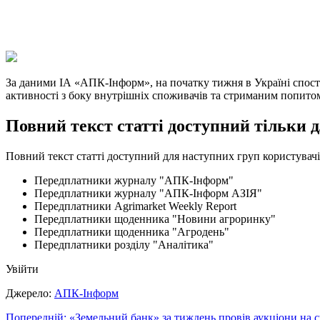
X
Copy
Link
Print
За даними ІА «АПК-Інформ», на початку тижня в Україні спост
активності з боку внутрішніх споживачів та стриманим попитом
Повний текст статті доступний тільки 
Повний текст статті доступний для наступних груп користувачі
Передплатники журналу "АПК-Інформ"
Передплатники журналу "АПК-Інформ АЗІЯ"
Передплатники Agrimarket Weekly Report
Передплатники щоденника "Новини агроринку"
Передплатники щоденника "Агродень"
Передплатники розділу "Аналітика"
Увійти
Джерело:
АПК-Інформ
Навігація
Попередній:
«Земельний банк» за тиждень провів аукціони на с