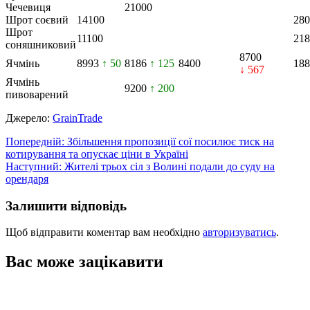
Чечевиця
21000
Шрот соєвий
14100
280
Шрот
11100
218
соняшниковий
8700
Ячмінь
8993
↑ 50
8186
↑ 125
8400
188
↓ 567
Ячмінь
9200
↑ 200
пивоварений
Джерело:
GrainTrade
Навігація
Попередній:
Збільшення пропозиції сої посилює тиск на
котирування та опускає ціни в Україні
записів
Наступний:
Жителі трьох сіл з Волині подали до суду на
орендаря
Залишити відповідь
Щоб відправити коментар вам необхідно
авторизуватись
.
Вас може зацікавити