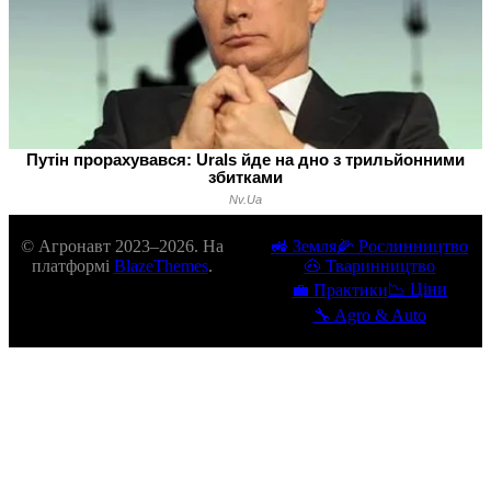
© Агронавт 2023–2026. На
🚜 Земля
🌽 Рослинництво
платформі
BlazeThemes
.
🐽 Тваринництво
📉 Ціни
💼 Практики
🔧 Agro & Auto