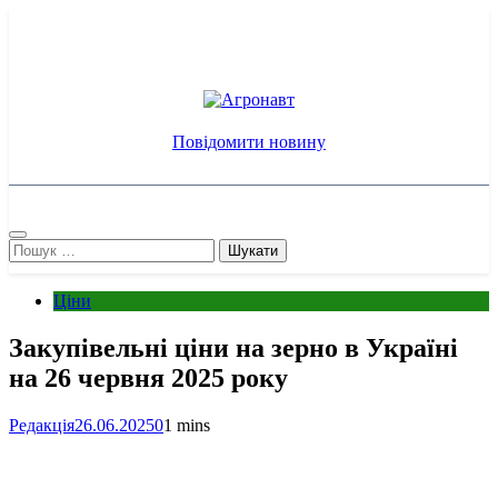
Перейти
до
вмісту
Агронавт
Новини українського агробізнесу
Повідомити новину
Пошук:
Ціни
Закупівельні ціни на зерно в Україні
на 26 червня 2025 року
Редакція
26.06.2025
0
1 mins