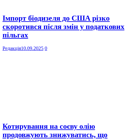
Імпорт біодизеля до США різко
скоротився після змін у податкових
пільгах
Редакція
10.09.2025
0
Котирування на соєву олію
продовжують знижуватись, що