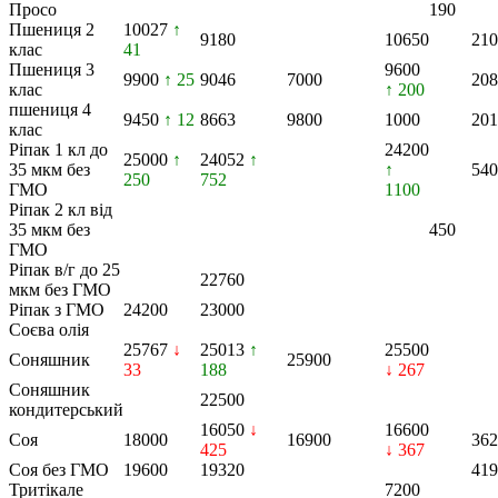
Просо
190
Пшениця 2
10027
↑
9180
10650
210
клас
41
Пшениця 3
9600
9900
↑ 25
9046
7000
208
клас
↑ 200
пшениця 4
9450
↑ 12
8663
9800
1000
201
клас
Ріпак 1 кл до
24200
25000
↑
24052
↑
35 мкм без
↑
540
250
752
ГМО
1100
Ріпак 2 кл від
35 мкм без
450
ГМО
Ріпак в/г до 25
22760
мкм без ГМО
Ріпак з ГМО
24200
23000
Соєва олія
25767
↓
25013
↑
25500
Соняшник
25900
33
188
↓ 267
Соняшник
22500
кондитерський
16050
↓
16600
Соя
18000
16900
362
425
↓ 367
Соя без ГМО
19600
19320
419
Тритікале
7200