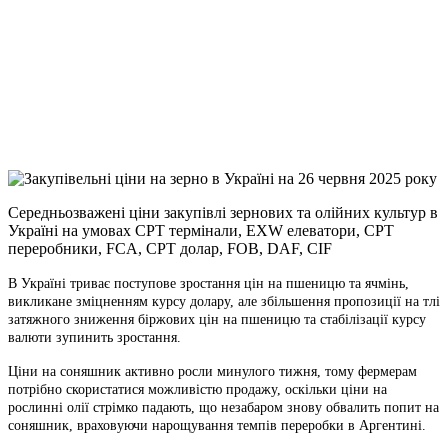
Facebook
Telegram
Viber
X
Copy
Link
Print
Середньозважені ціни закупівлі зернових та олійних культур в
Україні на умовах CPT
термінали, EXW елеватори, CPT
переробники, FCA, CPT долар, FOB, DAF, CIF
В Україні триває поступове зростання цін на пшеницю та ячмінь,
викликане зміцненням курсу долару, але збільшення пропозиції на тлі
затяжного зниження біржових цін на пшеницю та стабілізації курсу
валюти зупинить зростання.
Ціни на соняшник активно росли минулого тижня, тому фермерам
потрібно скористатися можливістю продажу, оскільки ціни на
рослинні олії стрімко падають, що незабаром знову обвалить попит на
соняшник, враховуючи нарощування темпів переробки в Аргентині.