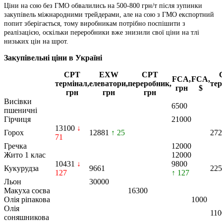
Ціни на сою без ГМО обвалились на 500-800 грн/т після зупинки
закупівель міжнародними трейдерами, але на сою з ГМО експортний
попит зберігається, тому виробникам потрібно поспішити з
реалізацією, оскільки переробники вже знизили свої ціни на тлі
низьких цін на шрот.
Закупівельні ціни в Україні
CPT
EXW
CPT
FCA,
FCA,
термінал,
елеватори,
переробник,
тер
грн
$
грн
грн
грн
Висівки
6500
пшеничні
Гірчиця
21000
13100
↓
Горох
12881
↑ 25
272
71
Гречка
12000
Жито 1 клас
12000
10431
↓
9800
Кукурудза
9661
225
127
↑ 127
Льон
30000
Макуха соєва
16300
Олія ріпакова
1000
Олія
110
соняшникова