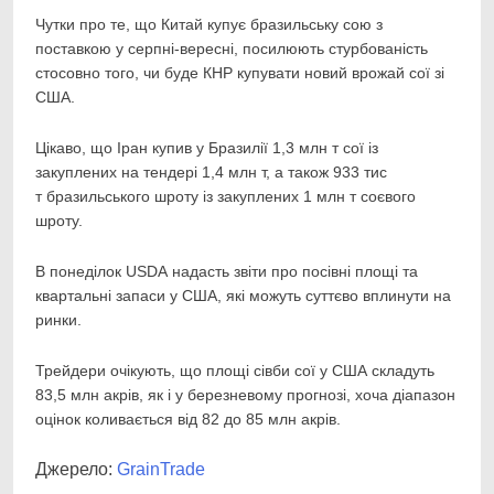
Чутки про те, що Китай купує бразильську сою з
поставкою у серпні-вересні, посилюють стурбованість
стосовно того, чи буде КНР купувати новий врожай сої зі
США.
Цікаво, що Іран купив у Бразилії 1,3 млн т сої із
закуплених на тендері 1,4 млн т, а також 933 тис
т бразильського шроту із закуплених 1 млн т соєвого
шроту.
В понеділок USDA надасть звіти про посівні площі та
квартальні запаси у США, які можуть суттєво вплинути на
ринки.
Трейдери очікують, що площі сівби сої у США складуть
83,5 млн акрів, як і у березневому прогнозі, хоча діапазон
оцінок коливається від 82 до 85 млн акрів.
Джерело:
GrainTrade