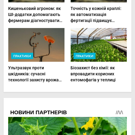
Кишеньковий агроном: як
Точність у кожній краплі:
ШІ-додатки допомагають
як автоматизація
фермерам діагностувати
фертигації підвищує
хвороби рослин миттєво
прибутки малого фермера
ПРАКТИКИ
ПРАКТИКИ
Ультразвук проти
Біозахист без хімії: як
шкідників: сучасні
впровадити корисних
технології захисту врожаю
ентомофагів у теплиці
в малих господарствах