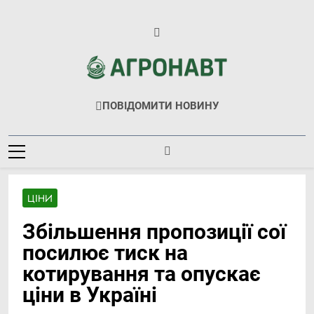
Перейти
до
вмісту
Агронавт
Новини Українського Агробізнесу
ПОВІДОМИТИ НОВИНУ
ЦІНИ
Збільшення пропозиції сої
посилює тиск на
котирування та опускає
ціни в Україні