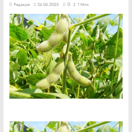
0
Редакція
26.06.2025
1 Mins
Facebook
Telegram
Viber
X
Copy
Print
Link