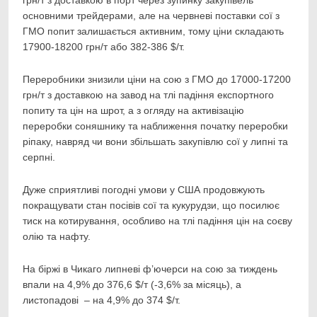
грн/т з доставкою в порт через зупинку закупівель
основними трейдерами, але на червневі поставки сої з
ГМО попит залишається активним, тому ціни складають
17900-18200 грн/т або 382-386 $/т.
Переробники знизили ціни на сою з ГМО до 17000-17200
грн/т з доставкою на завод на тлі падіння експортного
попиту та цін на шрот, а з огляду на активізацію
переробки соняшнику та наближення початку переробки
ріпаку, навряд чи вони збільшать закупівлю сої у липні та
серпні.
Дуже сприятливі погодні умови у США продовжують
покращувати стан посівів сої та кукурудзи, що посилює
тиск на котирування, особливо на тлі падіння цін на соєву
олію та нафту.
На біржі в Чикаго липневі ф’ючерси на сою за тиждень
впали на 4,9% до 376,6 $/т (-3,6% за місяць), а
листопадові – на 4,9% до 374 $/т.