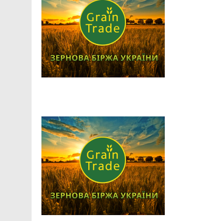
Facebook
Telegram
Viber
X
Copy
Print
Link