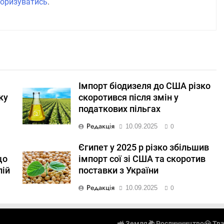
оризуватись
.
Імпорт біодизеля до США різко
ку
скоротився після змін у
податкових пільгах
Редакція
10.09.2025
0
Єгипет у 2025 р різко збільшив
що
імпорт сої зі США та скоротив
лій
поставки з України
Редакція
10.09.2025
0
🚜 Земля
🌽 Рослинництво
🐽 Тв