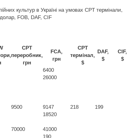
лійних культур в Україні на умовах CPT
термінали,
долар, FOB, DAF, CIF
W
CPT
CPT
FCA,
DAF,
CIF,
ори,
переробник,
термінал,
грн
$
$
н
грн
$
6400
26000
9500
9147
218
199
18520
70000
41000
190