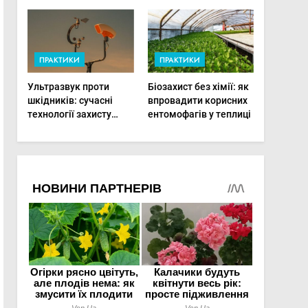
фермерам
фертигації підвищує
діагностувати хвороби
прибутки малого
рослин миттєво
фермера
ПРАКТИКИ
ПРАКТИКИ
Ультразвук проти
Біозахист без хімії: як
шкідників: сучасні
впровадити корисних
технології захисту
ентомофагів у теплиці
врожаю в малих
господарствах