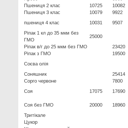
Пшениця 2 клас
10725
10082
Пшениця 3 клас
10079
9922
пшениця 4 клас
10031
9507
Ріпак 1 кл до 35 мкм без
25000
ГМО
Ріпак в/г до 25 мкм без ГМО
23420
Ріпак з ГМО
19500
Соєва олія
Соняшник
25414
Сорго червоне
7800
Соя
17075
17690
Соя без ГМО
20000
18960
Тритікале
Цукор