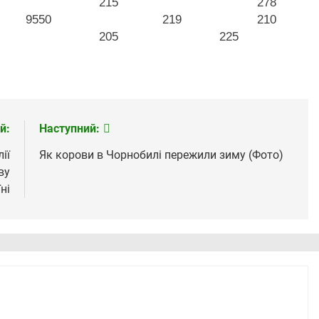
215
278
9550
219
210
205
225
й:
Наступний:
ії
Як корови в Чорнобилі пережили зиму (Фото)
ву
ні