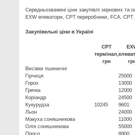
Середньозважені ціни закупівлі зернових та о
EXW елеватори, CPT переробники, FCA, CPT 
Закупівельні ціни в Україні
CPT
EX
термінал,
елеват
грн
гр
Висівки пшеничні
Гірчиця
25000
Горох
13000
Гречка
12000
Коріандр
24500
Кукурудза
10245
9601
Льон
24000
Макуха соняшникова
11000
Олія соняшникова
55000
Просо
8900