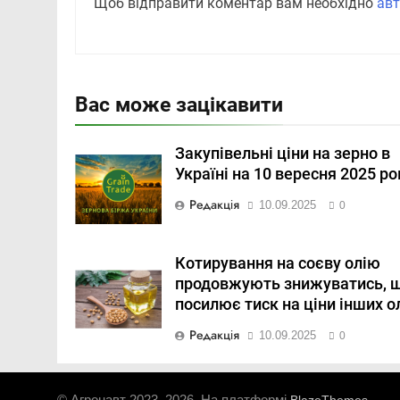
Щоб відправити коментар вам необхідно
авт
Вас може зацікавити
Закупівельні ціни на зерно в
Україні на 10 вересня 2025 ро
Редакція
10.09.2025
0
Котирування на соєву олію
продовжують знижуватись, 
посилює тиск на ціни інших о
Редакція
10.09.2025
0
© Агронавт 2023–2026. На платформі
.
BlazeThemes