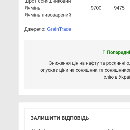
Шрот соняшниковий
Ячмінь
9700
9475
Ячмінь пивоварений
Джерело:
GrainTrade
Попередні
Навігація
записів
Зниження цін на нафту та рослинні ол
опускає ціни на соняшник та соняшнико
олію в Украї
ЗАЛИШИТИ ВІДПОВІДЬ