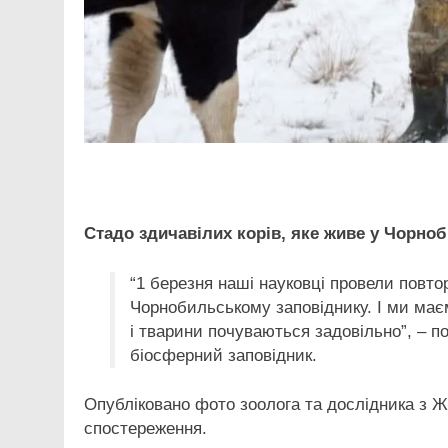
Facebook
Telegram
Viber
X
Copy
Print
Link
Стадо здичавілих корів, яке живе у Чорноб
“1 березня
наші науковці провели повтор
Чорнобильському заповіднику. І ми має
і тварини почуваються задовільно”, – 
біосферний заповідник.
Опубліковано фото зоолога та дослідника з 
спостереження.