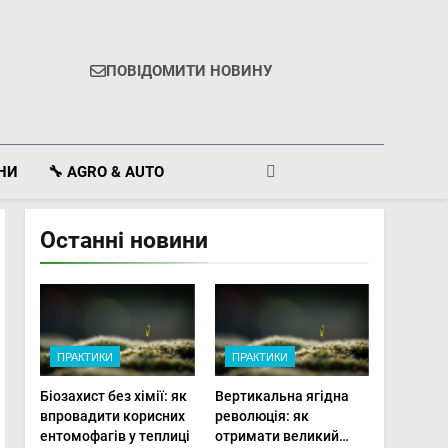
ПОВІДОМИТИ НОВИНУ
ІНИ
🔧 AGRO & AUTO
Останні новини
ПРАКТИКИ
ПРАКТИКИ
Біозахист без хімії: як
Вертикальна ягідна
впровадити корисних
революція: як
ентомофагів у теплиці
отримати великий