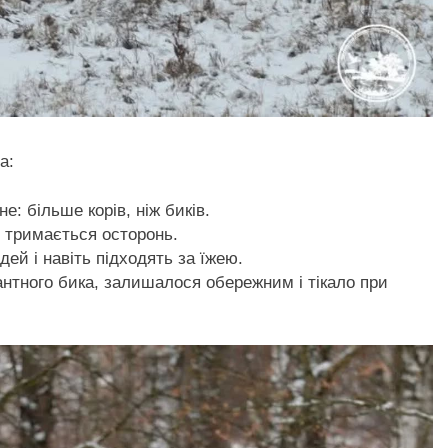
а:
: більше корів, ніж биків.
 тримається осторонь.
ей і навіть підходять за їжею.
антного бика, залишалося обережним і тікало при