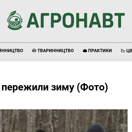
Агронавт
Новини Українського Агробізнесу
ЛИННИЦТВО
🐽 ТВАРИННИЦТВО
💼 ПРАКТИКИ
📉 Ц
і пережили зиму (Фото)