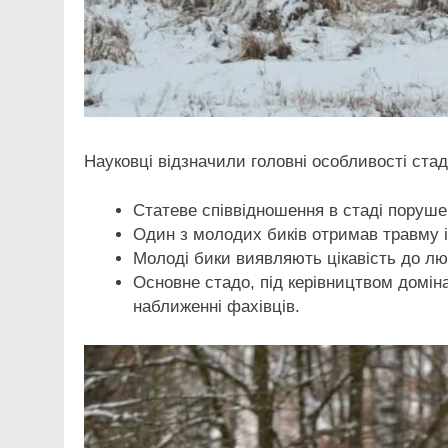
Науковці відзначили головні особливості стад
Статеве співвідношення в стаді порушене
Один з молодих биків отримав травму і
Молоді бики виявляють цікавість до люд
Основне стадо, під керівництвом домін
наближенні фахівців.