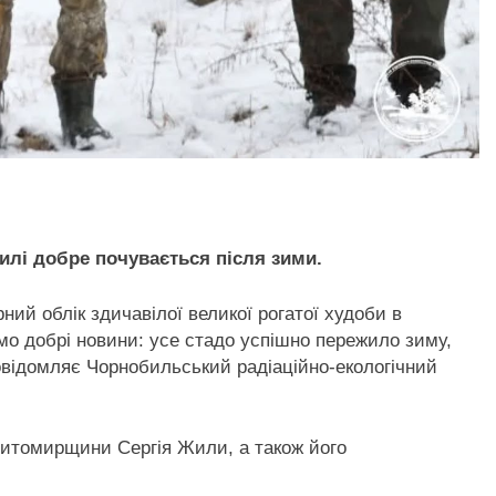
илі добре почувається після зими.
ний облік здичавілої великої рогатої худоби в
мо добрі новини: усе стадо успішно пережило зиму,
повідомляє Чорнобильський радіаційно-екологічний
Житомирщини Сергія Жили, а також його