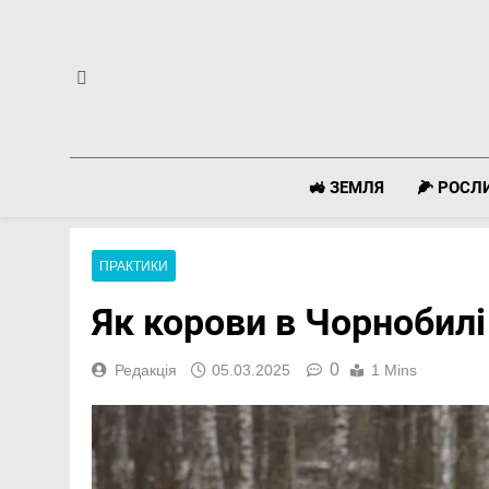
Перейти
до
вмісту
🚜 ЗЕМЛЯ
🌽 РОС
ПРАКТИКИ
Як корови в Чорнобил
0
Редакція
05.03.2025
1 Mins