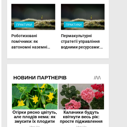
врожай на
мінімальній площі
ПРАКТИКИ
ПРАКТИКИ
Роботизовані
Пермакультурні
помічники: як
стратегії управління
автономні наземні
водними ресурсами:
платформи змінюють
як зробити мале
догляд за органічними
господарство стійким
овочами
до посухи