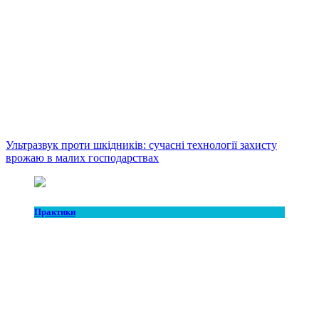
Ультразвук проти шкідників: сучасні технології захисту
врожаю в малих господарствах
Практики