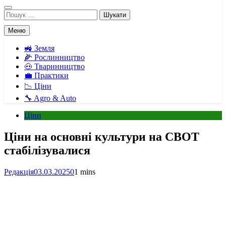
Пошук:
Меню
🚜 Земля
🌽 Рослинництво
🐽 Тваринництво
💼 Практики
📉 Ціни
🔧 Agro & Auto
Ціни
Ціни на основні культури на CBOT
стабілізувалися
Редакція
03.03.2025
0
1 mins
Facebook
Telegram