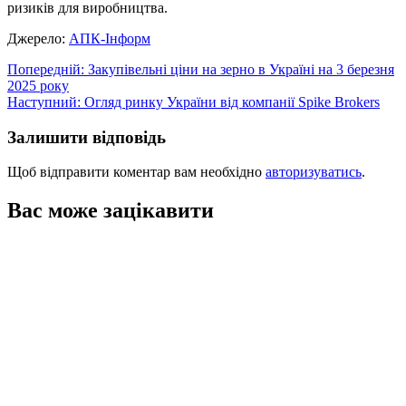
ризиків для виробництва.
Джерело:
АПК-Інформ
Навігація
Попередній:
Закупівельні ціни на зерно в Україні на 3 березня
2025 року
записів
Наступний:
Огляд ринку України від компанії Spike Brokers
Залишити відповідь
Щоб відправити коментар вам необхідно
авторизуватись
.
Вас може зацікавити