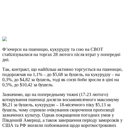
Viber
X
Copy
Link
Print
Ф’ючерси на пшеницю, кукурудзу та сою на CBOT
стабілізувалися на торгах 28 лютого після втрат у
попередні
дні.
Так, контракт, що найбільш активно торгується на пшеницю,
подорожчав на 1,1% – до $5,68 за бушель, на кукурудзу – на
0,3%, до $4,82 за бушель, тоді як соєві боби зросли в ціні на
0,5%, до $10,42 за бушель.
Зазначимо, що на попередньому тижні (17-23 лютого)
котирування пшениці досягли восьмимісячного максимуму
$6,21 за бушель, кукурудзи – 18-місячного піку $5,13 за
бушель, чому сприяли очікування скорочення пропозиції
зазначених культур. Однак покращення погодних умов у
Південній Америці, а також завершення періоду заморозків у
США та РФ знизили побоювання щодо короткострокових