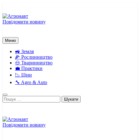
Перейти
до
вмісту
Повідомити новину
Агронавт
Новини українського агробізнесу
Меню
🚜 Земля
🌽 Рослинництво
🐽 Тваринництво
💼 Практики
📉 Ціни
🔧 Agro & Auto
Пошук:
Повідомити новину
Агронавт
Новини українського агробізнесу