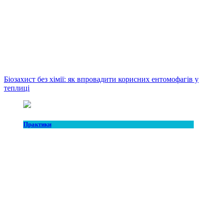
Біозахист без хімії: як впровадити корисних ентомофагів у
теплиці
Практики