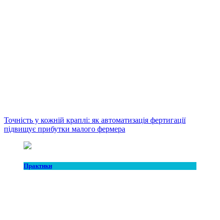
Точність у кожній краплі: як автоматизація фертигації
підвищує прибутки малого фермера
Практики