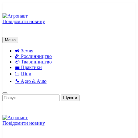
Перейти
до
вмісту
Повідомити новину
Агронавт
Новини українського агробізнесу
Меню
🚜 Земля
🌽 Рослинництво
🐽 Тваринництво
💼 Практики
📉 Ціни
🔧 Agro & Auto
Пошук:
Повідомити новину
Агронавт
Новини українського агробізнесу