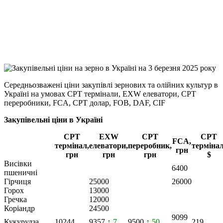
Viber
X
Copy
Link
Print
Середньозважені ціни закупівлі зернових та олійних культур в
Україні на умовах CPT
термінали, EXW елеватори, CPT
переробники, FCA, CPT долар, FOB, DAF, CIF
Закупівельні ціни в Україні
CPT
EXW
CPT
CPT
FCA,
термінал,
елеватори,
переробник,
термінал
грн
грн
грн
грн
$
Висівки
6400
пшеничні
Гірчиця
25000
26000
Горох
13000
Гречка
12000
Коріандр
24500
9099
Кукурудза
10244
9357
↑ 7
9500
↑ 50
219