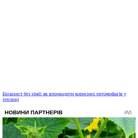
Біозахист без хімії: як впровадити корисних ентомофагів у
теплиці