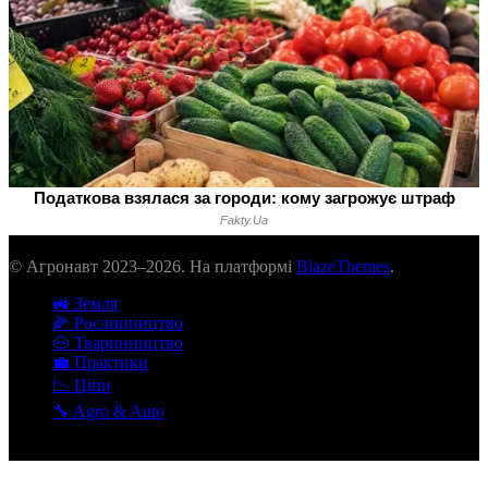
© Агронавт 2023–2026. На платформі
BlazeThemes
.
🚜 Земля
🌽 Рослинництво
🐽 Тваринництво
💼 Практики
📉 Ціни
🔧 Agro & Auto