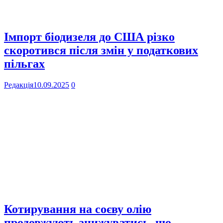
Імпорт біодизеля до США різко
скоротився після змін у податкових
пільгах
Редакція
10.09.2025
0
Котирування на соєву олію
продовжують знижуватись, що