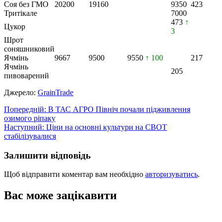
Соя без ГМО
20200
19160
9350
423
Тритікале
7000
473
↑
Цукор
3
Шрот
соняшниковий
Ячмінь
9667
9500
9550
↑ 100
217
Ячмінь
205
пивоварений
Джерело:
GrainTrade
Навігація
Попередній:
В ТАС АГРО Північ почали підживлення
озимого ріпаку
записів
Наступний:
Ціни на основні культури на CBOT
стабілізувалися
Залишити відповідь
Щоб відправити коментар вам необхідно
авторизуватись
.
Вас може зацікавити