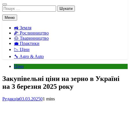
Пошук:
Меню
🚜 Земля
🌽 Рослинництво
🐽 Тваринництво
💼 Практики
📉 Ціни
🔧 Agro & Auto
Ціни
Закупівельні ціни на зерно в Україні
на 3 березня 2025 року
Редакція
03.03.2025
0
1 mins
Facebook
Telegram