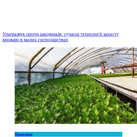
Ультразвук проти шкідників: сучасні технології захисту
врожаю в малих господарствах
Практики