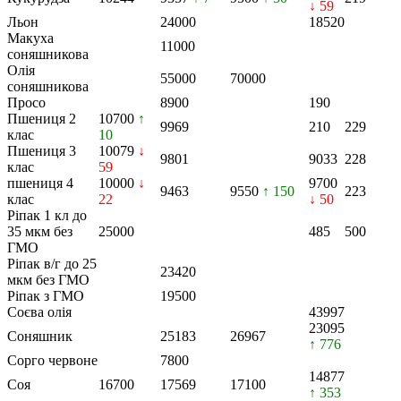
↓ 59
Льон
24000
18520
Макуха
11000
соняшникова
Олія
55000
70000
соняшникова
Просо
8900
190
Пшениця 2
10700
↑
9969
210
229
клас
10
Пшениця 3
10079
↓
9801
9033
228
клас
59
пшениця 4
10000
↓
9700
9463
9550
↑ 150
223
клас
22
↓ 50
Ріпак 1 кл до
35 мкм без
25000
485
500
ГМО
Ріпак в/г до 25
23420
мкм без ГМО
Ріпак з ГМО
19500
Соєва олія
43997
23095
Соняшник
25183
26967
↑ 776
Сорго червоне
7800
14877
Соя
16700
17569
17100
↑ 353