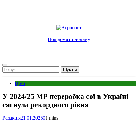
Перейти
до
вмісту
Агронавт
Новини українського агробізнесу
Повідомити новину
Пошук:
Ціни
У 2024/25 МР переробка сої в Україні
сягнула рекордного рівня
Редакція
21.01.2025
0
1 mins