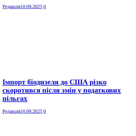
Редакція
10.09.2025
0
Імпорт біодизеля до США різко
скоротився після змін у податкових
пільгах
Редакція
10.09.2025
0