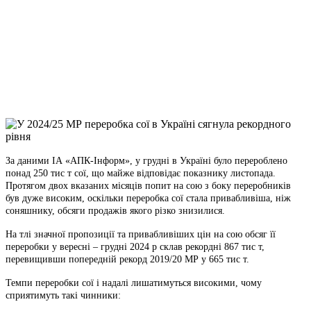
Facebook
Telegram
Viber
X
Copy
Link
Print
За даними ІА «АПК-Інформ», у грудні в Україні було перероблено
понад 250 тис т сої, що майже
відповідає показнику листопада.
Протягом двох вказаних місяців попит на сою з боку переробників
був дуже високим, оскільки переробка сої стала привабливіша, ніж
соняшнику, обсяги продажів якого різко знизилися.
На тлі значної пропозиції та привабливіших цін на сою обсяг її
переробки у вересні – грудні 2024 р склав рекордні 867 тис т,
перевищивши попередній рекорд 2019/20 МР у 665 тис т.
Темпи переробки сої і надалі лишатимуться високими, чому
сприятимуть такі чинники: