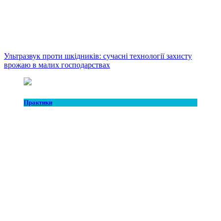
Ультразвук проти шкідників: сучасні технології захисту
врожаю в малих господарствах
Практики