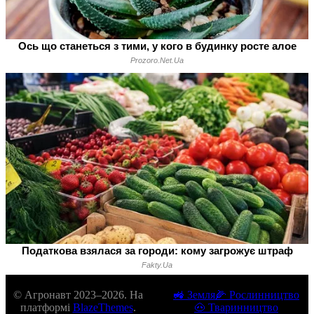
© Агронавт 2023–2026. На
🚜 Земля
🌽 Рослинництво
платформі
BlazeThemes
.
🐽 Тваринництво