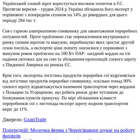
Український соєвий шрот користується високим попитом в ЄС.
Протягом вересня – грудня 2024 р Україна збільшила його експорт у
порівнянні з попереднім сезоном на 14% до рекордних для цього
періоду 284 тис т.
Соя є гарною альтернативою соняшнику для завантаження переробних
потужностей. Проте проблемою стає перенасичення внутрішнього
ринку соєвим шротом та макухою, виробництво яких зростає другий
сезон поспіль, а експортні ціни попиту знизилися у порівнянні з
минулим роком приблизно на 100 $/т DAP- західний кордон на тлі
падіння світових цін на сою та збільшення пропозицій соєвого шроту
з Південної Америки на ринках ЄС.
Крім того, експортна логістика продуктів переробки сої відрізняється
від логістики продуктів переробки соняшнику, оскільки понад 90%
соєвого шроту відвантажується наземним транспортом через кордони
з Польщею та Угорщиною, що робить ринок дуже чутливим до
блокування пунктів пропуску. По мірі збільшення кількості
переробників сої з листопада експорт шроту водним транспортом
виріс до 11%.
Джерело:
GrainTrade
Навігація
Попередній:
Молочна ферма з Чернігівщини шукає на роботу
фахівців
записів