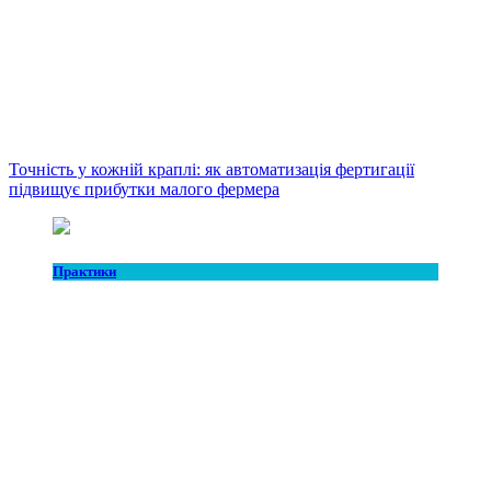
Точність у кожній краплі: як автоматизація фертигації
підвищує прибутки малого фермера
Практики