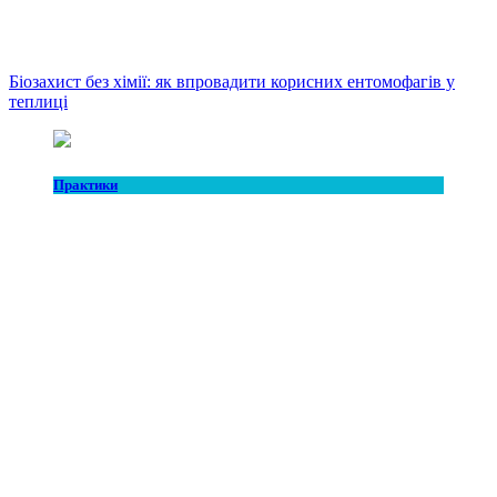
Біозахист без хімії: як впровадити корисних ентомофагів у
теплиці
Практики