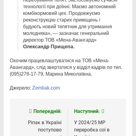
технології при доїнні. Маємо автономний
комбікормовий цех. Продовжуємо
реконструкцію старих приміщень і
будують новий телятник для утримання
молодняка», — зазначає генеральний
директор ТОВ «Мена-Авангард»
Олександр Прищепа.
Охочим працевлаштуватися на ТОВ «Мена-
Авангард», слід звертатися у відділ кадрів по тел.
(095)278-17-79, Марина Миколаївна.
Джерело:
Zemliak.com
Попередній:
Наступний:
Навігація
записів
Ріпак в Україні
У 2024/25 МР
поступово
переробка сої в