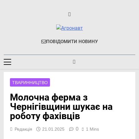
Перейти
до
вмісту
Агронавт
Новини Українського
ПОВІДОМИТИ НОВИНУ
Агробізнесу
ТВАРИННИЦТВО
Молочна ферма з
Чернігівщини шукає на
роботу фахівців
0
Редакція
21.01.2025
1 Mins