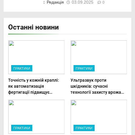
Редакція
03.09.2025
0
Останні новини
ПРАКТИКИ
ПРАКТИКИ
Точність у кожній краплі:
Ультразвук проти
як автоматизація
шкідників: сучасні
фертигації підвищує
технології захисту врожаю
прибутки малого фермера
в малих господарствах
ПРАКТИКИ
ПРАКТИКИ