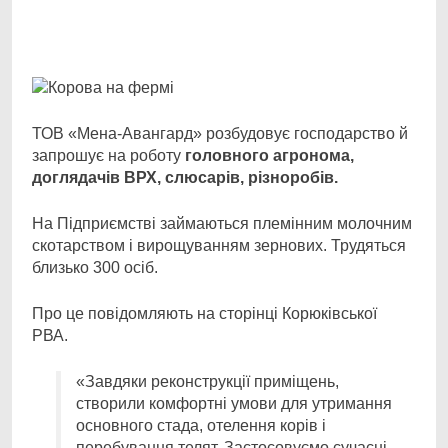
Facebook
Telegram
Viber
X
Copy
Print
Link
ТОВ «Мена-Авангард» розбудовує господарство й
запрошує на роботу
головного агронома,
доглядачів ВРХ, слюсарів, різноробів.
На Підприємстві займаються племінним молочним
скотарством і вирощуванням зернових. Трудяться
близько 300 осіб.
Про це повідомляють на сторінці Корюківської
РВА.
«Завдяки реконструкції приміщень,
створили комфортні умови для утримання
основного стада, отелення корів і
перебування телят. Застосовуємо сучасні