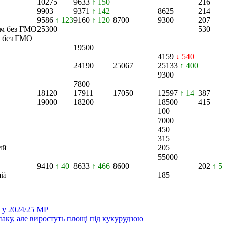
10275
9633
↑ 150
216
9903
9371
↑ 142
8625
214
9586
↑ 123
9160
↑ 120
8700
9300
207
км без ГМО
25300
530
м без ГМО
19500
4159
↓ 540
24190
25067
25133
↑ 400
9300
7800
18120
17911
17050
12597
↑ 14
387
19000
18200
18500
415
100
7000
450
315
ий
205
55000
9410
↑ 40
8633
↑ 466
8600
202
↑ 5
ий
185
 у 2024/25 МР
іпаку, але виростуть площі під кукурудзою