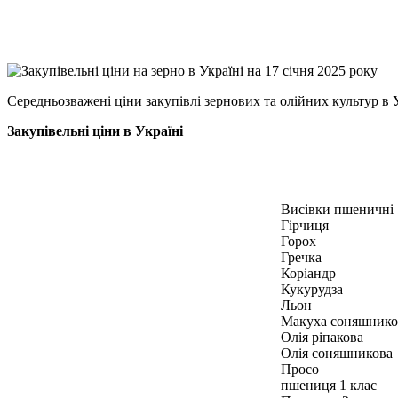
X
Copy
Link
Print
Середньозважені ціни закупівлі зернових та олійних культур в
Закупівельні ціни в Україні
Висівки пшеничні
Гірчиця
Горох
Гречка
Коріандр
Кукурудза
Льон
Макуха соняшнико
Олія ріпакова
Олія соняшникова
Просо
пшениця 1 клас