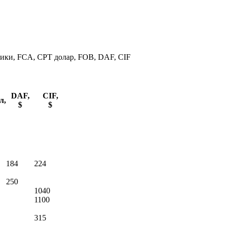
ики, FCA, CPT долар, FOB, DAF, CIF
DAF,
CIF,
л,
$
$
184
224
250
1040
1100
315