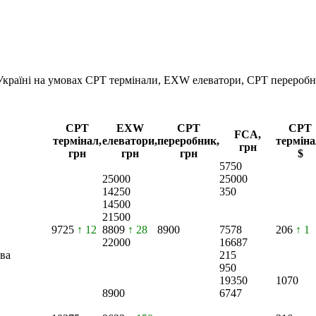
 Україні на умовах CPT
термінали, EXW елеватори, CPT переробн
CPT
EXW
CPT
CPT
FCA,
термінал,
елеватори,
переробник,
терміна
грн
грн
грн
грн
$
5750
25000
25000
14250
350
14500
21500
9725
↑ 12
8809
↑ 28
8900
7578
206
↑ 1
22000
16687
ва
215
950
19350
1070
8900
6747