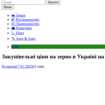
Пошук:
Меню
🚜 Земля
🌽 Рослинництво
🐽 Тваринництво
💼 Практики
📉 Ціни
🔧 Agro & Auto
Ціни
Закупівельні ціни на зерно в Україні на
Редакція
17.01.2025
0
1 mins
Facebook
Telegram
Viber