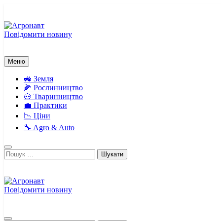
Перейти
до
вмісту
Повідомити новину
Агронавт
Новини українського агробізнесу
Меню
🚜 Земля
🌽 Рослинництво
🐽 Тваринництво
💼 Практики
📉 Ціни
🔧 Agro & Auto
Пошук:
Повідомити новину
Агронавт
Новини українського агробізнесу