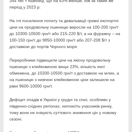
344 тис т пшениці, що на 63% менше, ніж за такий же
період у 2023 р.
На тлі посилення попиту та девальвації гривні експортні
ціни на продовольчу пшеницю виросли на 100-200 грн/т
до 10300-10500 грн/т або 215-220 $/т, а на фуражну – на
100-150 грн/т до 9850-10000 грн/т або 207-208 $/т з
доставкою до портів Чорного моря.
Переробники підвищили ціни на якісну продовольчу
пшеницю з клейковиною вище 23%, кількість якої
обмежена, до 10200-10500 грн/т з доставкою на млин, а
на пшеницю з нижчою клейковиною ціни залишили на
рівні 9600-10000 грн/т.
Дефіцит опадів в Україні у грудні та січні, особливо у
південно-східних регіонах, непокоїть учасників ринку,
тому вони не очікують суттєвого зниження цін у новому
сезоні.