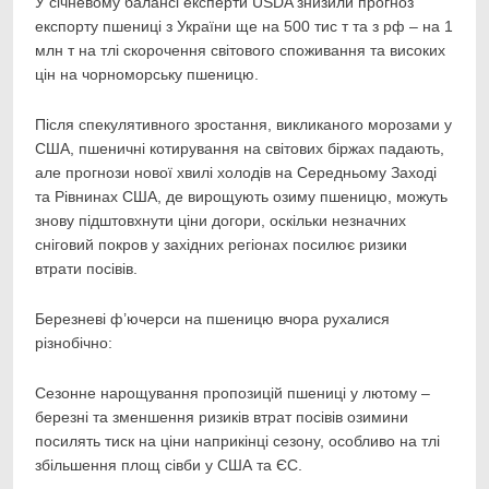
У січневому балансі експерти USDA знизили прогноз
експорту пшениці з України ще на 500 тис т та з рф – на 1
млн т на тлі скорочення світового споживання та високих
цін на чорноморську пшеницю.
Після спекулятивного зростання, викликаного морозами у
США, пшеничні котирування на світових біржах падають,
але прогнози нової хвилі холодів на Середньому Заході
та Рівнинах США, де вирощують озиму пшеницю, можуть
знову підштовхнути ціни догори, оскільки незначних
сніговий покров у західних регіонах посилює ризики
втрати посівів.
Березневі ф’ючерси на пшеницю вчора рухалися
різнобічно:
Сезонне нарощування пропозицій пшениці у лютому –
березні та зменшення ризиків втрат посівів озимини
посилять тиск на ціни наприкінці сезону, особливо на тлі
збільшення площ сівби у США та ЄС.