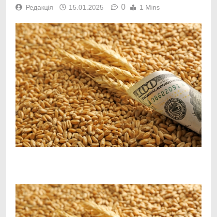
0
Редакція
15.01.2025
1 Mins
Facebook
Telegram
Viber
X
Copy
Print
Link