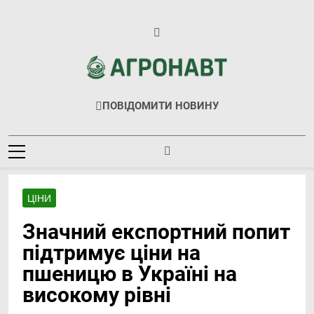
Перейти
до
вмісту
Агронавт
Новини Українського Агробізнесу
ПОВІДОМИТИ НОВИНУ
ЦІНИ
Значний експортний попит
підтримує ціни на
пшеницю в Україні на
високому рівні