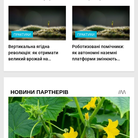
в малих господарствах
ПРАКТИКИ
ПРАКТИКИ
Вертикальна ягідна
Роботизовані помічники:
революція: як отримати
як автономні наземні
великий врожай на
платформи змінюють
мінімальній площі
догляд за органічними
овочами