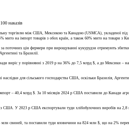
ільну торгівлю між США,
Мексикою та Канадою (USMCA), укладеної під ч
% мито на імпорт товарів з обох країн, а також 60% мито на товари з К
за поточних цін фермери при вирощуванні кукурудзи отримують збитки в
Аргентині та Бразилії.
и виріс у порівнянні з 2019 р на 36% до 7,5 млрд $, а до Мексики – на 
і наслідки для сільського господарства США, оскільки Бразилія, Аргент
мпорт – 40,4 млрд $. За 10 місяців 2024 р США поставили до Канади агро
з США. У 2023 р США експортували туди хлібобулочних виробів на 2,8 млр
4 млн свиней, та поставили туди яловичини на 824 млн $, що на 2% пере