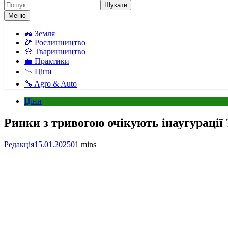
Пошук:
Меню
🚜 Земля
🌽 Рослинництво
🐽 Тваринництво
💼 Практики
📉 Ціни
🔧 Agro & Auto
Ціни
Ринки з тривогою очікують інаугурації 
Редакція
15.01.2025
0
1 mins
Facebook
Telegram
Viber