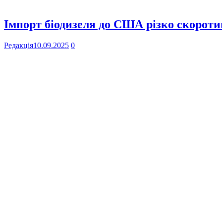
Імпорт біодизеля до США різко скоротив
Редакція
10.09.2025
0