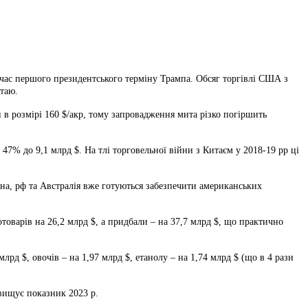
ас першого президентського терміну Трампа. Обсяг торгівлі США з
итаю.
 розмірі 160 $/акр, тому запровадження мита різко погіршить
47% до 9,1 млрд $. На тлі торговельної війни з Китаєм у 2018-19 рр ці
ина, рф та Австралія вже готуються забезпечити американських
товарів на 26,2 млрд $, а придбали – на 37,7 млрд $, що практично
д $, овочів – на 1,97 млрд $, етанолу – на 1,74 млрд $ (що в 4 рази
вищує показник 2023 р.