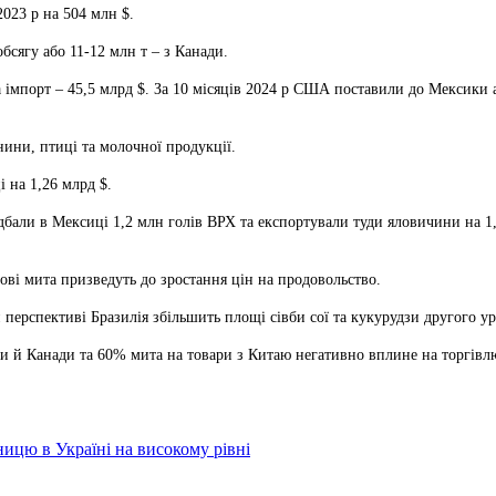
023 р на 504 млн $.
сягу або 11-12 млн т – з Канади.
 імпорт – 45,5 млрд $. За 10 місяців 2024 р США поставили до Мексики а
ини, птиці та молочної продукції.
 на 1,26 млрд $.
бали в Мексиці 1,2 млн голів ВРХ та експортували туди яловичини на 1,
ві мита призведуть до зростання цін на продовольство.
 перспективі Бразилія збільшить площі сівби сої та кукурудзи другого у
и й Канади та 60% мита на товари з Китаю негативно вплине на торгівл
ицю в Україні на високому рівні