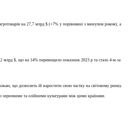
гротоварів на 27,7 млрд $ (+7% у порівнянні з минулим роком), а
2 млрд $, що на 14% перевищило показник 2023 р та стало 4-м за
рожаю, що дозволить їй наростити свою частку на світовому ринку.
ю зерновими та олійними культурами між цими країнами.