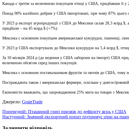
Канада є третім за величиною покупцем птиці у США, придбавши її у 2
Понад 90% калійних добрив у США імпортовані, при чому 87% цього об
У 2023 р експорт агропродукції з США до Мексики склав 28,3 млрд $, а
придбали – на 45 млрд $ (+7%).
Мексика є основним покупцем американської кукурудзи, пшениці, свин
У 2023 р США експортували до Мексики кукурудзи на 5,4 млрд $, птиці
За 10 місяців 2024 р (до ведення у США заборони на імпорт) США прид
величиною обсягом серед інших покупців.
Мексика є основним постачальником фруктів та овочів до США, тому но
Постраждають також і американські фермери, оскільки у довгостроковій
Економісти вважають, що запровадження 25% мита на товари з Мексик
Джерело:
GrainTrade
Навігація
Попередній:
Пташиний грип призвів до дефіциту яєць у США
Наступний:
Значний експортний попит підтримує ціни на пшен
записів
Залишити відповідь