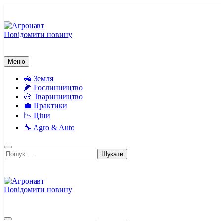
Перейти
до
вмісту
Повідомити новину
Агронавт
Новини українського агробізнесу
Меню
🚜 Земля
🌽 Рослинництво
🐽 Тваринництво
💼 Практики
📉 Ціни
🔧 Agro & Auto
Пошук:
Повідомити новину
Агронавт
Новини українського агробізнесу