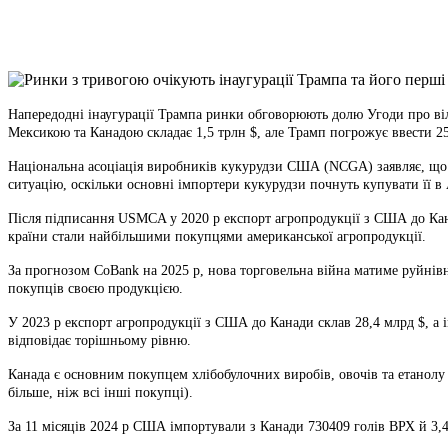
X
Copy
Link
Print
Напередодні інаугурації Трампа ринки обговорюють долю Угоди про в
Мексикою та Канадою складає 1,5 трлн $, але Трамп погрожує ввести 25
Національна асоціація виробників кукурудзи США (NCGA) заявляє, що 
ситуацію, оскільки основні імпортери кукурудзи почнуть купувати її в 
Після підписання USMCA у 2020 р експорт агропродукції з США до Канад
країни стали найбільшими покупцями американської агропродукції.
За прогнозом CoBank на 2025 р, нова торговельна війна матиме руйнівн
покупців своєю продукцією.
У 2023 р експорт агропродукції з США до Канади склав 28,4 млрд $, а і
відповідає торішньому рівню.
Канада є основним покупцем хлібобулочних виробів, овочів та етанолу 
більше, ніж всі інші покупці).
За 11 місяців 2024 р США імпортували з Канади 730409 голів ВРХ й 3,