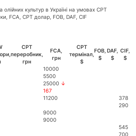
а олійних культур в Україні на умовах CPT
и, FCA, CPT долар, FOB, DAF, CIF
W
CPT
CPT
FCA,
FOB,
DAF,
CIF,
ори,
переробник,
термінал,
грн
$
$
$
н
грн
$
10000
5500
25000
↓
167
11200
378
290
9000
9000
545
700