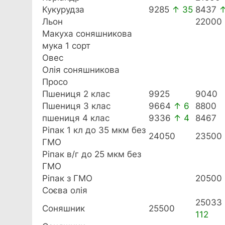
Кукурудза
9285
↑ 35
8437
↑
Льон
22000
Макуха соняшникова
мука 1 сорт
Овес
Олія соняшникова
Просо
Пшениця 2 клас
9925
9040
Пшениця 3 клас
9664
↑ 6
8800
пшениця 4 клас
9336
↑ 4
8467
Ріпак 1 кл до 35 мкм без
24050
23500
ГМО
Ріпак в/г до 25 мкм без
ГМО
Ріпак з ГМО
20500
Соєва олія
25033
Соняшник
25500
112