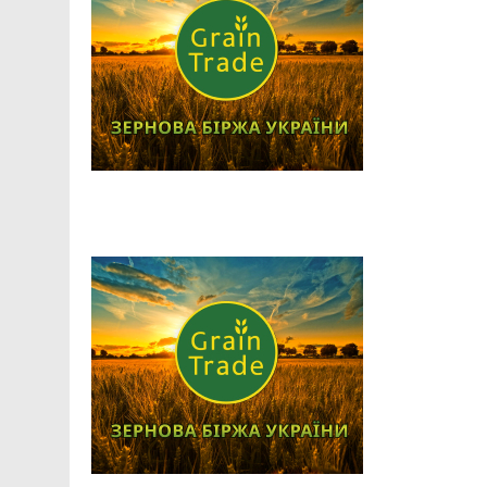
Facebook
Telegram
Viber
X
Copy
Print
Link