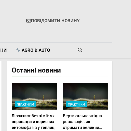
ПОВІДОМИТИ НОВИНУ
ІНИ
AGRO & AUTO
Останні новини
ПРАКТИКИ
ПРАКТИКИ
Біозахист без хімії: як
Вертикальна ягідна
впровадити корисних
революція: як
ентомофагів у теплиці
отримати великий