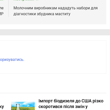
ле
Молочним виробникам нададуть набори для
МР
діагностики збудника маститу
оризуватись
.
Імпорт біодизеля до США різко
ку
скоротився після змін у