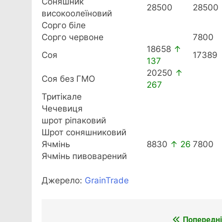
Соняшник
28500
28500
високоолеїновий
Сорго біле
Сорго червоне
7800
18658
↑
Соя
17389
137
20250
↑
Соя без ГМО
267
Тритікале
Чечевиця
шрот ріпаковий
Шрот соняшниковий
Ячмінь
8830
↑ 26
7800
Ячмінь пивоварений
Джерело:
GrainTrade
Попередні