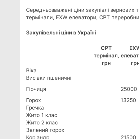
Середньозважені ціни закупівлі зернових т
термінали, EXW елеватори, CPT переробник
Закупівельні ціни в Україні
CPT
EX
термінал,
елеват
грн
гр
Віка
Висівки пшеничні
Гірчиця
25000
Горох
13250
Гречка
Жито 1 клас
Жито 2 клас
Зелений горох
Коріандр
21500