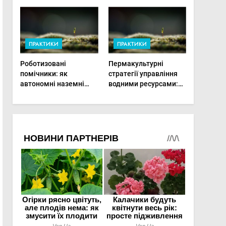
врожай на
мінімальній площі
ПРАКТИКИ
ПРАКТИКИ
Роботизовані
Пермакультурні
помічники: як
стратегії управління
автономні наземні
водними ресурсами:
платформи змінюють
як зробити мале
догляд за органічними
господарство стійким
овочами
до посухи