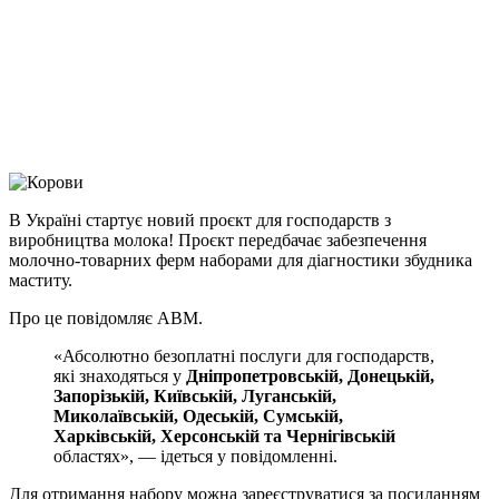
Telegram
Viber
X
Copy
Link
Print
В Україні стартує новий проєкт для господарств з
виробництва молока! Проєкт передбачає
забезпечення
молочно-товарних ферм наборами для діагностики збудника
маститу.
Про це повідомляє АВМ.
«Абсолютно безоплатні послуги для господарств,
які знаходяться у
Дніпропетровській, Донецькій,
Запорізькій, Київській, Луганській,
Миколаївській, Одеській, Сумській,
Харківській, Херсонській та Чернігівській
областях», — ідеться у повідомленні.
Для отримання набору можна зареєструватися за посиланням