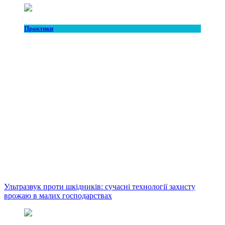
Практики
Ультразвук проти шкідників: сучасні технології захисту
врожаю в малих господарствах