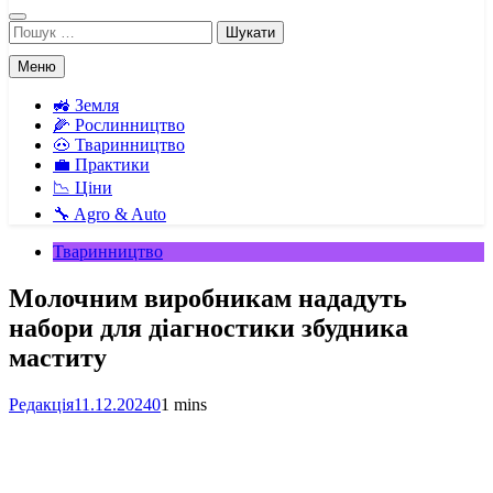
Пошук:
Меню
🚜 Земля
🌽 Рослинництво
🐽 Тваринництво
💼 Практики
📉 Ціни
🔧 Agro & Auto
Тваринництво
Молочним виробникам нададуть
набори для діагностики збудника
маститу
Редакція
11.12.2024
0
1 mins
Facebook