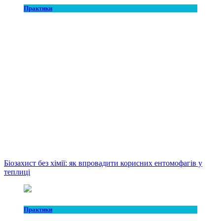
Практики
Біозахист без хімії: як впровадити корисних ентомофагів у
теплиці
Практики