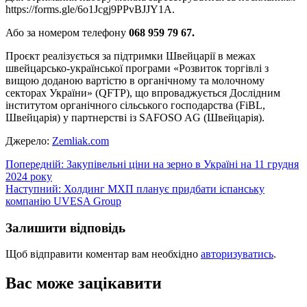
https://forms.gle/6o1Jcgj9PPvBJJY1A.
Або за номером телефону
068 959 79 67.
Проєкт реалізується за підтримки Швейцарії в межах
швейцарсько-української програми «Розвиток торгівлі з
вищою доданою вартістю в органічному та молочному
секторах України» (QFTP), що впроваджується Дослідним
інститутом органічного сільського господарства (FiBL,
Швейцарія) у партнерстві із SAFOSO AG (Швейцарія).
Джерело:
Zemliak.com
Навігація
Попередній:
Закупівельні ціни на зерно в Україні на 11 грудня
2024 року
записів
Наступний:
Холдинг МХП планує придбати іспанську
компанію UVESA Group
Залишити відповідь
Щоб відправити коментар вам необхідно
авторизуватись
.
Вас може зацікавити