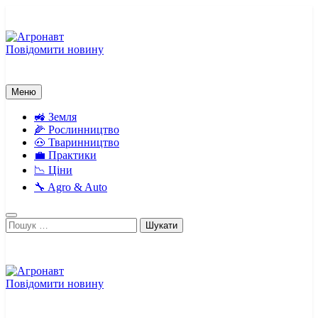
Перейти
до
вмісту
Повідомити новину
Агронавт
Новини українського агробізнесу
Меню
🚜 Земля
🌽 Рослинництво
🐽 Тваринництво
💼 Практики
📉 Ціни
🔧 Agro & Auto
Пошук:
Повідомити новину
Агронавт
Новини українського агробізнесу