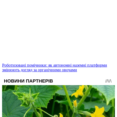
Роботизовані помічники: як автономні наземні платформи
змінюють догляд за органічними овочами