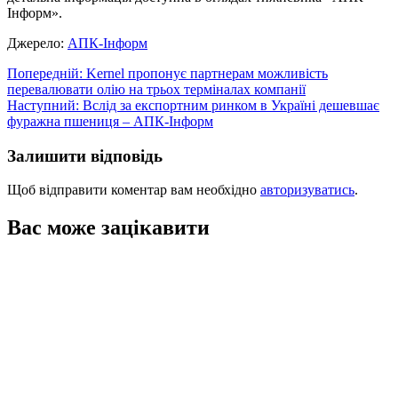
Інформ».
Джерело:
АПК-Інформ
Навігація
Попередній:
Kernel пропонує партнерам можливість
перевалювати олію на трьох терміналах компанії
записів
Наступний:
Вслід за експортним ринком в Україні дешевшає
фуражна пшениця – АПК-Інформ
Залишити відповідь
Щоб відправити коментар вам необхідно
авторизуватись
.
Вас може зацікавити