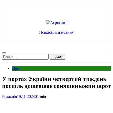
Перейти
до
вмісту
Агронавт
Новини українського агробізнесу
Повідомити новину
Пошук:
Ціни
У портах України четвертий тиждень
поспіль дешевшає соняшниковий шрот
Редакція
19.11.2024
0
1 mins