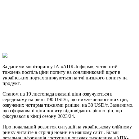
Facebook
Telegram
Viber
X
Copy
Link
Print
За даними моніторингу ІА «АПК-Інформ», четвертий
тиждень поспіль ціни попиту на
соняшниковий шрот в
українських портах знижуються на тлі низького попиту на
продукт.
Станом на 19 листопада вказані ціни озвучуються в
середньому на рівні 190 USD/т, що нижче аналогічних цін,
озвучених чотирма тижнями раніше, на 30 USD/т. Зазначимо,
що сформовані ціни попиту відповідають рівню цін, що
фіксувався в кінці сезону-2023/24.
Про подальший розвиток ситуації на українському олійному
ринку читайте в стрічці новин на нашому сайті. Більш
детальна інформація доступна в оглядах тижневика «АПК-