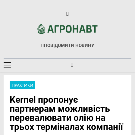
Перейти
до
вмісту
Агронавт
Новини Українського Агробізнесу
ПОВІДОМИТИ НОВИНУ
ПРАКТИКИ
Kernel пропонує
партнерам можливість
перевалювати олію на
трьох терміналах компанії