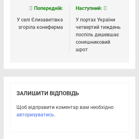
Попередній:
Наступний:
Навігація
записів
У селі Єлизаветівка
У портах України
згоріла конеферма
четвертий тиждень
поспіль дешевшає
соняшниковий
шрот
ЗАЛИШИТИ ВІДПОВІДЬ
Щоб відправити коментар вам необхідно
авторизуватись
.