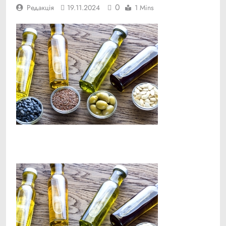
0
Редакція
19.11.2024
1 Mins
Facebook
Telegram
Viber
X
Copy
Print
Link