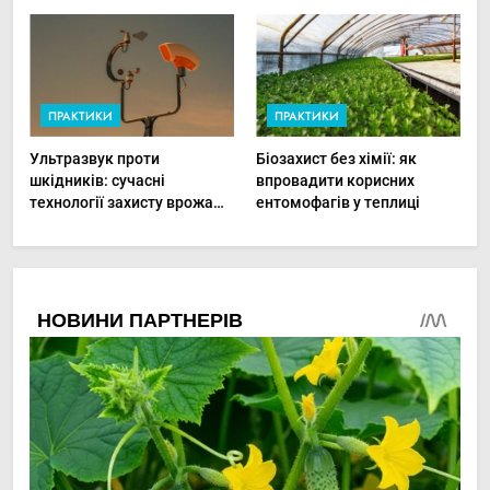
хвороби рослин миттєво
прибутки малого фермера
ПРАКТИКИ
ПРАКТИКИ
Ультразвук проти
Біозахист без хімії: як
шкідників: сучасні
впровадити корисних
технології захисту врожаю
ентомофагів у теплиці
в малих господарствах