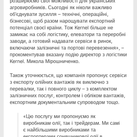
розширюємо свої можливості для українських
агровиробників. Сьогодні як ніколи важливо
об’єднувати зусилля – технічні, операційні,
бізнесові, щоб разом нарощувати експортний
потенціал своєї країни. Тож Kernel більше не
замикає на собі логістику, елеватори та переробні
заводи, а готовий надавати сервіси в ринок,
включаючи залізничні та портові перевезення», –
прокоментував вказану подію директор з логістики
Kernel. Микола Мірошниченко.
Також уточнюється, що компанія пропонує сервіси
з експорту олійних вантажів як виключно з
перевалки, так і повного циклу – з комплектом
залізничних послуг, контролем і обліком вантажів,
експортним документальним супроводом тощо.
«Цю послугу ми пропонуємо як
виробникам олії, так і трейдерам. Ми самі
є найбільшими виробниками та
експортерами соняшникової олії в