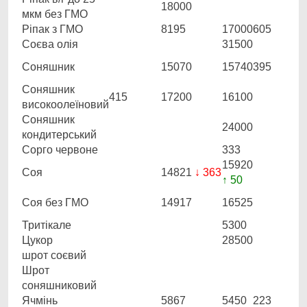
18000
мкм без ГМО
Ріпак з ГМО
8195
17000
605
Соєва олія
31500
Соняшник
15070
15740
395
Соняшник
415
17200
16100
високоолеїновий
Соняшник
24000
кондитерський
Сорго червоне
333
15920
Соя
14821
↓ 363
↑ 50
Соя без ГМО
14917
16525
Тритікале
5300
Цукор
28500
шрот соєвий
Шрот
соняшниковий
Ячмінь
5867
5450
223