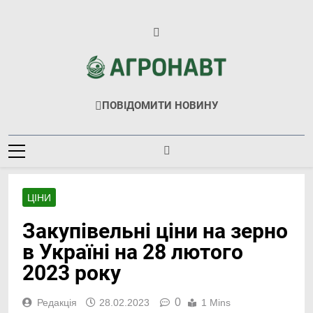
Перейти
до
вмісту
Агронавт
Новини Українського Агробізнесу
ПОВІДОМИТИ НОВИНУ
ЦІНИ
Закупівельні ціни на зерно
в Україні на 28 лютого
2023 року
0
Редакція
28.02.2023
1 Mins