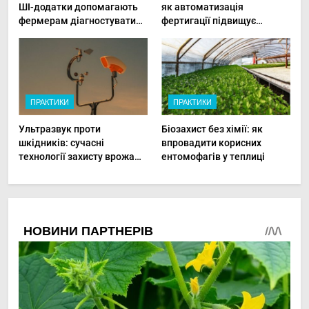
ШІ-додатки допомагають
як автоматизація
фермерам діагностувати
фертигації підвищує
хвороби рослин миттєво
прибутки малого фермера
ПРАКТИКИ
ПРАКТИКИ
Ультразвук проти
Біозахист без хімії: як
шкідників: сучасні
впровадити корисних
технології захисту врожаю
ентомофагів у теплиці
в малих господарствах