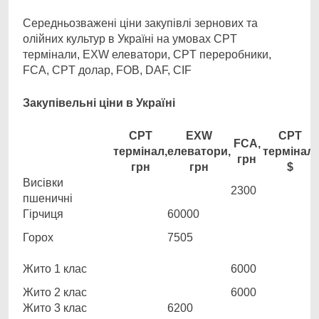
Середньозважені ціни закупівлі зернових та
олійних культур в Україні на умовах CPT
термінали, EXW елеватори, CPT переробники,
FCA, CPT долар, FOB, DAF, CIF
Закупівельні ціни в Україні
CPT
EXW
CPT
FCA,
термінал,
елеватори,
термінал,
грн
грн
грн
$
Висівки
2300
пшеничні
Гірчиця
60000
Горох
7505
Жито 1 клас
6000
Жито 2 клас
6000
Жито 3 клас
6200