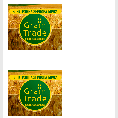
Facebook
Telegram
Viber
X
Copy
Print
Link