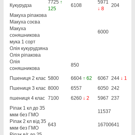
7725
↑
5971
Кукурудза
6108
204
125
↓ 8
Макуха ріпакова
Макуха соєва
Макуха
6000
соняшникова
мука 1 сорт
Олія кукурудзяна
Олія ріпакова
Олія
850
соняшникова
Пшениця 2 клас
5800
6604
↑ 62
6067
244
↓ 1
Пшениця 3 клас
8000
6557
6050
242
пшениця 4 клас
7100
6260
↓ 2
5967
237
Ріпак 1 кл до 35
11537
мкм без ГМО
Ріпак 2 кл від 35
643
16700
641
мкм без ГМО
Ріпак в/г до 25