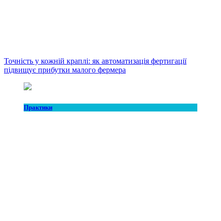
Точність у кожній краплі: як автоматизація фертигації
підвищує прибутки малого фермера
Практики