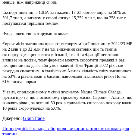
менше, ніж наприкінці січня.
Експорт пшениці з США за тиждень 17-23 лютого виріс на 58% до
591,7 тис т, а загалом у сезоні сягнув 15,252 млн т, що на 258 тис т
поступається торішнім темпам.
Вчора пшеничні котирування впали:
Єврокомісія зменшила прогноз експорту м’якої пшениці у 2022/23 МР
на 2 млн т до 32 млн т на тлі зниження світових цін та темпів
експорту. Дефіцит вологи в Іспанії, Італії та Франції негативно
впливає на посіви, тому фермери можуть скоротити продажі в разі
несприятливих для сівби умов навесні. Для Франції 2022 рік став
рекордно спекотним, в італійських Альпах кількість снігу зменшилася
на 53%, а рівень води в басейні найбільшої італійської річки По на
61% нижче норми.
У звіті, оприлюдненому у січні журналом Nature Climate Change,
ідеться про те, що в основному гірському масиві Європи – Альпах, що
живлять річки, за останні 50 років тривалість снігового покрову кожні
10 років скорочувалася на 5,6%.
Джерело:
GrainTrade
Навігація
Попередній:
Польща забороняє використання гмо-кормів для
тварин