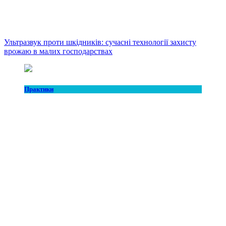
Ультразвук проти шкідників: сучасні технології захисту
врожаю в малих господарствах
Практики