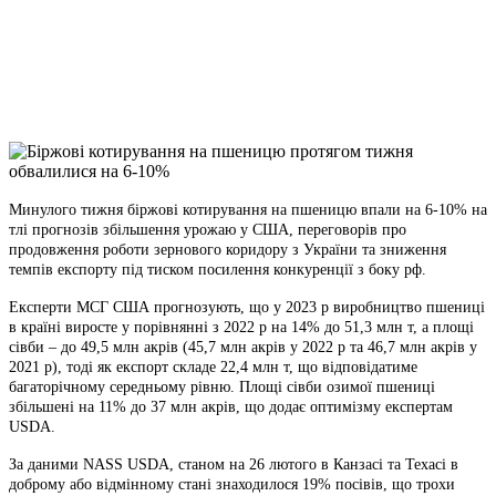
Viber
X
Copy
Link
Print
Минулого тижня біржові котирування на пшеницю впали на 6-10% на
тлі прогнозів збільшення
урожаю у США, переговорів про
продовження роботи зернового коридору з України та зниження
темпів експорту під тиском посилення конкуренції з боку рф.
Експерти МСГ США прогнозують, що у 2023 р виробництво пшениці
в країні виросте у порівнянні з 2022 р на 14% до 51,3 млн т, а площі
сівби – до 49,5 млн акрів (45,7 млн акрів у 2022 р та 46,7 млн акрів у
2021 р), тоді як експорт складе 22,4 млн т, що відповідатиме
багаторічному середньому рівню. Площі сівби озимої пшениці
збільшені на 11% до 37 млн акрів, що додає оптимізму експертам
USDA.
За даними NASS USDA, станом на 26 лютого в Канзасі та Техасі в
доброму або відмінному стані знаходилося 19% посівів, що трохи