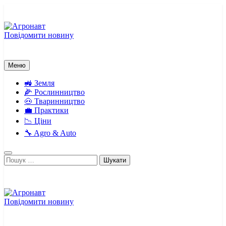
Перейти
до
вмісту
Повідомити новину
Агронавт
Новини українського агробізнесу
Меню
🚜 Земля
🌽 Рослинництво
🐽 Тваринництво
💼 Практики
📉 Ціни
🔧 Agro & Auto
Пошук:
Повідомити новину
Агронавт
Новини українського агробізнесу