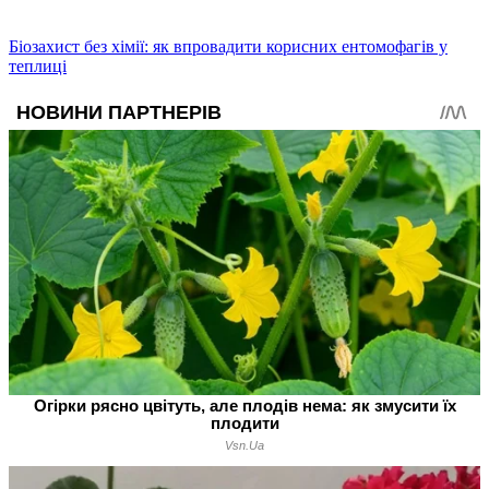
Біозахист без хімії: як впровадити корисних ентомофагів у
теплиці