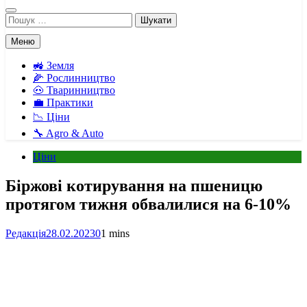
Пошук:
Меню
🚜 Земля
🌽 Рослинництво
🐽 Тваринництво
💼 Практики
📉 Ціни
🔧 Agro & Auto
Ціни
Біржові котирування на пшеницю
протягом тижня обвалилися на 6-10%
Редакція
28.02.2023
0
1 mins
Facebook
Telegram