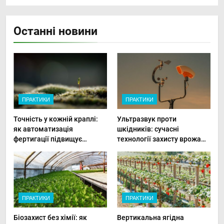
Останні новини
ПРАКТИКИ
ПРАКТИКИ
Точність у кожній краплі:
Ультразвук проти
як автоматизація
шкідників: сучасні
фертигації підвищує
технології захисту врожаю
прибутки малого фермера
в малих господарствах
ПРАКТИКИ
ПРАКТИКИ
Біозахист без хімії: як
Вертикальна ягідна