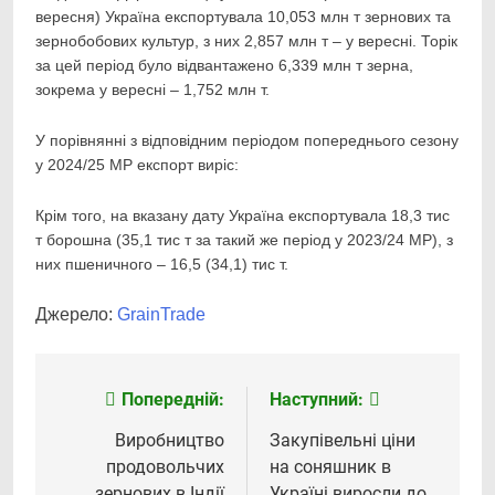
вересня) Україна експортувала 10,053 млн т зернових та
зернобобових культур, з них 2,857 млн т – у вересні. Торік
за цей період було відвантажено 6,339 млн т зерна,
зокрема у вересні – 1,752 млн т.
У порівнянні з відповідним періодом попереднього сезону
у 2024/25 МР експорт виріс:
Крім того, на вказану дату Україна експортувала 18,3 тис
т борошна (35,1 тис т за такий же період у 2023/24 МР), з
них пшеничного – 16,5 (34,1) тис т.
Джерело:
GrainTrade
Попередній:
Наступний:
Навігація
записів
Виробництво
Закупівельні ціни
продовольчих
на соняшник в
зернових в Індії
Україні виросли до