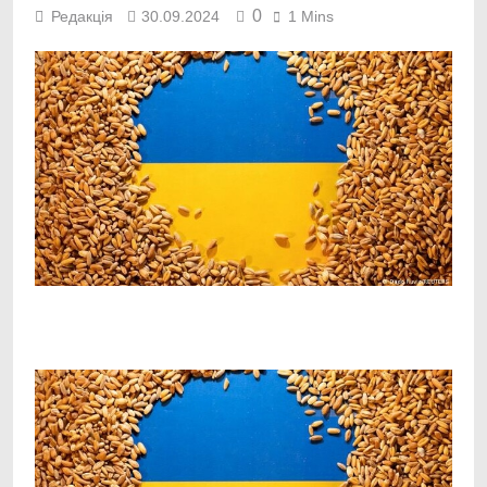
0
Редакція
30.09.2024
1 Mins
Facebook
Telegram
Viber
X
Copy
Print
Link