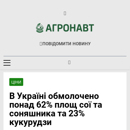
Перейти
до
вмісту
Агронавт
Новини Українського Агробізнесу
ПОВІДОМИТИ НОВИНУ
ЦІНИ
В Україні обмолочено
понад 62% площ сої та
соняшника та 23%
кукурудзи