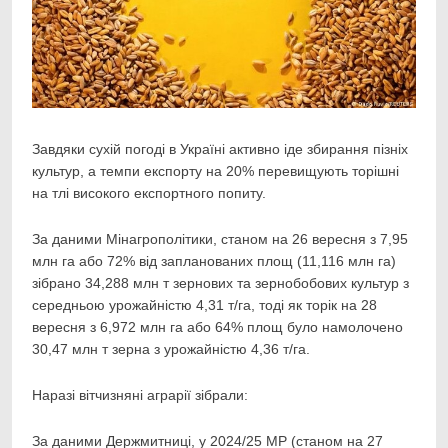
Завдяки сухій погоді в Україні активно іде збирання пізніх
культур, а темпи експорту на 20%
перевищують торішні
на тлі високого експортного попиту.
За даними Мінагрополітики, станом на 26 вересня з 7,95
млн га або 72% від запланованих площ (11,116 млн га)
зібрано 34,288 млн т зернових та зернобобових культур з
середньою урожайністю 4,31 т/га, тоді як торік на 28
вересня з 6,972 млн га або 64% площ було намолочено
30,47 млн т зерна з урожайністю 4,36 т/га.
Наразі вітчизняні аграрії зібрали:
За даними Держмитниці, у 2024/25 МР (станом на 27