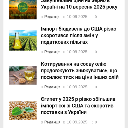
Закупівельні ціни на зерно в
Україні на 10 вересня 2025 року
Редакція
10.09.2025
0
Імпорт біодизеля до США різко
скоротився після змін у
податкових пільгах
Редакція
10.09.2025
0
Котирування на соєву олію
продовжують знижуватись, що
посилює тиск на ціни інших олій
Редакція
10.09.2025
0
Єгипет у 2025 р різко збільшив
імпорт сої зі США та скоротив
поставки з України
Редакція
10.09.2025
0