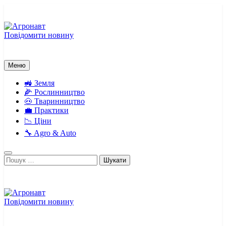
Перейти
до
вмісту
Повідомити новину
Агронавт
Новини українського агробізнесу
Меню
🚜 Земля
🌽 Рослинництво
🐽 Тваринництво
💼 Практики
📉 Ціни
🔧 Agro & Auto
Пошук:
Повідомити новину
Агронавт
Новини українського агробізнесу