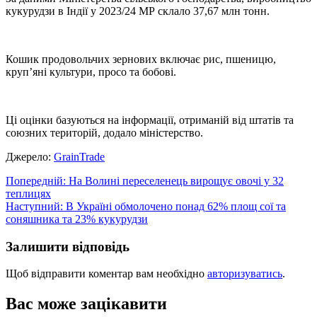
кукурудзи в Індії у 2023/24 МР склало 37,67 млн тонн.
Кошик продовольчих зернових включає рис, пшеницю,
круп’яні культури, просо та бобові.
Ці оцінки базуються на інформації, отриманій від штатів та
союзних територій, додало міністерство.
Джерело:
GrainTrade
Навігація
Попередній:
На Волині переселенець вирощує овочі у 32
теплицях
записів
Наступний:
В Україні обмолочено понад 62% площ сої та
соняшника та 23% кукурудзи
Залишити відповідь
Щоб відправити коментар вам необхідно
авторизуватись
.
Вас може зацікавити