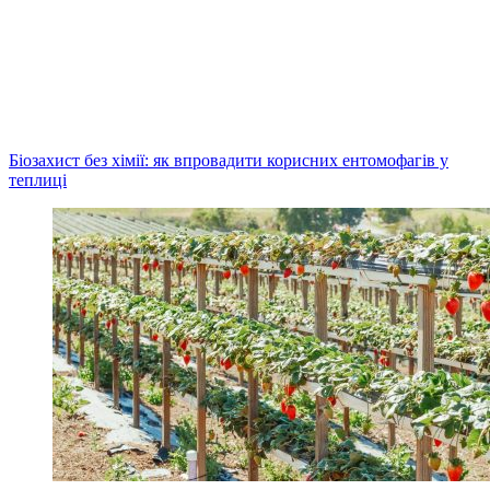
Біозахист без хімії: як впровадити корисних ентомофагів у
теплиці