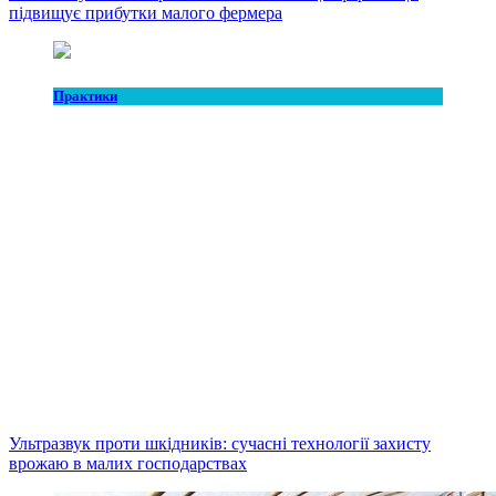
підвищує прибутки малого фермера
Практики
Ультразвук проти шкідників: сучасні технології захисту
врожаю в малих господарствах