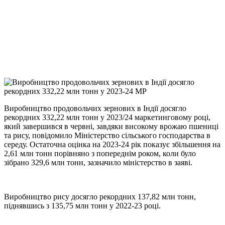
Telegram
Viber
X
Copy
Link
Print
Виробництво продовольчих зернових в Індії досягло
рекордних 332,22 млн тонн у 2023/24
маркетинговому році,
який завершився в червні, завдяки високому врожаю пшениці
та рису, повідомило Міністерство сільського господарства в
середу. Остаточна оцінка на 2023-24 рік показує збільшення на
2,61 млн тонн порівняно з попереднім роком, коли було
зібрано 329,6 млн тонн, зазначило міністерство в заяві.
Виробництво рису досягло рекордних 137,82 млн тонн,
піднявшись з 135,75 млн тонн у 2022-23 році.