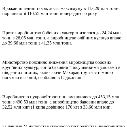
Врожай пшениці також досяг максимуму в 113,29 млн тонн
порівняно зі 110,55 млн тонн попереднього року.
Проте виробництво бобових культур знизилося до 24,24 млн
тонн з 26,05 млн тонн, а виробництво олійних культур впало
до 39,66 млн тонн з 41,35 млн тонн.
Міністерство пояснило зниження виробництва бобових,
круп’яних культур, сої та бавовни “посушливими умовами в
південних штатах, включаючи Махараштру, та затяжною
посухою в серпні, особливо в Раджастані”.
Виробництво цукрової тростини зменшилося до 453,15 млн
тонн з 490,53 млн тонн, а виробництво бавовни впало до
32,52 млн кип (1 кипа дорівнює 170 кг) з 33,66 млн кип.
За даними Міністерства сільського господарства, виробництво