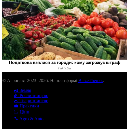
© Агронавт 2023–2026. На платформі
BlazeThemes
.
🚜 Земля
🌽 Рослинництво
🐽 Тваринництво
💼 Практики
📉 Ціни
🔧 Agro & Auto