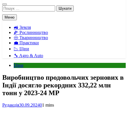
Пошук:
Меню
🚜 Земля
🌽 Рослинництво
🐽 Тваринництво
💼 Практики
📉 Ціни
🔧 Agro & Auto
Ціни
Виробництво продовольчих зернових в
Індії досягло рекордних 332,22 млн
тонн у 2023-24 МР
Редакція
30.09.2024
0
1 mins
Facebook