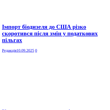
Імпорт біодизеля до США різко
скоротився після змін у податкових
пільгах
Редакція
10.09.2025
0