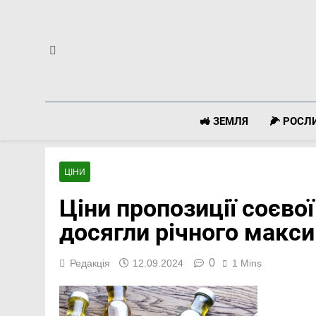
Перейти
до
вмісту
🚜 ЗЕМЛЯ
🌽 РОС
ЦІНИ
Ціни пропозиції соєвої
досягли річного макс
0
Редакція
12.09.2024
1 Mins