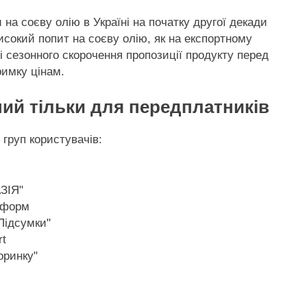
на соєву олію в Україні на початку другої
декади
сокий попит на соєву олію, як на експортному
ні сезонного скорочення пропозиції продукту перед
римку цінам.
ний тільки для передплатників
 груп користувачів:
ЗІЯ"
нформ
Підсумки"
t
оринку"