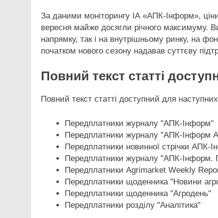
За даними моніторингу ІА «АПК-Інформ», ціни 
вересня майже досягли річного максимуму. Ви
напрямку, так і на внутрішньому ринку, на фо
початком нового сезону надавав суттєву підт
Повний текст статті доступ
Повний текст статті доступний для наступних
Передплатники журналу "АПК-Інформ"
Передплатники журналу "АПК-Інформ А
Передплатники новинної стрічки АПК-І
Передплатники журналу "АПК-Інформ. 
Передплатники Agrimarket Weekly Repor
Передплатники щоденника "Новини агр
Передплатники щоденника "Агродень"
Передплатники розділу "Аналітика"