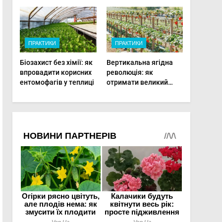
фертигації підвищує
врожаю в малих
прибутки малого
господарствах
фермера
ПРАКТИКИ
ПРАКТИКИ
Біозахист без хімії: як
Вертикальна ягідна
впровадити корисних
революція: як
ентомофагів у теплиці
отримати великий
врожай на
мінімальній площі