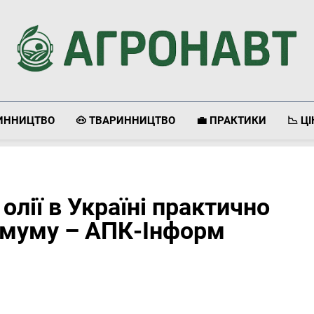
Агронавт
Новини Українського Агробізнесу
ЛИННИЦТВО
🐽 ТВАРИННИЦТВО
💼 ПРАКТИКИ
📉 Ц
 олії в Україні практично
имуму – АПК-Інформ