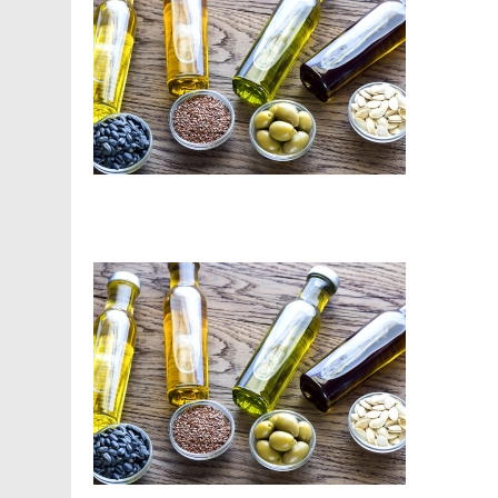
Facebook
Telegram
Viber
X
Copy
Print
Link