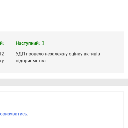
й:
Наступний:
12
УДП провело незалежну оцінку активів
ку
підприємства
оризуватись
.