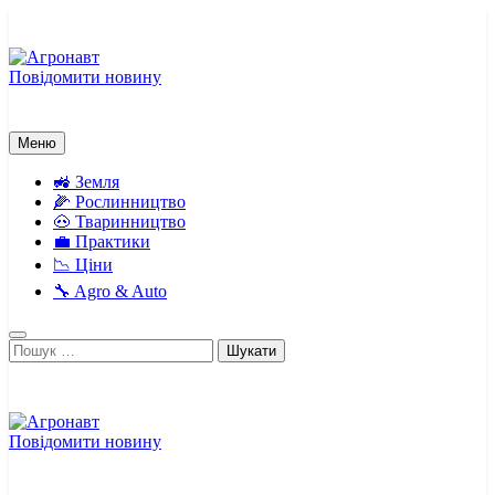
Перейти
до
вмісту
Повідомити новину
Агронавт
Новини українського агробізнесу
Меню
🚜 Земля
🌽 Рослинництво
🐽 Тваринництво
💼 Практики
📉 Ціни
🔧 Agro & Auto
Пошук:
Повідомити новину
Агронавт
Новини українського агробізнесу