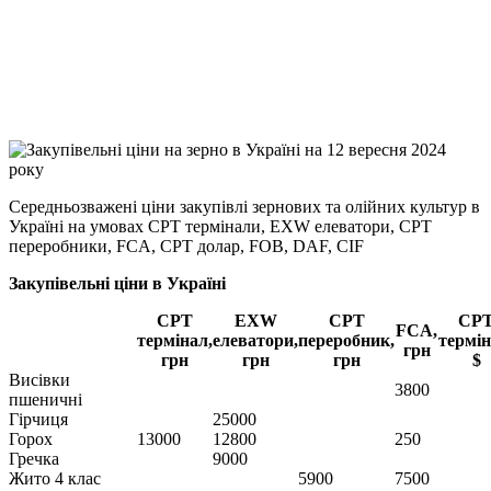
Viber
X
Copy
Link
Print
Середньозважені ціни закупівлі зернових та олійних культур в
Україні на умовах CPT
термінали, EXW елеватори, CPT
переробники, FCA, CPT долар, FOB, DAF, CIF
Закупівельні ціни в Україні
CPT
EXW
CPT
CP
FCA,
термінал,
елеватори,
переробник,
термін
грн
грн
грн
грн
$
Висівки
3800
пшеничні
Гірчиця
25000
Горох
13000
12800
250
Гречка
9000
Жито 4 клас
5900
7500