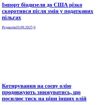
Імпорт біодизеля до США різко
скоротився після змін у податкових
пільгах
Редакція
10.09.2025
0
Котирування на соєву олію
продовжують знижуватись, що
посилює тиск на ціни інших олій