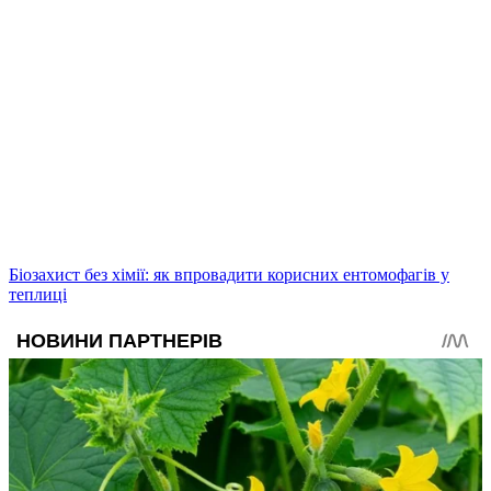
Біозахист без хімії: як впровадити корисних ентомофагів у
теплиці