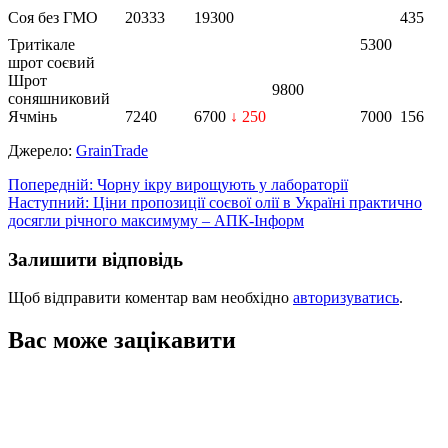
Соя без ГМО
20333
19300
435
Тритікале
5300
шрот соєвий
Шрот
9800
соняшниковий
Ячмінь
7240
6700
↓ 250
7000
156
Джерело:
GrainTrade
Навігація
Попередній:
Чорну ікру вирощують у лабораторії
Наступний:
Ціни пропозиції соєвої олії в Україні практично
записів
досягли річного максимуму – АПК-Інформ
Залишити відповідь
Щоб відправити коментар вам необхідно
авторизуватись
.
Вас може зацікавити