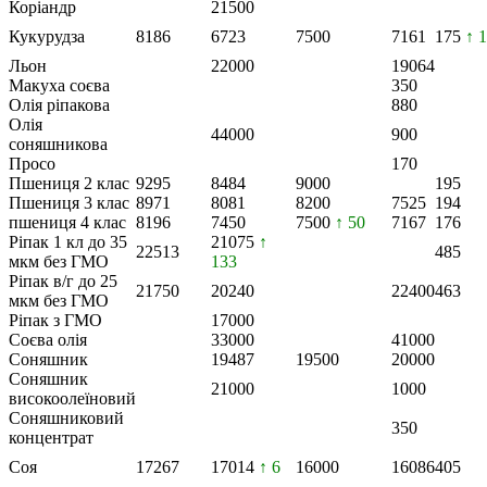
Коріандр
21500
Кукурудза
8186
6723
7500
7161
175
↑ 1
Льон
22000
19064
Макуха соєва
350
Олія ріпакова
880
Олія
44000
900
соняшникова
Просо
170
Пшениця 2 клас
9295
8484
9000
195
Пшениця 3 клас
8971
8081
8200
7525
194
пшениця 4 клас
8196
7450
7500
↑ 50
7167
176
Ріпак 1 кл до 35
21075
↑
22513
485
мкм без ГМО
133
Ріпак в/г до 25
21750
20240
22400
463
мкм без ГМО
Ріпак з ГМО
17000
Соєва олія
33000
41000
Соняшник
19487
19500
20000
Соняшник
21000
1000
високоолеїновий
Соняшниковий
350
концентрат
Соя
17267
17014
↑ 6
16000
16086
405