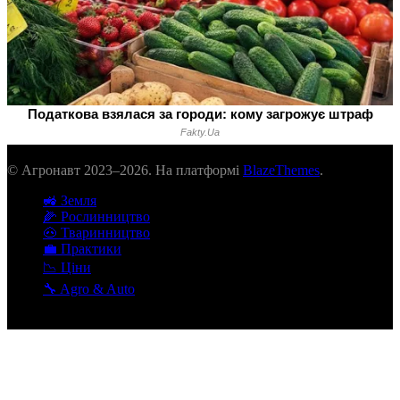
© Агронавт 2023–2026. На платформі
BlazeThemes
.
🚜 Земля
🌽 Рослинництво
🐽 Тваринництво
💼 Практики
📉 Ціни
🔧 Agro & Auto