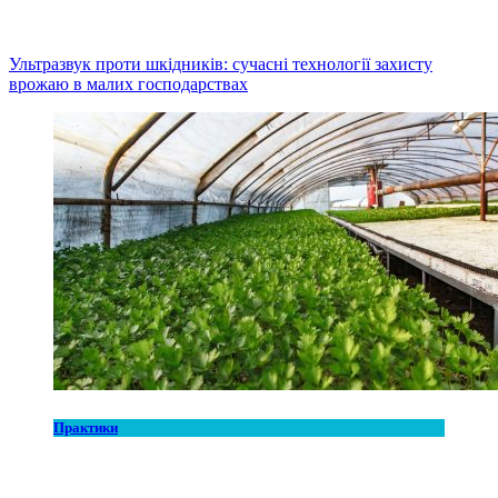
Ультразвук проти шкідників: сучасні технології захисту
врожаю в малих господарствах
Практики